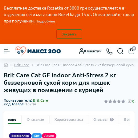
Бесплатная доставка Rozetka от
3000
грн осуществляется в
отделения сети магазинов Rozetka до 15 кг. Осматривайте товар
при получении.
Подробнее
Закрыть
0
Клиенту
Brit Care
Brit Care Cat GF Indoor Anti-Stress 2 кг беззерновой су
Brit Care Cat GF Indoor Anti-Stress 2 кг
беззерновой сухой корм для кошек
живущих в помещении с курицей
Производитель:
Brit Care
0
Код Товара:
16284
 о товаре
Описание
Характеристики
Отзывы
Вопрос
0
Бестселлер
Хит
Акция