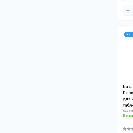
Хит
Вита
Рrem
для 
табле
Код то
В нал