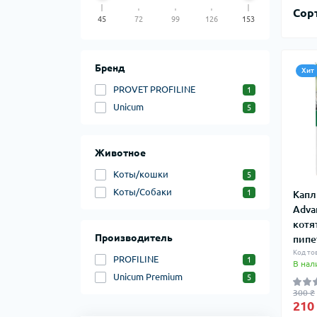
Сор
45
72
99
126
153
Бренд
Хит
PROVET PROFILINE
1
Unicum
5
Животное
Коты/кошки
5
Коты/Собаки
1
Капл
Adva
котят
Производитель
пипе
Код то
PROFILINE
1
В нал
Unicum Premium
5
300 ₴
210