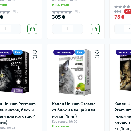
ичии
В наличии
89 ₴
-1
0
0
 ₴
305 ₴
76 ₴
тселлер
Хит
Бестселлер
Хит
Бестсел
и Unicum Premium
Капли Unicum Organic
Капли U
ельминтов, блох и
от блох и клещей для
Premium
ей для котов до 4
котов (1пип)
гельмин
пип)
Код товара: 16690
клещей 
В наличии
вара: 16693
кг (1пип