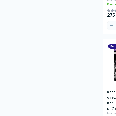
В нал
275
Бес
Капл
от г
клещ
кг (1
Код то