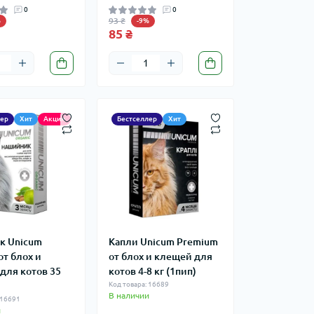
0
0
93 ₴
%
-9%
85 ₴
лер
Хит
Акция
Бестселлер
Хит
к Unicum
Капли Unicum Рremium
от блох и
от блох и клещей для
для котов 35
котов 4-8 кг (1пип)
Код товара: 16689
В наличии
 16691
и