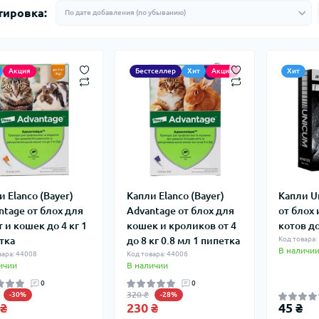
тировка:
Акция
Бестселлер
Хит
Акция
Хит
и Elanco (Bayer)
Капли Elanco (Bayer)
Капли U
ntage от блох для
Advantage от блох для
от блох
 и кошек до 4 кг 1
кошек и кроликов от 4
котов до
тка
до 8 кг 0.8 мл 1 пипетка
Код товара:
В наличи
вара: 44008
Код товара: 44006
ичии
В наличии
0
0
320 ₴
-30%
-28%
 ₴
230 ₴
45 ₴