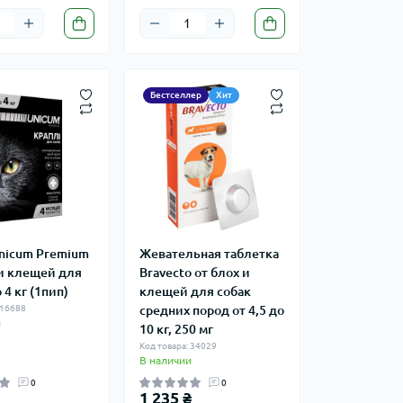
Бестселлер
Хит
nicum Рremium
Жевательная таблетка
 и клещей для
Bravecto от блох и
 4 кг (1пип)
клещей для собак
 16688
средних пород от 4,5 до
и
10 кг, 250 мг
Код товара: 34029
В наличии
0
0
1 235 ₴