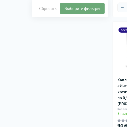
Сбросить
Выберите фильтры
Бес
Капл
«Инс
котят
по 0,
(PR0
Код то
В нал
94 ₴