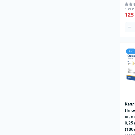
139 ₴
125
Хит
Капл
Плюс
кг, 
0,25 
(100
Код то