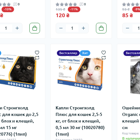
0
0
135 ₴
93 ₴
-10%
-11%
-9
 ₴
120 ₴
85 ₴
Бестселлер
Хит
Бестсел
и Стронгхолд
Капли Стронгхолд
Ошейни
 для кошек до 2,5
Плюс для кошек 2,5-5
Organic 
от блох и клещей,
кг, от блох и клещей,
клещей 
мл 15 мг
0,5 мл 30 мг (10020780)
см
20776) (1пип)
(1пип)
Код товара:
В наличи
вара: 26653
Код товара: 26650