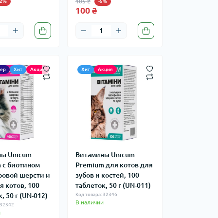
105 ₴
12%
-5%
100 ₴
лер
Хит
Акция
Хит
Акция
ы Unicum
Витамины Unicum
 с биотином
Рremium для котов для
ровой шерсти и
зубов и костей, 100
я котов, 100
таблеток, 50 г (UN-011)
, 50 г (UN-012)
Код товара: 32346
В наличии
 32342
и