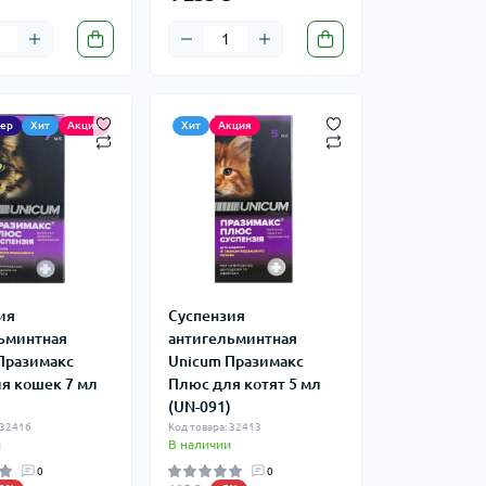
лер
Хит
Акция
Хит
Акция
ия
Суспензия
ьминтная
антигельминтная
Празимакс
Unicum Празимакс
я кошек 7 мл
Плюс для котят 5 мл
)
(UN-091)
 32416
Код товара: 32413
и
В наличии
0
0