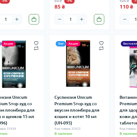
93 ₴
125 ₴
-9%
-9%
-
85 ₴
110 ₴
Акция
Хит
Акция
Бестсел
ензия Unicum
Суспензия Unicum
Витамин
ium Sтор-зуд со
Premium Sтор-зуд со
Рremium
ом пломбира для
вкусом пломбира для
для здо
к и щенков 15 мл
кошек и котят 10 мл
кожи дл
096)
(UN-095)
таблеток
вара: 32438
Код товара: 32422
Код товара:
ичии
В наличии
В наличи