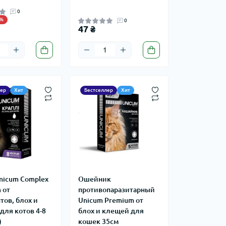
0
5%
0
47 ₴
лер
Хит
Бестселлер
Хит
nicum Complex
Ошейник
 от
противопаразитарный
тов, блох и
Unicum Premium от
для котов 4-8
блох и клещей для
)
кошек 35см