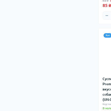
93 ₴
85 ₴
Хит
Сусп
Prem
вкус
соба
(UN-
Код то
В нал