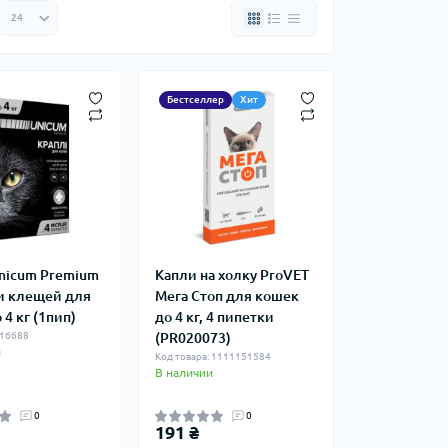
Бестселлер
Хит
nicum Рremium
Капли на холку ProVET
 и клещей для
Мега Стоп для кошек
 4 кг (1пип)
до 4 кг, 4 пипетки
 16688
(PR020073)
и
Код товара: 1111151584
В наличии
0
0
191 ₴