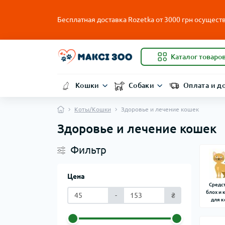
Бесплатная доставка Rozetka от
3000
грн осуществ
Каталог товаро
Кошки
Собаки
Оплата и д
Коты/Кошки
Здоровье и лечение кошек
Здоровье и лечение кошек
Фильтр
Цена
Средс
блох и
-
₴
для 