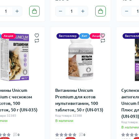
Акция
Бестселлер
Хит
Акция
Бестсел
мины Unicum
Витамины Unicum
Суспенз
ium с чесноком
Рremium для котов
антигел
котов, 100
мультивитамин, 100
Unicum 
ток, 50 г (UN-035)
таблеток, 50 г (UN-013)
Плюс дл
вара: 32385
Код товара: 32388
(UN-093
ичии
В наличии
Код товара:
В наличи
0
0