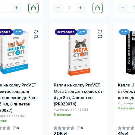
тселлер
Хит
Бестселлер
Хит
Хит
и на холку ProVET
Капли на холку ProVET
Капли U
ектостоп» для
Мега Стоп для кошек от
от блох
 и щенков до 3 кг,
4 до 8 кг, 4 пипетки
котов до
5 мл, 6 пипеток
(PR020074)
Код товара:
В наличи
20027)
Код товара: 1111151583
В наличии
вара: 1111151582
ичии
0
0
208 ₴
45 ₴