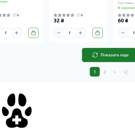
ичии
Код товара:
В наличи
0
0
32 ₴
60 ₴
Показать еще
1
2
>
>|