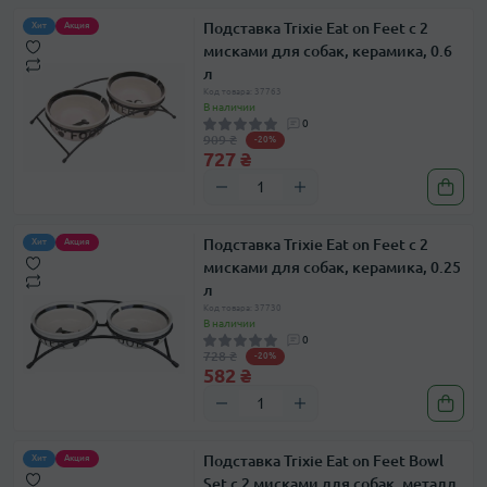
Подставка Trixie Eat on Feet с 2
Хит
Акция
мисками для собак, керамика, 0.6
л
Код товара: 37763
В наличии
0
909 ₴
-20%
727 ₴
Подставка Trixie Eat on Feet с 2
Хит
Акция
мисками для собак, керамика, 0.25
л
Код товара: 37730
В наличии
0
728 ₴
-20%
582 ₴
Подставка Trixie Eat on Feet Bowl
Хит
Акция
Set с 2 мисками для собак, металл,