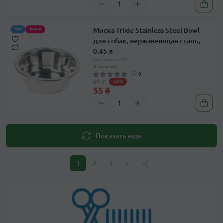
Миска Trixie Stainless Steel Bowl
Хит
Акция
для собак, нержавеющая сталь,
0.45 л
Код товара: 37787
В наличии
0
69 ₴
-20%
55 ₴
Показать еще
1
2
3
>
>|