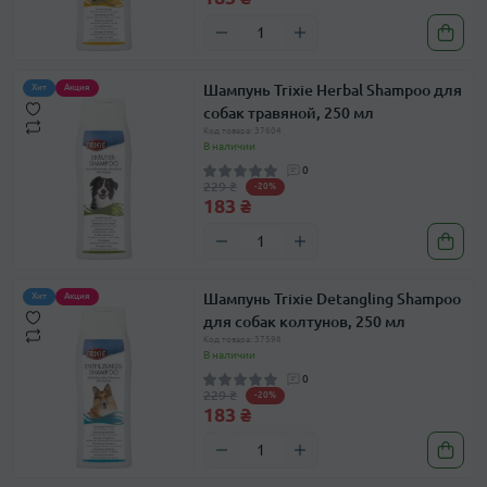
Шампунь Trixie Herbal Shampoo для
Хит
Акция
собак травяной, 250 мл
Код товара: 37604
В наличии
0
229 ₴
-20%
183 ₴
Шампунь Trixie Detangling Shampoo
Хит
Акция
для собак колтунов, 250 мл
Код товара: 37598
В наличии
0
229 ₴
-20%
183 ₴