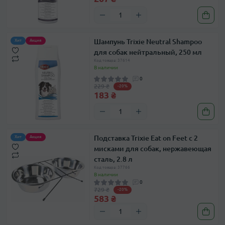
Шампунь Trixie Neutral Shampoo
Хит
Акция
для собак нейтральный, 250 мл
Код товара: 37614
В наличии
0
229 ₴
-20%
183 ₴
Подставка Trixie Eat on Feet с 2
Хит
Акция
мисками для собак, нержавеющая
сталь, 2.8 л
Код товара: 37766
В наличии
0
729 ₴
-20%
583 ₴