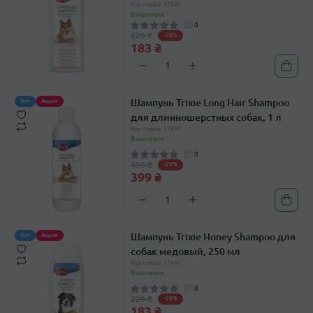
Код товара: 37606
В наличии
0
229 ₴
-20%
183 ₴
Шампунь Trixie Long Hair Shampoo
Хит
Акция
для длинношерстных собак, 1 л
Код товара: 37608
В наличии
0
499 ₴
-20%
399 ₴
Шампунь Trixie Honey Shampoo для
Хит
Акция
собак медовый, 250 мл
Код товара: 37600
В наличии
0
229 ₴
-20%
183 ₴