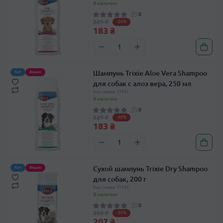
В наличии
0
229 ₴
-20%
183 ₴
Шампунь Trixie Aloe Vera Shampoo
Хит
Акция
для собак с алоэ вера, 250 мл
Код товара: 37602
В наличии
0
229 ₴
-20%
183 ₴
Сухой шампунь Trixie Dry Shampoo
Хит
Акция
для собак, 200 г
Код товара: 37588
В наличии
0
259 ₴
-20%
207 ₴