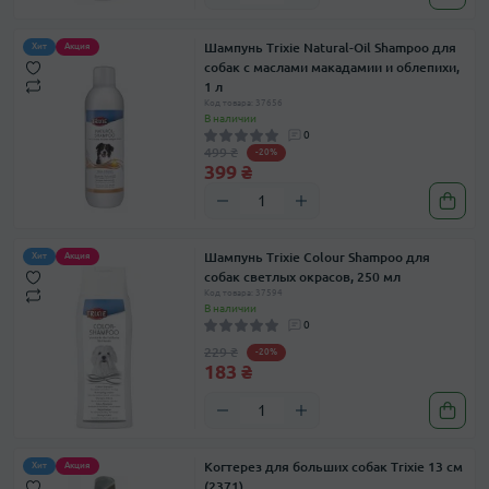
Шампунь Trixie Natural-Oil Shampoo для
Хит
Акция
собак с маслами макадамии и облепихи,
1 л
Код товара: 37656
В наличии
0
499 ₴
-20%
399 ₴
Шампунь Trixie Colour Shampoo для
Хит
Акция
собак светлых окрасов, 250 мл
Код товара: 37594
В наличии
0
229 ₴
-20%
183 ₴
Когтерез для больших собак Trixie 13 см
Хит
Акция
(2371)