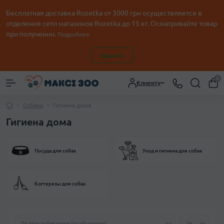
Бесплатная доставка Rozetka от
3000
грн осуществляется в
отделения сети магазинов Rozetka до 15 кг. Осматривайте товар
при получении.
Подробнее
Закрыть
0
Клиенту
Собаки
Гигиена дома
Гигиена дома
Посуда для собак
Уход и гигиена для собак
Когтерезы для собак