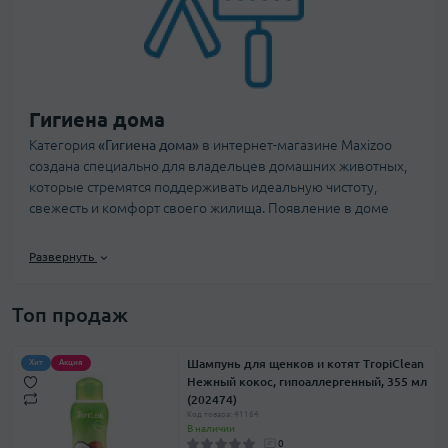
Гигиена дома
Категория
«Гигиена дома»
в интернет-магазине Maxizoo
создана специально для владельцев домашних животных,
которые стремятся поддерживать идеальную чистоту,
свежесть и комфорт своего жилища. Появление в доме
питомца — это радость, но вместе с тем и дополнительные
заботы: регулярная уборка, удаление шерсти,
Развернуть
специфических запахов, пятен и дезинфекция мест, где
животное ест, играет и отдыхает. Чтобы облегчить эти
Топ продаж
ежедневные задачи, мы собрали широкий ассортимент
проверенных, безопасных и эффективных средств для
поддержания гигиены в доме.
Шампунь для щенков и котят TropiClean
Хит
Акция
Нежный кокос, гипоаллергенный, 355 мл
В категории представлены разнообразные товары: от
(202474)
специализированных чистящих спреев и пен для ковров и
Код товара: 41164
В наличии
мебели до дезинфицирующих растворов, нейтрализаторов
0