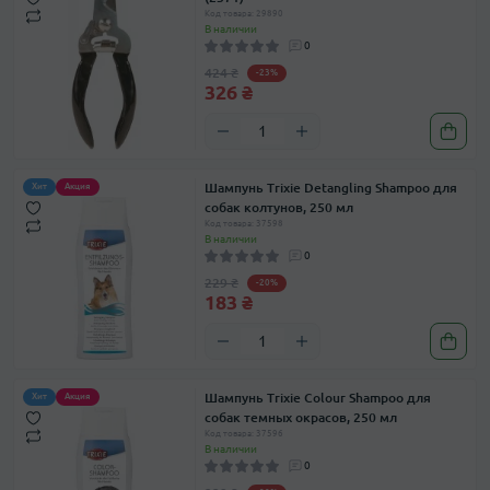
Код товара: 29890
В наличии
0
424 ₴
-23%
326 ₴
Шампунь Trixie Detangling Shampoo для
Хит
Акция
собак колтунов, 250 мл
Код товара: 37598
В наличии
0
229 ₴
-20%
183 ₴
Шампунь Trixie Colour Shampoo для
Хит
Акция
собак темных окрасов, 250 мл
Код товара: 37596
В наличии
0