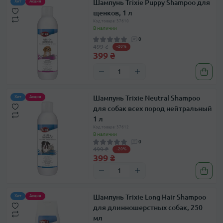
Шампунь Trixie Puppy Shampoo для
Хит
Акция
щенков, 1 л
Код товара: 37610
В наличии
0
499 ₴
-20%
399 ₴
Шампунь Trixie Neutral Shampoo
Хит
Акция
для собак всех пород нейтральный
1 л
Код товара: 37612
В наличии
0
499 ₴
-20%
399 ₴
Шампунь Trixie Long Hair Shampoo
Хит
Акция
для длинношерстных собак, 250
мл