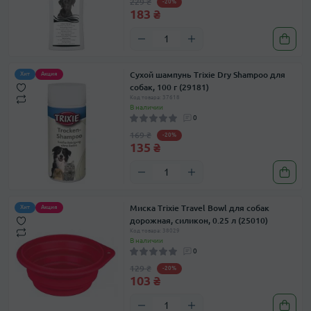
229 ₴
-20%
183 ₴
Сухой шампунь Trixie Dry Shampoo для
Хит
Акция
собак, 100 г (29181)
Код товара: 37618
В наличии
0
169 ₴
-20%
135 ₴
Миска Trixie Travel Bowl для собак
Хит
Акция
дорожная, силикон, 0.25 л (25010)
Код товара: 38029
В наличии
0
129 ₴
-20%
103 ₴