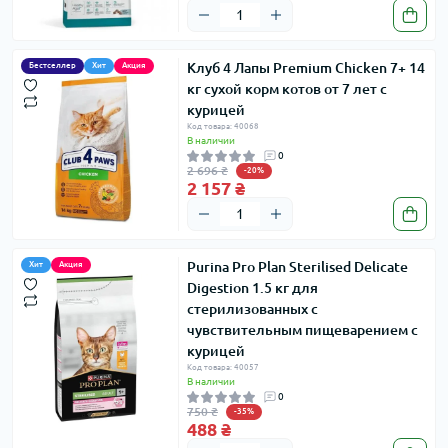
Клуб 4 Лапы Premium Chicken 7+ 14
Бестселлер
Хит
Акция
кг сухой корм котов от 7 лет с
курицей
Код товара: 40068
В наличии
0
2 696 ₴
-20%
2 157 ₴
Purina Pro Plan Sterilised Delicate
Хит
Акция
Digestion 1.5 кг для
стерилизованных с
чувствительным пищеварением с
курицей
Код товара: 40057
В наличии
0
750 ₴
-35%
488 ₴