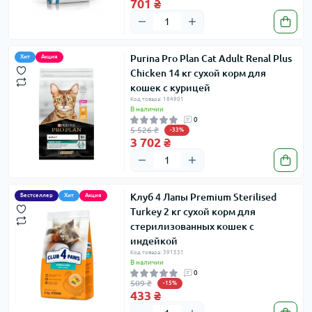
701 ₴
Purina Pro Plan Cat Adult Renal Plus
Хит
Акция
Chicken 14 кг сухой корм для
кошек с курицей
Код товара: 184901
В наличии
0
5 526 ₴
-33%
3 702 ₴
Клуб 4 Лапы Premium Sterilised
Бестселлер
Хит
Акция
Turkey 2 кг сухой корм для
стерилизованных кошек с
индейкой
Код товара: 391531
В наличии
0
509 ₴
-15%
433 ₴