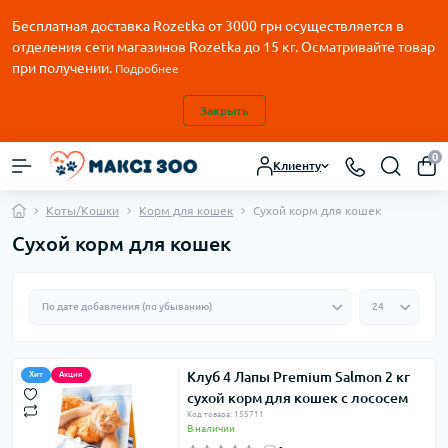
Бесплатная доставка Rozetka от
3000
грн осуществляется в
отделения сети магазинов Rozetka до 15 кг. Осматривайте товар
при получении.
Подробнее
Закрыть
0
Клиенту
Коты/Кошки
Корм для кошек
Сухой корм для кошек
Сухой корм для кошек
Клуб 4 Лапы Premium Salmon 2 кг
Хит
Акция
сухой корм для кошек с лососем
Код товара: 155711
В наличии