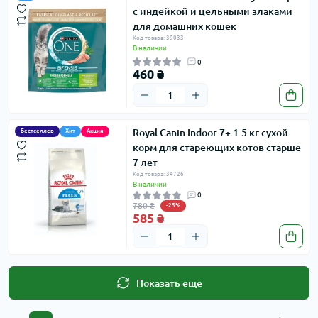
с индейкой и цельными злаками
для домашних кошек
Код товара: 39033
В наличии
0
460 ₴
Royal Canin Indoor 7+ 1.5 кг сухой
Бестселлер
Хит
Акция
корм для стареющих котов старше
7 лет
Код товара: 34726
В наличии
0
780 ₴
-25%
585 ₴
Показать еще