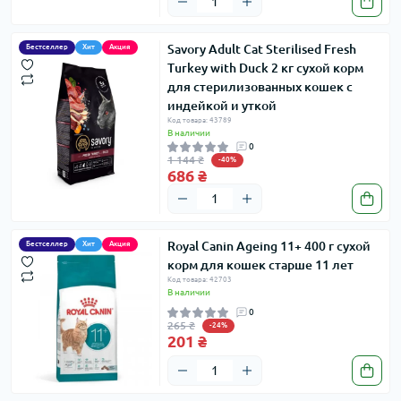
Savory Adult Cat Sterilised Fresh
Бестселлер
Хит
Акция
Turkey with Duck 2 кг сухой корм
для стерилизованных кошек с
индейкой и уткой
Код товара: 43789
В наличии
0
1 144 ₴
-40%
686 ₴
Royal Canin Ageing 11+ 400 г сухой
Бестселлер
Хит
Акция
корм для кошек старше 11 лет
Код товара: 42703
В наличии
0
265 ₴
-24%
201 ₴