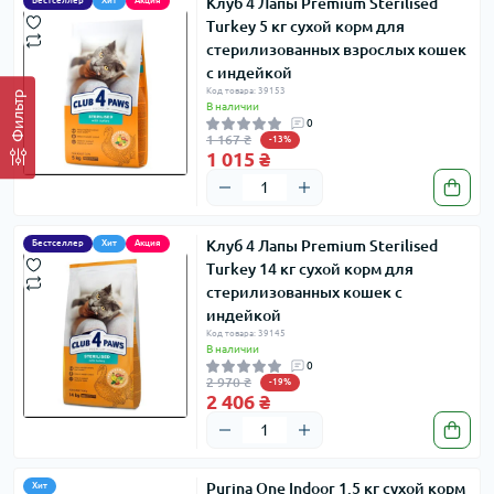
Клуб 4 Лапы Premium Sterilised
Бестселлер
Хит
Акция
Turkey 5 кг сухой корм для
стерилизованных взрослых кошек
с индейкой
Код товара: 39153
Фильтр
В наличии
0
1 167 ₴
-13%
1 015 ₴
Клуб 4 Лапы Premium Sterilised
Бестселлер
Хит
Акция
Turkey 14 кг сухой корм для
стерилизованных кошек с
индейкой
Код товара: 39145
В наличии
0
2 970 ₴
-19%
2 406 ₴
Purina One Indoor 1.5 кг сухой корм
Хит