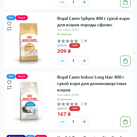
Royal Canin Sphynx 400 г сухой корм
Хит
Акция
для кошек породы сфинкс
Код товара: 39683
В наличии
0
275 ₴
-24%
209 ₴
Royal Canin Indoor Long Hair 400 г
Хит
Акция
сухой корм для длинношерстных
кошек
Код товара: 39669
В наличии
0
220 ₴
-24%
167 ₴