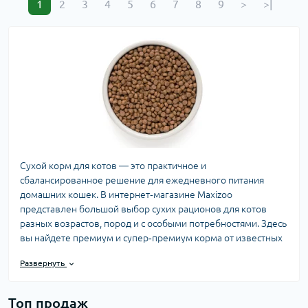
1
2
3
4
5
6
7
8
9
>
>|
Сухой корм для котов — это практичное и
сбалансированное решение для ежедневного питания
домашних кошек. В интернет‑магазине Maxizoo
представлен большой выбор сухих рационов для котов
разных возрастов, пород и с особыми потребностями. Здесь
вы найдете премиум и супер‑премиум корма от известных
брендов — в фасовке от паучей до упаковок по 10+ кг.
Развернуть
Оформить заказ можно онлайн с быстрой доставкой по
Украине.
Топ продаж