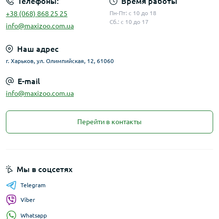
Телефоны:
Время работы
+38 (068) 868 25 25
Пн-Пт: с 10 до 18
Что лучше: сухой или влажный корм?
Сб.: с 10 до 17
info@maxizoo.com.ua
Зависит от животного. Лучше комбинировать для баланса
вкуса и пользы.
Наш адрес
Какой класс лучше: премиум или
г. Харьков, ул. Олимпийская, 12, 61060
супер‑премиум?
E-mail
Супер‑премиум предлагает более высокое качество
ингредиентов, часто беззерновые формулы.
info@maxizoo.com.ua
Сколько корма давать коту в день?
Перейти в контакты
Ориентируйтесь на рекомендации на упаковке и вес
животного. Обычно 50–70 г в день.
Мы в соцсетях
Telegram
Viber
Whatsapp