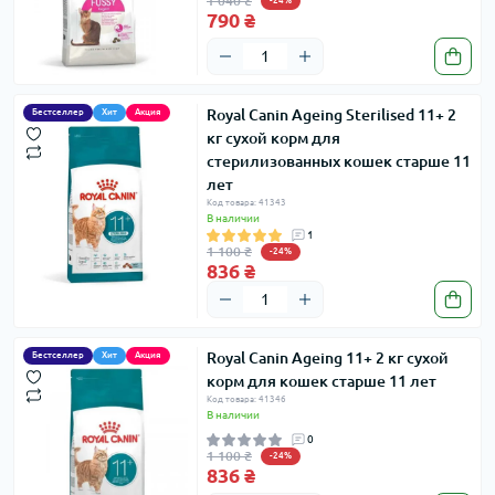
1 040 ₴
-24%
790 ₴
Royal Canin Ageing Sterilised 11+ 2
Бестселлер
Хит
Акция
кг сухой корм для
стерилизованных кошек старше 11
лет
Код товара: 41343
В наличии
1
1 100 ₴
-24%
836 ₴
Royal Canin Ageing 11+ 2 кг сухой
Бестселлер
Хит
Акция
корм для кошек старше 11 лет
Код товара: 41346
В наличии
0
1 100 ₴
-24%
836 ₴