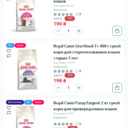
кошек
Код товара: 42700
В наличии
0
250 ₴
-24%
190 ₴
Royal Canin Sterilised-7+ 400 г сухой
Хит
Акция
корм для стерилизованных кошек
старше 7 лет
Код товара: 184191
В наличии
0
260 ₴
-24%
198 ₴
Royal Canin Fussy Exigent 2 кг сухой
Бестселлер
Хит
Акция
корм для привередливых кошек
Код товара: 41349
В наличии
0