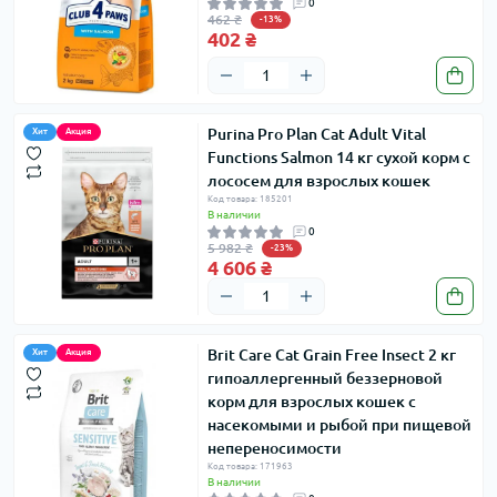
0
462 ₴
-13%
402 ₴
Purina Pro Plan Cat Adult Vital
Хит
Акция
Functions Salmon 14 кг сухой корм с
лососем для взрослых кошек
Код товара: 185201
В наличии
0
5 982 ₴
-23%
4 606 ₴
Brit Care Cat Grain Free Insect 2 кг
Хит
Акция
гипоаллергенный беззерновой
корм для взрослых кошек с
насекомыми и рыбой при пищевой
непереносимости
Код товара: 171963
В наличии