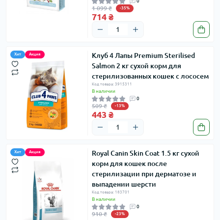
0
1 099 ₴
-35%
714 ₴
Клуб 4 Лапы Premium Sterilised
Хит
Акция
Salmon 2 кг сухой корм для
стерилизованных кошек с лососем
Код товара: 3915311
В наличии
0
509 ₴
-13%
443 ₴
Royal Canin Skin Coat 1.5 кг сухой
Хит
Акция
корм для кошек после
стерилизации при дерматозе и
выпадении шерсти
Код товара: 183701
В наличии
0
910 ₴
-23%