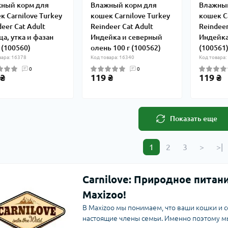
ный корм для
Влажный корм для
Влажный
к Carnilove Turkey
кошек Carnilove Turkey
кошек Ca
deer Cat Adult
Reindeer Cat Adult
Reindeer
ца, утка и фазан
Индейка и северный
Индейка 
 (100560)
олень 100 г (100562)
(100561
вара: 16378
Код товара: 16340
Код товара:
0
0
 ₴
119 ₴
119 ₴
Показать еще
1
2
3
>
>|
Carnilove: Природное питан
Maxizoo!
В Maxizoo мы понимаем, что ваши кошки и с
настоящие члены семьи. Именно поэтому м