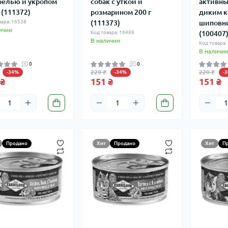
релью и укропом
собак с уткой и
активны
 (111372)
розмарином 200 г
диким к
вара: 16538
(111373)
шиповни
ичии
Код товара: 16499
(100407
В наличии
Код товара:
В наличи
0
0
229 ₴
229 ₴
-34%
-34%
-
 ₴
151 ₴
151 ₴
Продано
Хит
Продано
Хит
П