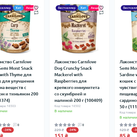
тселлер
Хит
Акция
Бестселлер
Хит
Акция
Бестсел
мство Carnilove
Лакомство Carnilove
Лакомств
Semi Moist Snack
Dog Crunchy Snack
Semi Moi
 with Thyme для
Mackerel with
Sardine 
к для улучшения
Raspberries для
кошек с
на веществ с
крепкого иммунитета
чувстви
ом и тимьяном 200
со скумбрией и
пищевар
1374)
малиной 200 г (100409)
сардино
вара: 16503
Код товара: 16502
50 г (11
ичии
В наличии
Код товара:
В наличи
0
0
229 ₴
129 ₴
-34%
-34%
-
 ₴
151 ₴
85 ₴