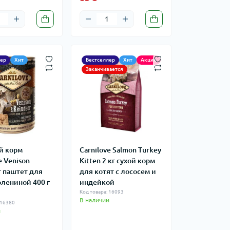
лер
Хит
Бестселлер
Хит
Акция
Заканчивается
й корм
Carnilove Salmon Turkey
e Venison
Kitten 2 кг сухой корм
r паштет для
для котят c лососем и
олениной 400 г
индейкой
)
Код товара: 16093
В наличии
 16380
и