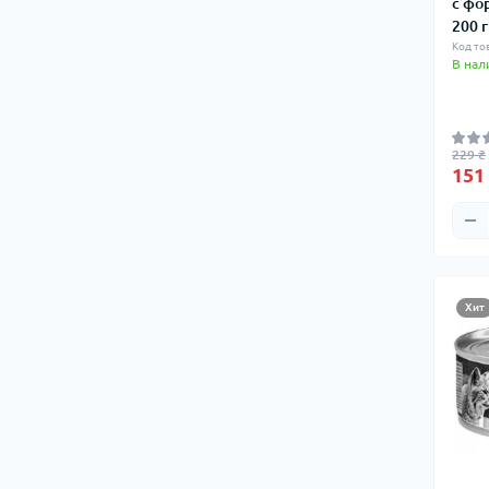
с фо
200 г
Код то
В нал
229 ₴
151
Хит