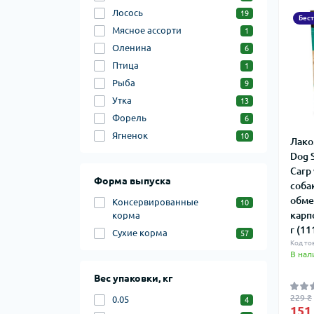
Лосось
19
Бес
Мясное ассорти
1
Оленина
6
Птица
1
Рыба
9
Утка
13
Форель
6
Ягненок
10
Лако
Dog 
Carp
Форма выпуска
соба
обме
Консервированные
10
карп
корма
г (11
Сухие корма
57
Код то
В нал
Вес упаковки, кг
229 ₴
0.05
4
151