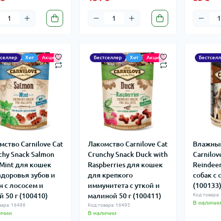
тселлер
Хит
Акция
Бестселлер
Хит
Акция
Бестсел
мство Carnilove Cat
Лакомство Carnilove Cat
Влажны
chy Snack Salmon
Crunchy Snack Duck with
Carnilov
 Mint для кошек
Raspberries для кошек
Reindee
здоровья зубов и
для крепкого
собак с 
н с лососем и
иммунитета с уткой и
(100133
й 50 г (100410)
малиной 50 г (100411)
Код товара:
В наличи
вара: 16496
Код товара: 16495
ичии
В наличии