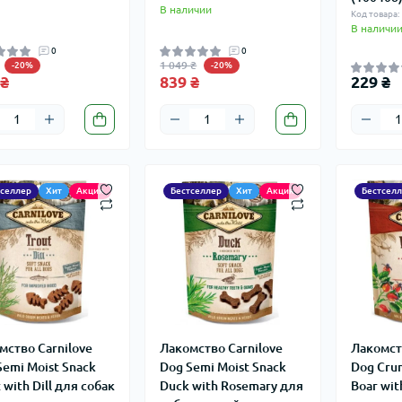
В наличии
Код товара:
В наличи
0
0
1 049 ₴
-20%
-20%
 ₴
839 ₴
229 ₴
тселлер
Хит
Акция
Бестселлер
Хит
Акция
Бестсел
мство Carnilove
Лакомство Carnilove
Лакомст
Semi Moist Snack
Dog Semi Moist Snack
Dog Crun
 with Dill для собак
Duck with Rosemary для
Boar wit