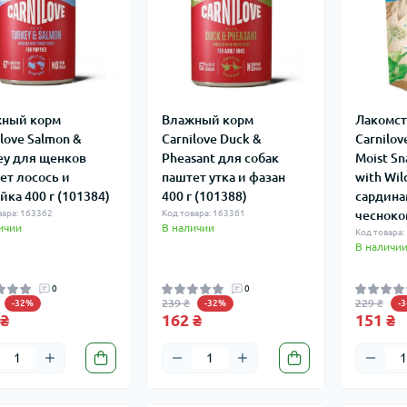
ный корм
Влажный корм
Лакомст
ilove Salmon &
Carnilove Duck &
Carnilov
ey для щенков
Pheasant для собак
Moist Sn
ет лосось и
паштет утка и фазан
with Wild
йка 400 г (101384)
400 г (101388)
сардина
вара: 163362
Код товара: 163361
чесноком
ичии
В наличии
Код товара:
В наличи
0
0
239 ₴
229 ₴
-32%
-32%
-
 ₴
162 ₴
151 ₴