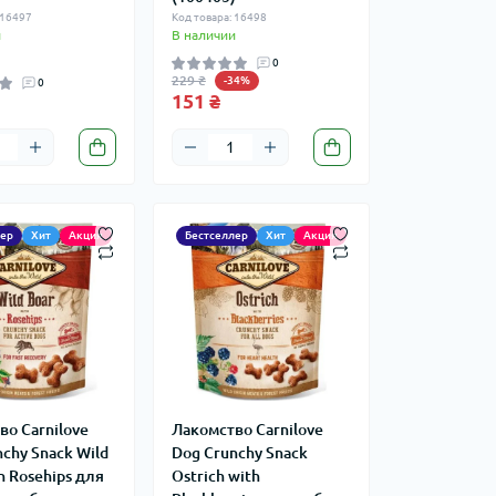
 16497
Код товара: 16498
и
В наличии
0
229 ₴
-34%
0
151 ₴
лер
Хит
Акция
Бестселлер
Хит
Акция
во Carnilove
Лакомство Carnilove
chy Snack Wild
Dog Crunchy Snack
h Rosehips для
Ostrich with