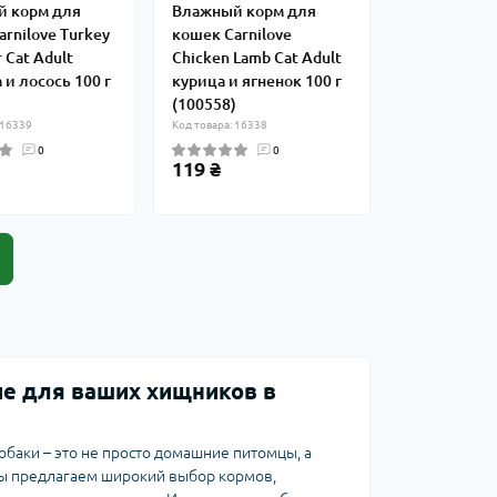
 корм для
Влажный корм для
rnilove Turkey
кошек Carnilove
 Cat Adult
Chicken Lamb Cat Adult
и лосось 100 г
курица и ягненок 100 г
)
(100558)
 16339
Код товара: 16338
0
0
119 ₴
ие для ваших хищников в
обаки – это не просто домашние питомцы, а
ы предлагаем широкий выбор кормов,