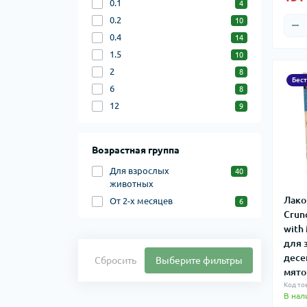
0.1
4
0.2
10
0.4
14
1.5
10
2
8
Бес
6
8
12
9
Возрастная группа
Для взрослых
40
животных
Лако
От 2-х месяцев
6
Crun
with
для 
десе
Сбросить
Выберите фильтры
мято
Код то
В нал