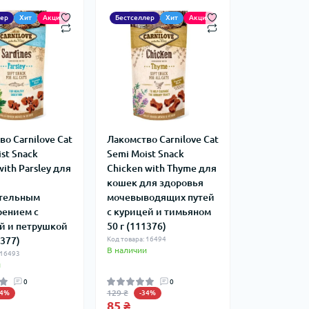
лер
Хит
Акция
Бестселлер
Хит
Акция
о Carnilove Cat
Лакомство Carnilove Cat
st Snack
Semi Moist Snack
with Parsley для
Chicken with Thyme для
кошек для здоровья
тельным
мочевыводящих путей
ением с
с курицей и тимьяном
й и петрушкой
50 г (111376)
1377)
Код товара: 16494
В наличии
 16493
и
0
0
129 ₴
34%
-34%
85 ₴