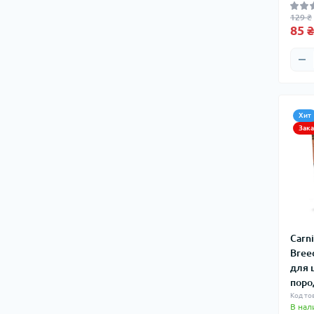
129 ₴
85 ₴
Хит
Зак
Carn
Bree
для 
поро
Код то
В нал