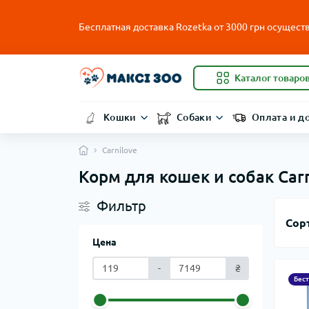
Бесплатная доставка Rozetka от
3000
грн осуществ
Каталог товаро
Кошки
Собаки
Оплата и д
Carnilove
Корм для кошек и собак Car
Фильтр
Сор
Цена
-
₴
Бес