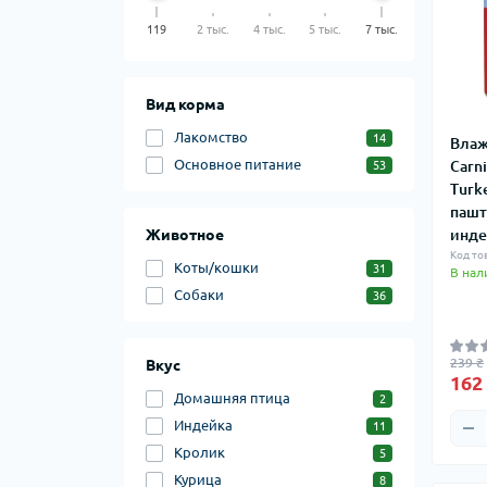
119
2 тыс.
4 тыс.
5 тыс.
7 тыс.
Вид корма
Лакомство
14
Влаж
Основное питание
Carn
53
Turk
пашт
Животное
инде
Код то
Коты/кошки
31
В нал
Собаки
36
239 ₴
Вкус
162
Домашняя птица
2
Индейка
11
Кролик
5
Курица
8