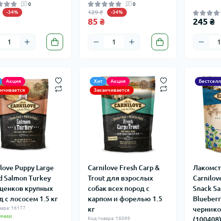
0
0
129 ₴
-34%
-34%
85 ₴
245 ₴
Акция
Хит
Акция
Бестсел
анчивается
Заканчивается
ilove Puppy Large
Carnilove Fresh Carp &
Лакомст
d Salmon Turkey
Trout для взрослых
Carnilov
щенков крупных
собак всех пород с
Snack Sa
д с лососем 1.5 кг
карпом и форелью 1.5
Blueberr
вара: 16177
кг
чернико
ичии
Код товара: 16099
(100408