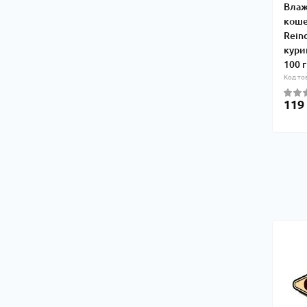
Влаж
коше
Rein
кури
100 г
Код то
119