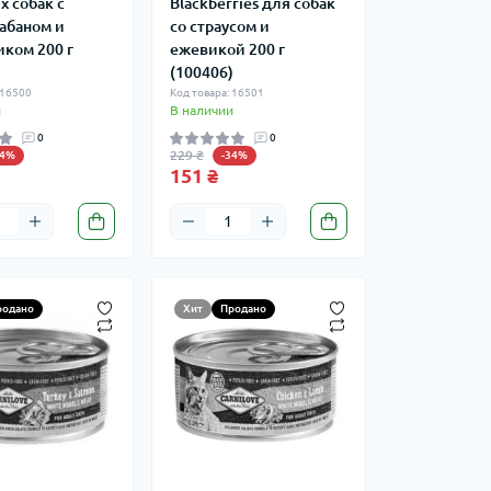
х собак с
Blackberries для собак
абаном и
со страусом и
ком 200 г
ежевикой 200 г
)
(100406)
 16500
Код товара: 16501
и
В наличии
0
0
229 ₴
34%
-34%
151 ₴
родано
Хит
Продано