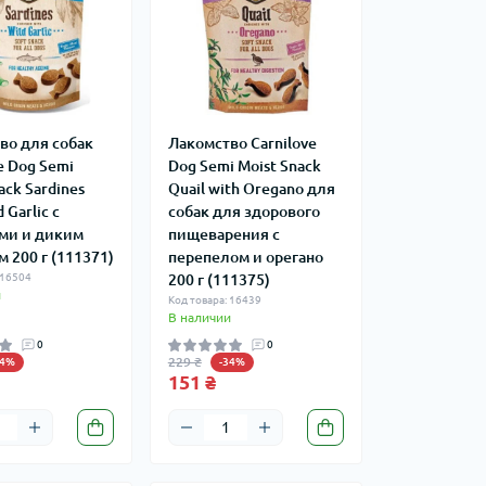
во для собак
Лакомство Carnilove
e Dog Semi
Dog Semi Moist Snack
ack Sardines
Quail with Oregano для
 Garlic с
собак для здорового
ми и диким
пищеварения с
 200 г (111371)
перепелом и орегано
 16504
200 г (111375)
и
Код товара: 16439
В наличии
0
0
229 ₴
34%
-34%
151 ₴