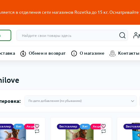
ляется в отделения сети магазинов Rozetka до 15 кг. Осматривайте
в
оставка
Обмен и возврат
О магазине
Контакты
nilove
тировка:
тселлер
Хит
Акция
Бестселлер
Хит
Акция
Бестсел