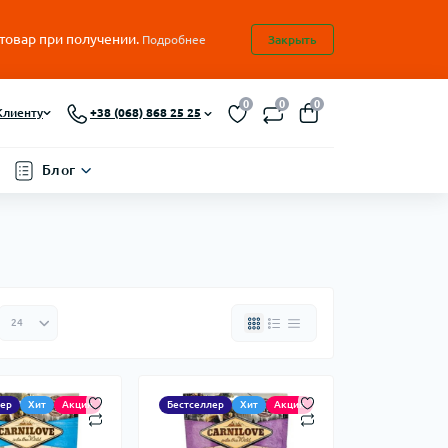
 товар при получении.
Подробнее
Закрыть
0
0
0
Клиенту
+38 (068) 868 25 25
Блог
лер
Хит
Акция
Бестселлер
Хит
Акция