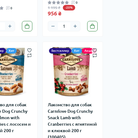
0
1 195 ₴
-20%
0
956 ₴
лер
Хит
Бестселлер
Хит
Акция
во для собак
Лакомство для собак
e Dog Crunchy
Carnilove Dog Crunchy
lmon with
Snack Lamb with
ies с лососем и
Cranberries с ягнятиной
й 200 г
и клюквой 200 г
)
(100405)