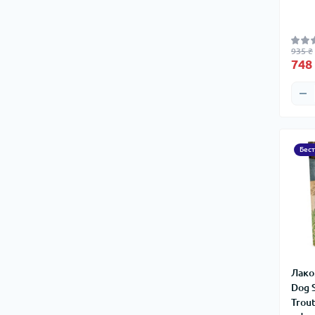
935 ₴
748
Бес
Лако
Dog 
Trout