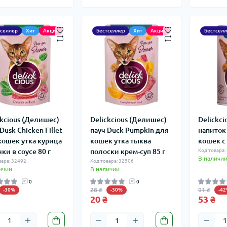
тселлер
Хит
Акция
Бестселлер
Хит
Акция
Бестсел
ckcious (Делишес)
Delickcious (Делишес)
Delickc
Dusk Chicken Fillet
пауч Duck Pumpkin для
напиток
кошек утка курица
кошек утка тыква
кошек c 
ки в соусе 80 г
полоски крем-суп 85 г
Код товара:
В наличи
вара: 32492
Код товара: 32506
ичии
В наличии
0
0
28 ₴
91 ₴
-30%
-30%
-4
20 ₴
53 ₴