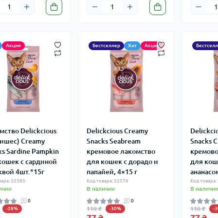
Акция
Бестселлер
Хит
Акция
Бестсел
мство Delickcious
Delickcious Creamy
Delickci
ишес) Creamy
Snacks Seabream
Snacks C
ks Sardine Pampkin
кремовое лакомство
кремово
кошек с сардиной
для кошек с дорадо и
для кош
квой 4шт.*15г
папайей, 4×15 г
ананасом
вара: 32585
Код товара: 32576
Код товара:
ичии
В наличии
В наличи
0
0
110 ₴
110 ₴
-28%
-30%
-
77 ₴
77 ₴