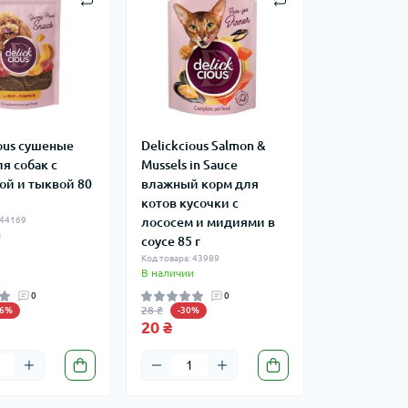
ious сушеные
Delickcious Salmon &
я собак с
Mussels in Sauce
ой и тыквой 80
влажный корм для
котов кусочки с
 44169
лососем и мидиями в
и
соусе 85 г
Код товара: 43989
В наличии
0
0
28 ₴
46%
-30%
20 ₴