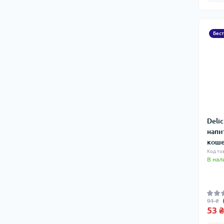
Бес
Deli
напи
коше
Код то
В нал
91 ₴
53 ₴