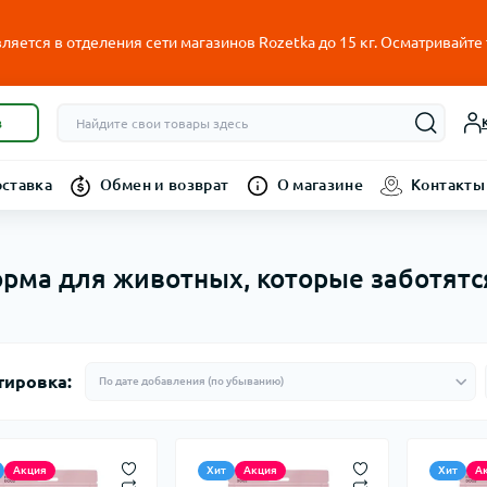
ляется в отделения сети магазинов Rozetka до 15 кг. Осматривайте
в
оставка
Обмен и возврат
О магазине
Контакты
корма для животных, которые заботятс
тировка:
Акция
Хит
Акция
Хит
А