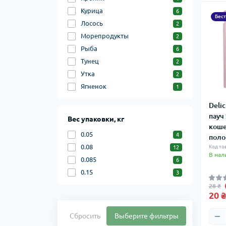
Курица
6
Бес
Лосось
2
Морепродукты
2
Рыба
6
Тунец
2
Утка
2
Ягненок
1
Deli
пауч
Вес упаковки, кг
коше
0.05
4
поло
0.08
Код то
12
В нал
0.085
6
0.15
3
28 ₴
20 ₴
Сбросить
Выберите фильтры