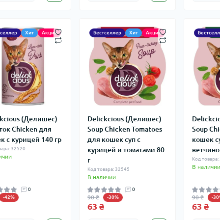
тселлер
Хит
Акция
Бестселлер
Хит
Акция
Бестсел
ckcious (Делишес)
Delickcious (Делишес)
Delickc
ток Chicken для
Soup Chicken Tomatoes
Soup Ch
к c курицей 140 гр
для кошек суп c
кошек с
вара: 32520
курицей и томатами 80
ветчиной
ичии
г
Код товара:
В наличи
Код товара: 32545
В наличии
0
0
90 ₴
90 ₴
-42%
-30%
-3
63 ₴
63 ₴