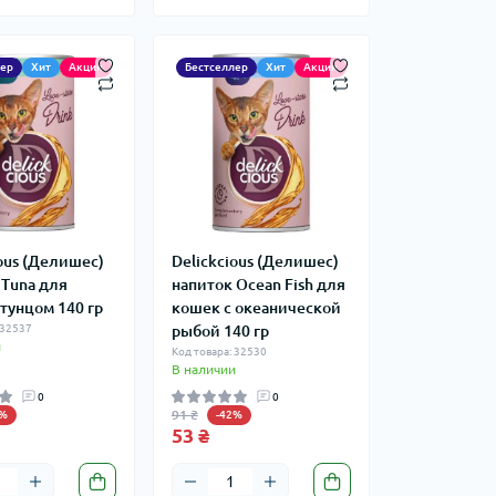
лер
Хит
Акция
Бестселлер
Хит
Акция
ious (Делишес)
Delickcious (Делишес)
 Tuna для
напиток Ocean Fish для
тунцом 140 гр
кошек c океанической
 32537
рыбой 140 гр
и
Код товара: 32530
В наличии
0
0
91 ₴
2%
-42%
53 ₴