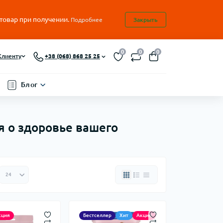
 товар при получении.
Подробнее
Закрыть
0
0
0
Клиенту
+38 (068) 868 25 25
Блог
я о здоровье вашего
кция
Бестселлер
Хит
Акция