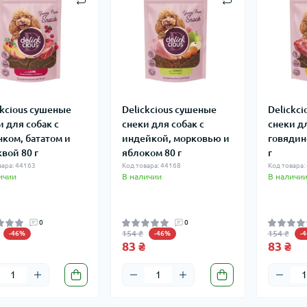
ckcious сушеные
Delickcious сушеные
Delickc
и для собак с
снеки для собак с
снеки дл
нком, бататом и
индейкой, морковью и
говядин
вой 80 г
яблоком 80 г
г
вара: 44163
Код товара: 44168
Код товара:
ичии
В наличии
В наличи
0
0
154 ₴
154 ₴
-46%
-46%
-
83 ₴
83 ₴