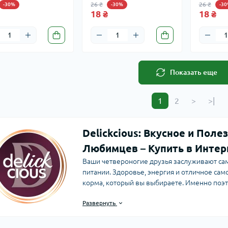
26 ₴
26 ₴
-30%
-30%
-3
18 ₴
18 ₴
Показать еще
1
2
>
>|
Delickcious: Вкусное и Пол
Любимцев – Купить в Интер
Ваши четвероногие друзья заслуживают сам
питании. Здоровье, энергия и отличное сам
корма, который вы выбираете. Именно поэ
представить вам линейку кормов для кошек
Развернуть
сбалансированности и, конечно же, восхити
привередливых гурманов.