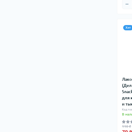
Хит
Лако
(Дел
Snac
для 
и ты
Код то
В нал
110 ₴
79 ₴