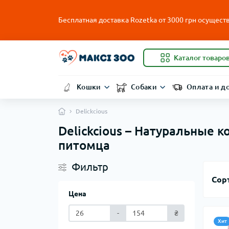
Бесплатная доставка Rozetka от
3000
грн осуществ
Каталог товаро
Кошки
Собаки
Оплата и д
Delickcious
Delickcious – Натуральные 
питомца
Фильтр
Сор
Цена
-
₴
Хит