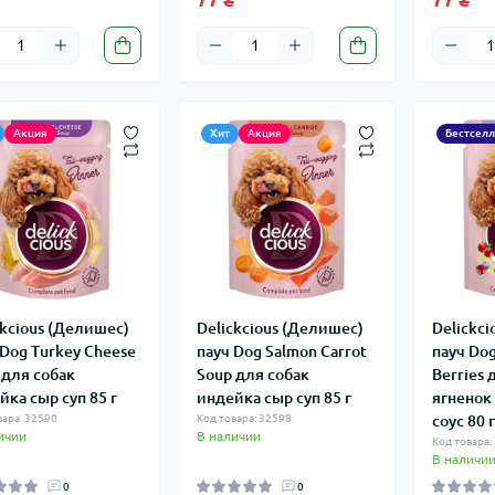
Акция
Хит
Акция
Бестсел
ckcious (Делишес)
Delickcious (Делишес)
Delickc
 Dog Turkey Cheese
пауч Dog Salmon Carrot
пауч Dog
 для собак
Soup для собак
Berries 
йка сыр суп 85 г
индейка сыр суп 85 г
ягненок
вара: 32590
Код товара: 32598
соус 80 г
ичии
В наличии
Код товара:
В наличи
0
0