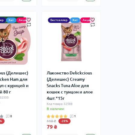
лер
Хит
Акция
Бестселлер
Хит
Акция
ious (Делишес)
Лакомство Delickcious
icken Ham для
(Делишес) Creamy
уп c курицей и
Snacks Tuna Aloe для
 80 г
кошек с тунцом и алое
 32555
4шт.*15г
и
Код товара: 32588
В наличии
0
1
110 ₴
0%
-28%
79 ₴