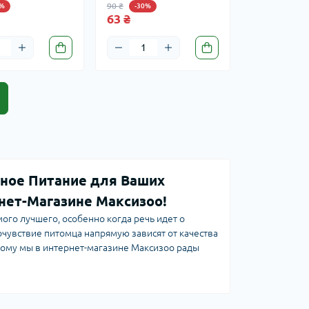
90 ₴
0%
-30%
63 ₴
езное Питание для Ваших
нет-Магазине Максизоо!
ого лучшего, особенно когда речь идет о
очувствие питомца напрямую зависят от качества
тому мы в интернет-магазине Максизоо рады
 и собак
Delickcious
– синоним натуральности,
тельного вкуса, который покорит даже самых