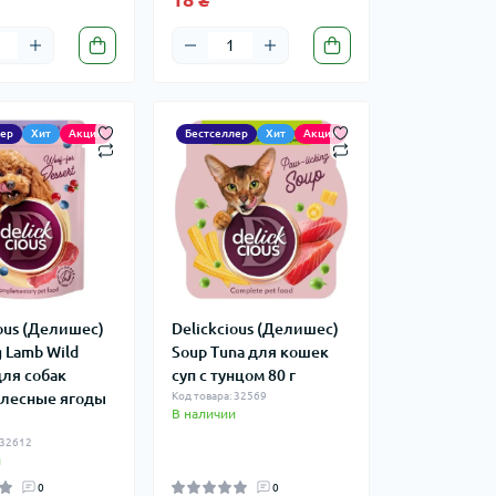
лер
Хит
Акция
Бестселлер
Хит
Акция
ious (Делишес)
Delickcious (Делишес)
 Lamb Wild
Soup Tuna для кошек
для собак
суп c тунцом 80 г
 лесные ягоды
Код товара: 32569
В наличии
 32612
и
0
0