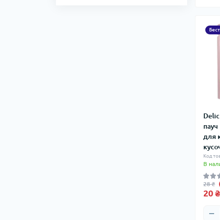
Бес
Deli
пауч 
для 
кусоч
Код то
В нал
28 ₴
20 ₴