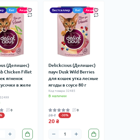
лер
Хит
Акция
Бестселлер
Хит
Акция
ious (Делишес)
Delickcious (Делишес)
b Chicken Fillet
пауч Dusk Wild Berries
ек ягненок
для кошек утка лесные
кусочки в желе
ягоды в соусе 80 г
Код товара: 32485
В наличии
 32499
и
0
0
28 ₴
0%
-30%
20 ₴