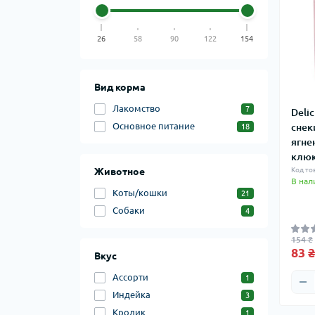
26
58
90
122
154
Вид корма
Лакомство
7
Deli
Основное питание
снек
18
ягне
клюк
Животное
Код то
В нал
Коты/кошки
21
Собаки
4
154 ₴
83 ₴
Вкус
Ассорти
1
Индейка
3
Кролик
1