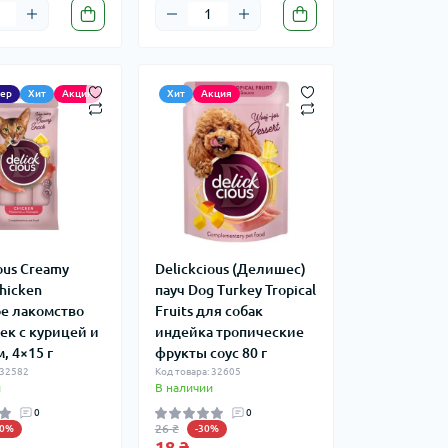
лер
Хит
Акция
Хит
Акция
ous Creamy
Delickcious (Делишес)
hicken
пауч Dog Turkey Tropical
е лакомство
Fruits для собак
ек с курицей и
индейка тропические
, 4×15 г
фрукты соус 80 г
 32582
Код товара: 32605
и
В наличии
0
0
26 ₴
30%
-30%
18 ₴