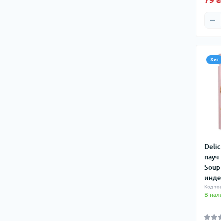
Хит
Deli
пауч
Soup
инде
Код то
В нал