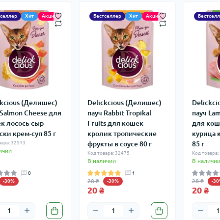
тселлер
Хит
Акция
Бестселлер
Хит
Акция
Бестсел
ckcious (Делишес)
Delickcious (Делишес)
Delickc
 Salmon Cheese для
пауч Rabbit Tropikal
пауч Lam
к лосось сыр
Fruits для кошек
для кош
ски крем-суп 85 г
кролик тропические
курица 
вара: 32513
фрукты в соусе 80 г
85 г
ичии
Код товара: 32475
Код товара:
В наличии
В наличи
0
1
28 ₴
28 ₴
-30%
-30%
-3
20 ₴
20 ₴