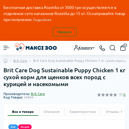
Бесплатная доставка Rozetka от
3000
грн осуществляется в
отделения сети магазинов Rozetka до 15 кг. Осматривайте товар
при получении.
Подробнее
Закрыть
0
Клиенту
Brit Care
Brit Care Dog Sustainable Puppy Chicken 1 кг сухой корм
Brit Care Dog Sustainable Puppy Chicken 1 кг
сухой корм для щенков всех пород с
курицей и насекомыми
Производитель:
Brit Care
0
Код Товара:
24866
Все о товаре
Описание
Характеристики
Отзывы
0
Хит
Акция