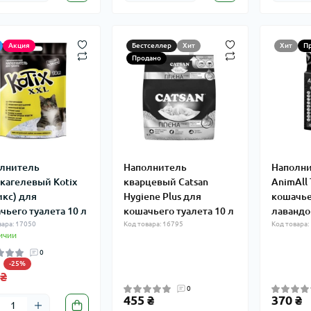
Акция
Бестселлер
Хит
Хит
П
Продано
лнитель
Наполнитель
Наполни
кагелевый Kotix
кварцевый Catsan
AnimАll
икс) для
Hygiene Plus для
кошачье
чьего туалета 10 л
кошачьего туалета 10 л
лавандой
вара: 17050
Код товара: 16795
Код товара:
ичии
0
-25%
 ₴
0
455 ₴
370 ₴