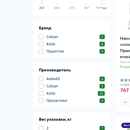
263
469
675
881
1,1 тыс.
Бренд
Catsan
2
Напо
Kotix
сили
8
Пуши
Пушистик
4
коша
Код то
В нал
Производитель
AnimAll
4
1 022
Catsan
2
767
Kotix
12
Пухнастики
4
Вес упаковки, кг
Бес
2
1