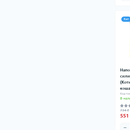
Хит
Напо
сили
(Кот
коша
Код то
В нал
734 ₴
551