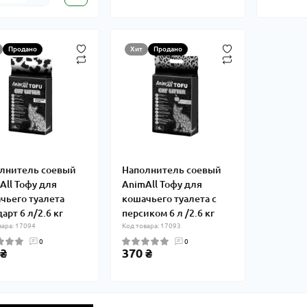
Продано
Хит
Продано
лнитель соевый
Наполнитель соевый
Аll Тофу для
AnimАll Тофу для
чьего туалета
кошачьего туалета с
арт 6 л/2.6 кг
персиком 6 л /2.6 кг
вара: 17094
Код товара: 17093
0
0
 ₴
370 ₴