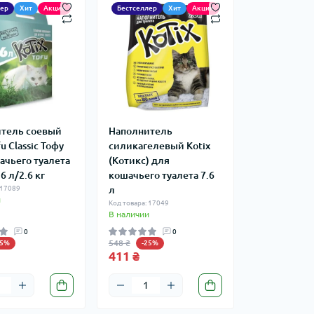
лер
Хит
Акция
Бестселлер
Хит
Акция
тель соевый
Наполнитель
fu Classic Тофу
силикагелевый Kotix
ачьего туалета
(Котикс) для
6 л/2.6 кг
кошачьего туалета 7.6
 17089
л
и
Код товара: 17049
В наличии
0
0
548 ₴
25%
-25%
411 ₴