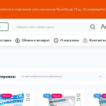
ляется в отделения сети магазинов Rozetka до 15 кг. Осматривайте
в
оставка
Обмен и возврат
О магазине
Контакты
тировка:
Акция
Хит
Акция
Хит
А