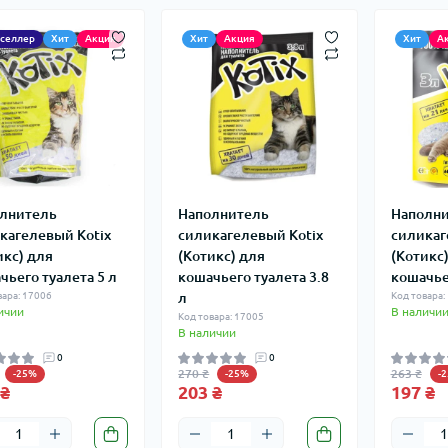
тселлер
Хит
Акция
Хит
Акция
Хит
А
лнитель
Наполнитель
Наполн
кагелевый Kotix
силикагелевый Kotix
силикаг
икс) для
(Котикс) для
(Котикс
чьего туалета 5 л
кошачьего туалета 3.8
кошачье
вара: 17006
л
Код товара:
ичии
В наличи
Код товара: 17005
В наличии
0
0
270 ₴
263 ₴
-25%
-25%
-
 ₴
203 ₴
197 ₴