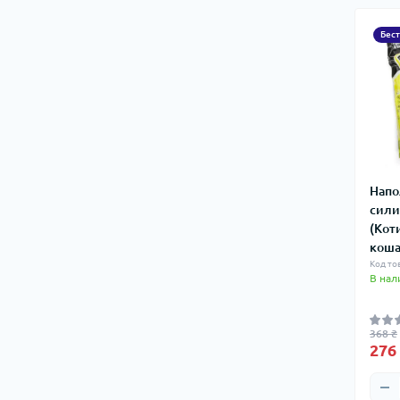
Бес
Напо
сили
(Кот
коша
Код то
В нал
368 ₴
276