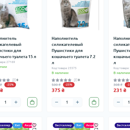
лнитель
Наполнитель
Наполн
кагелевый
силикагелевый
силика
стики для
Пушистики для
Пушист
чьего туалета 15 л
кошачьего туалета 7.2
кошачье
вара: 27169
л
л
ичии
Код товара: 25575
Код товара:
В наличии
В наличи
0
0
 ₴
500 ₴
308 ₴
-25%
-25%
-
 ₴
375 ₴
231 ₴
тселлер
Хит
Акция
Бестселлер
Хит
Акция
Бестсел