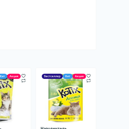
Хит
Акция
Бестселлер
Хит
Акция
ь
Наполнитель