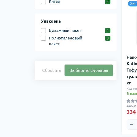
Китай
4
Хит
Упаковка
Бумажный пакет
1
Полиэтиленовый
8
пакет
Напо
Koti
Тофу
Сбросить
Выберите фильтры
туал
кг
Код то
В нал
445 ₴
334