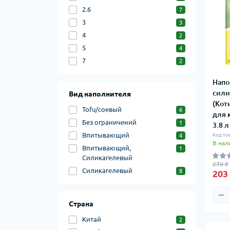
2.6
7
3
3
4
2
5
4
7
2
Напо
сили
Вид наполнителя
(Кот
Tofu/соевый
6
для 
Без ограничений
1
3.8 л
Впитывающий
Код то
4
В нал
Впитывающий,
1
Силикагелевый
270 ₴
Силикагелевый
8
203
Страна
Китай
2