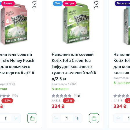
Акция
Хит
Акция
Бестсел
лнитель соевый
Наполнитель соевый
Наполни
x Tofu Honey Peach
Kotix Tofu Green Tea
Kotix To
 для кошачьего
Тофу для кошачьего
для кош
ета персик 6 л/2.6
туалета зеленый чай 6
классик 
л/2.6 кг
Код товара:
В наличи
вара: 17090
Код товара: 17061
ичии
В наличии
0
0
445 ₴
445 ₴
-25%
-25%
-
 ₴
334 ₴
334 ₴