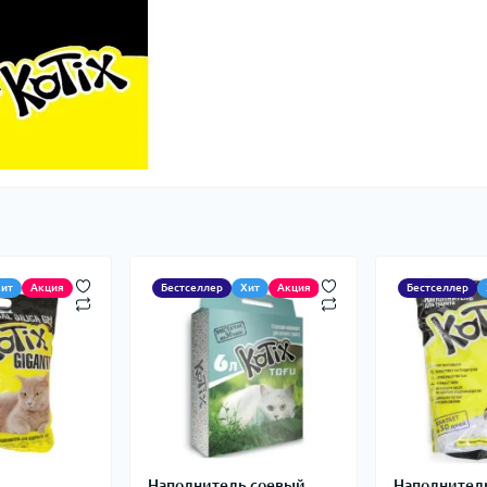
Хит
Акция
Бестселлер
Хит
Акция
Бестселлер
ь
Наполнитель соевый
Наполнител