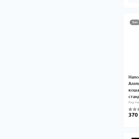
Хит
Напо
Anim
коша
станд
Код то
370