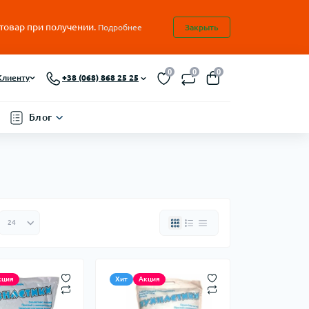
 товар при получении.
Подробнее
Закрыть
0
0
0
Клиенту
+38 (068) 868 25 25
Блог
кция
Хит
Акция