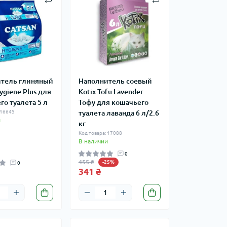
тель глиняный
Наполнитель соевый
ygiene Plus для
Kotix Tofu Lavender
го туалета 5 л
Тофу для кошачьего
 16645
туалета лаванда 6 л/2.6
и
кг
Код товара: 17088
В наличии
0
455 ₴
-25%
0
341 ₴