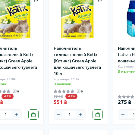
лнитель
Наполнитель
Наполни
кагелевый Kotix
силикагелевый Kotix
Catsan H
икс) Green Apple
(Котикс) Green Apple
кошачье
кошачьего туалета
для кошачьего туалета
Код товара:
В наличи
10 л
вара: 27184
Код товара: 27187
ичии
В наличии
0
0
734 ₴
-25%
-25%
 ₴
551 ₴
275 ₴