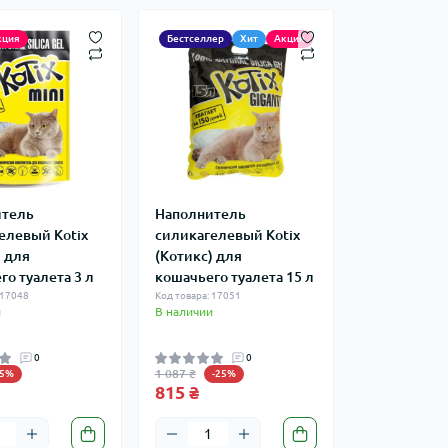
кция
Бестселлер
Хит
Акция
итель
Наполнитель
елевый Kotix
силикагелевый Kotix
) для
(Котикс) для
го туалета 3 л
кошачьего туалета 15 л
 17048
Код товара: 17051
и
В наличии
0
0
1 087 ₴
25%
-25%
815 ₴