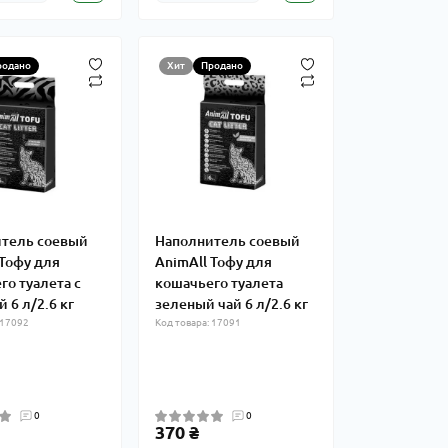
родано
Хит
Продано
тель соевый
Наполнитель соевый
 Тофу для
AnimАll Тофу для
го туалета с
кошачьего туалета
 6 л/2.6 кг
зеленый чай 6 л/2.6 кг
 17092
Код товара: 17091
0
0
370 ₴