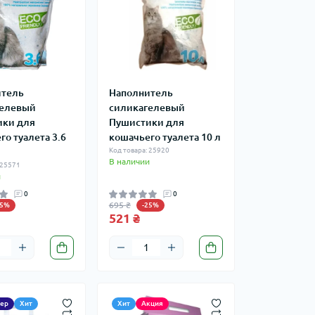
итель
Наполнитель
гелевый
силикагелевый
ики для
Пушистики для
го туалета 3.6
кошачьего туалета 10 л
Код товара: 25920
В наличии
 25571
и
0
0
695 ₴
25%
-25%
521 ₴
лер
Хит
Хит
Акция