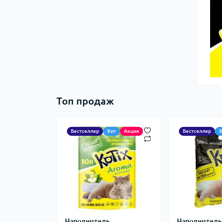
Топ продаж
Бестселлер
Хит
Акция
Бестселлер
Наполнитель
Наполнител