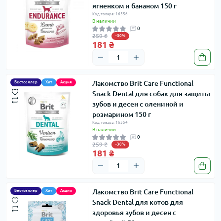
ягненком и бананом 150 г
Код товара: 16556
В наличии
0
259 ₴
-30%
181 ₴
Лакомство Brit Care Functional
Бестселлер
Хит
Акция
Snack Dental для собак для защиты
зубов и десен с олениной и
розмарином 150 г
Код товара: 16554
В наличии
0
259 ₴
-30%
181 ₴
Лакомство Brit Care Functional
Бестселлер
Хит
Акция
Snack Dental для котов для
здоровья зубов и десен с