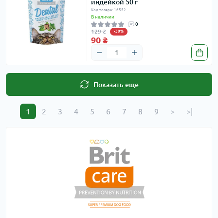
индейкой 50 г
Код товара: 16552
В наличии
0
129 ₴
-30%
90 ₴
Показать еще
1
2
3
4
5
6
7
8
9
>
>|