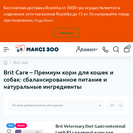
Бесплатная доставка Rozetka от
3000
грн осуществляется в
отделения сети магазинов Rozetka до 15 кг. Осматривайте товар
при получении.
Подробнее
Закрыть
0
Клиенту
Brit Care
Brit Care – Премиум корм для кошек и
собак: сбалансированное питание и
натуральные ингредиенты
Brit Veterinary Diet Gastrointestinal
Хит
Акция
Lamb 85 г влажный корм для