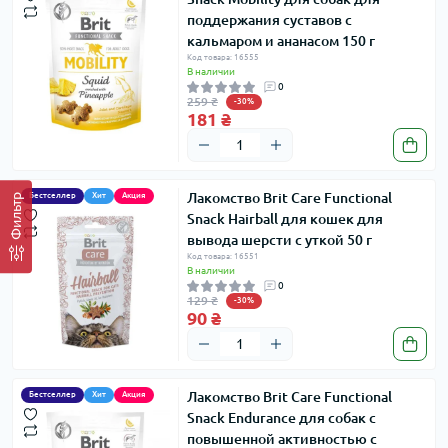
поддержания суставов с
кальмаром и ананасом 150 г
Код товара: 16555
В наличии
0
259 ₴
-30%
181 ₴
Лакомство Brit Care Functional
Бестселлер
Хит
Акция
Фильтр
Snack Hairball для кошек для
вывода шерсти с уткой 50 г
Код товара: 16551
В наличии
0
129 ₴
-30%
90 ₴
Лакомство Brit Care Functional
Бестселлер
Хит
Акция
Snack Endurance для собак с
повышенной активностью с