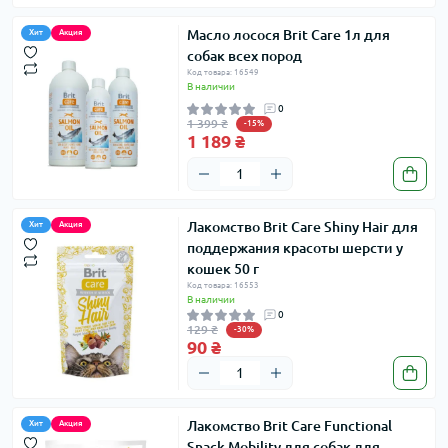
Масло лосося Brit Care 1л для
Хит
Акция
собак всех пород
Код товара: 16549
В наличии
0
1 399 ₴
-15%
1 189 ₴
Лакомство Brit Care Shiny Hair для
Хит
Акция
поддержания красоты шерсти у
кошек 50 г
Код товара: 16553
В наличии
0
129 ₴
-30%
90 ₴
Лакомство Brit Care Functional
Хит
Акция
Snack Mobility для собак для