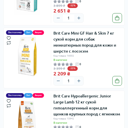
0
3 899 ₴
-32%
2 651 ₴
Brit Care Mini GF Hair & Skin 7 кг
Бестселлер
Хит
Акция
сухой корм для собак
миниатюрных пород для кожи и
шерсти с лососем
Код товара: 16002
В наличии
0
3 399 ₴
-35%
2 209 ₴
Brit Care Hypoallergenic Junior
Бестселлер
Хит
Акция
Large Lamb 12 кг сухой
гипоаллергенный корм для
щенков крупных пород с ягненком
Код товара: 15942
В наличии
0