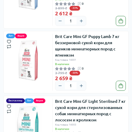
0
3 899 ₴
-33%
2 612 ₴
Brit Care Mini GF Puppy Lamb 7 кг
Хит
Акция
беззерновой сухой корм для
щенков миниатюрных пород с
ягненком
Код товара: 16001
В наличии
0
3 799 ₴
-30%
2 659 ₴
Brit Care Mini GF Light Sterilised 7 кг
Бестселлер
Хит
Акция
сухой корм для стерилизованных
собак миниатюрных пород с
лососем и кроликом
Код товара: 16003
В наличии