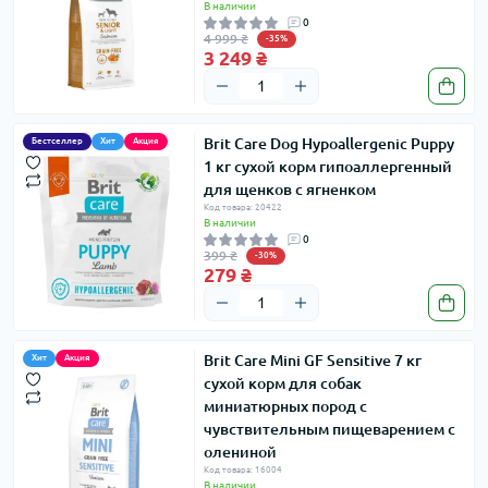
В наличии
0
4 999 ₴
-35%
3 249 ₴
Brit Care Dog Hypoallergenic Puppy
Бестселлер
Хит
Акция
1 кг сухой корм гипоаллергенный
для щенков с ягненком
Код товара: 20422
В наличии
0
399 ₴
-30%
279 ₴
Brit Care Mini GF Sensitive 7 кг
Хит
Акция
сухой корм для собак
миниатюрных пород с
чувствительным пищеварением с
олениной
Код товара: 16004
В наличии