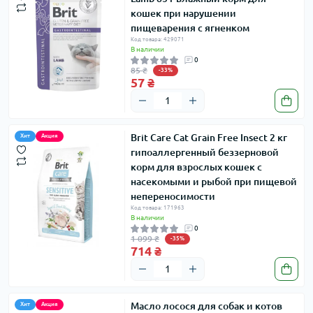
кошек при нарушении
пищеварения с ягненком
Код товара: 429071
В наличии
0
85 ₴
-33%
57 ₴
Brit Care Cat Grain Free Insect 2 кг
Хит
Акция
гипоаллергенный беззерновой
корм для взрослых кошек с
насекомыми и рыбой при пищевой
непереносимости
Код товара: 171963
В наличии
0
1 099 ₴
-35%
714 ₴
Масло лосося для собак и котов
Хит
Акция