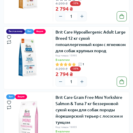
4 299 ₴
-35%
2 794 ₴
Brit Care Hypoallergenic Adult Large
Бестселлер
Хит
Акция
Breed 12 кг сухой
гипоаллергенный корм с ягненком
для собак крупных пород
Код товара: 15995
В наличии
1
4 299 ₴
-35%
2 794 ₴
Brit Care Grain Free Mini Yorkshire
Хит
Акция
Salmon & Tuna 7 кг беззерновой
сухой корм для собак породы
йоркширский терьер с лососем и
тунцом
Код товара: 16005
В наличии