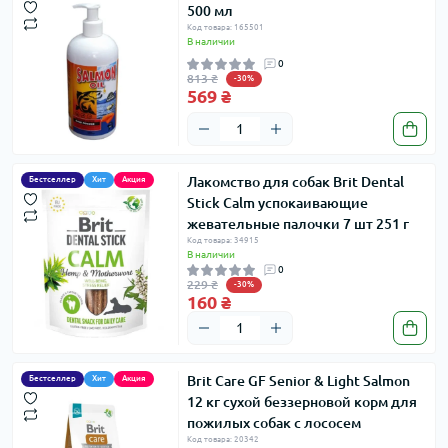
500 мл
Код товара: 165501
В наличии
0
813 ₴
-30%
569 ₴
Лакомство для собак Brit Dental
Бестселлер
Хит
Акция
Stick Calm успокаивающие
жевательные палочки 7 шт 251 г
Код товара: 34915
В наличии
0
229 ₴
-30%
160 ₴
Brit Care GF Senior & Light Salmon
Бестселлер
Хит
Акция
12 кг сухой беззерновой корм для
пожилых собак с лососем
Код товара: 20342