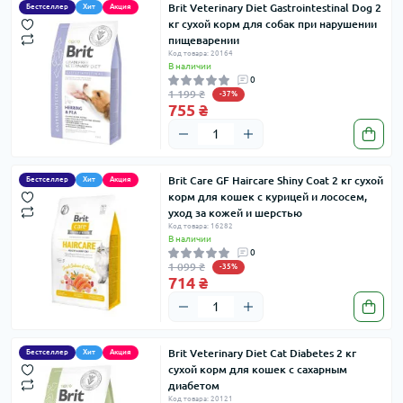
Brit Veterinary Diet Gastrointestinal Dog 2
Бестселлер
Хит
Акция
несколько причин, почему стоит обратить внимание
кг сухой корм для собак при нарушении
на эту марку:
пищеварении
Код товара: 20164
В наличии
Гипоаллергенные формулы: Brit Care предлагает
0
1 199 ₴
-37%
широкий выбор кормов, разработанных с учетом
755 ₴
потребностей животных с чувствительным
пищеварением и склонностью к аллергиям. В
основе кормов – легкоусвояемые ингредиенты,
Brit Care GF Haircare Shiny Coat 2 кг сухой
Бестселлер
Хит
Акция
такие как ягненок, лосось, индейка и рис.
корм для кошек c курицей и лососем,
Натуральные ингредиенты: В составе кормов Brit
уход за кожей и шерстью
Care вы найдете только качественные
Код товара: 16282
В наличии
ингредиенты: мясо, рыбу, овощи, фрукты и
0
1 099 ₴
-35%
травы. Никаких искусственных красителей,
714 ₴
ароматизаторов и консервантов!
Поддержка здоровья: Формулы Brit Care
обогащены витаминами, минералами и
Brit Veterinary Diet Cat Diabetes 2 кг
Бестселлер
Хит
Акция
антиоксидантами, которые поддерживают
сухой корм для кошек с сахарным
иммунитет, здоровье кожи и шерсти, а также
диабетом
общее благополучие вашего питомца.
Код товара: 20121