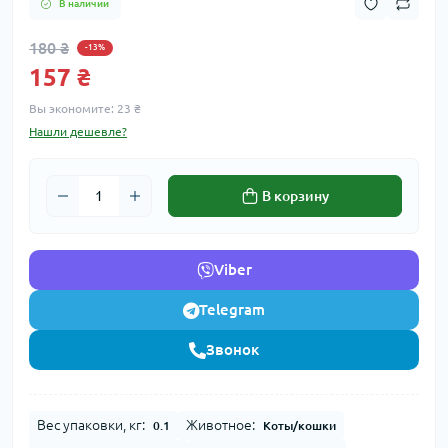
В наличии
180 ₴
-13%
157 ₴
Вы экономите:
23 ₴
Нашли дешевле?
В корзину
Viber
Telegram
Звонок
Вес упаковки, кг:
Животное:
0.1
Коты/кошки