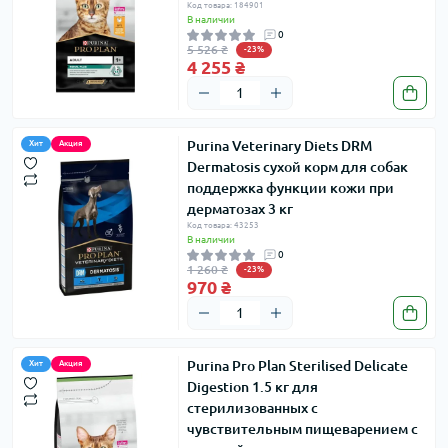
Код товара: 184901
В наличии
0
5 526 ₴
-23%
4 255 ₴
Purina Veterinary Diets DRM
Хит
Акция
Dermatosis сухой корм для собак
поддержка функции кожи при
дерматозах 3 кг
Код товара: 43253
В наличии
0
1 260 ₴
-23%
970 ₴
Purina Pro Plan Sterilised Delicate
Хит
Акция
Digestion 1.5 кг для
стерилизованных с
чувствительным пищеварением с