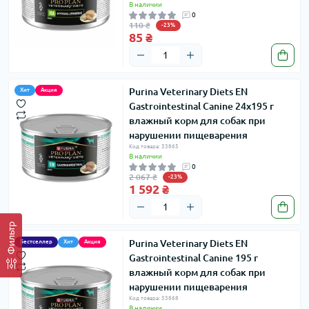
В наличии
0
110 ₴
-23%
85 ₴
Purina Veterinary Diets EN
Хит
Акция
Gastrointestinal Canine 24х195 г
влажный корм для собак при
нарушении пищеварения
Код товара: 33865
В наличии
0
2 067 ₴
-23%
1 592 ₴
Фильтр
Purina Veterinary Diets EN
Бестселлер
Хит
Акция
Gastrointestinal Canine 195 г
влажный корм для собак при
нарушении пищеварения
Код товара: 33868
В наличии