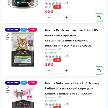
0
86 ₴
-23%
66 ₴
Purina Pro Plan Sterilised Duck 85 г
Бестселлер
Хит
Акция
влажный корм для
стерилизованных кошек с
нежными кусочками в соусе
Код товара: 33418
В наличии
0
51 ₴
-23%
39 ₴
Purina Veterinary Diets UR Urinary
Бестселлер
Хит
Акция
Feline 80 г влажный корм для
кошек в подливке с лососем
Код товара: 33391
В наличии
0
57 ₴
-23%