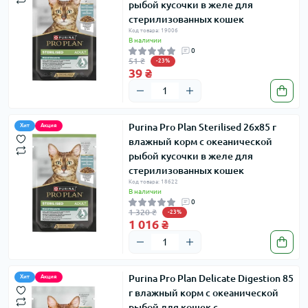
рыбой кусочки в желе для
стерилизованных кошек
Код товара: 19006
В наличии
0
51 ₴
-23%
39 ₴
Purina Pro Plan Sterilised 26х85 г
Хит
Акция
влажный корм с океанической
рыбой кусочки в желе для
стерилизованных кошек
Код товара: 18622
В наличии
0
1 320 ₴
-23%
1 016 ₴
Purina Pro Plan Delicate Digestion 85
Хит
Акция
г влажный корм с океанической
рыбой для кошек с