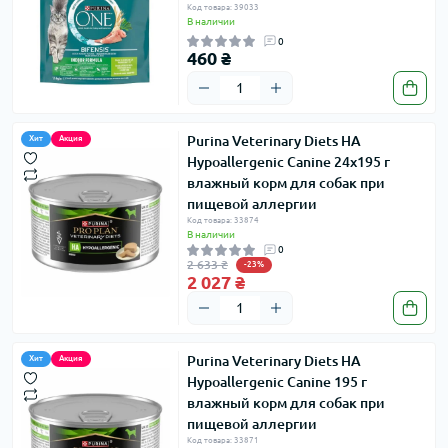
Код товара: 39033
В наличии
0
460 ₴
Purina Veterinary Diets HA
Хит
Акция
Hypoallergenic Canine 24x195 г
влажный корм для собак при
пищевой аллергии
Код товара: 33874
В наличии
0
2 633 ₴
-23%
2 027 ₴
Purina Veterinary Diets HA
Хит
Акция
Hypoallergenic Canine 195 г
влажный корм для собак при
пищевой аллергии
Код товара: 33871