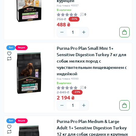
курицей
Код товара: 40057
В наличии
0
750 ₴
-35%
488 ₴
Purina Pro Plan Small Mini 1+
Хит
Акция
Sensitive Digestion Turkey 7 кг для
собак мелких пород с
чувствительным пищеварением с
индейкой
Код товара: 40060
В наличии
0
2 849 ₴
-23%
2 194 ₴
Purina Pro Plan Medium & Large
Хит
Акция
Adult 1+ Sensitive Digestion Turkey
12 кг для собак средних и крупных