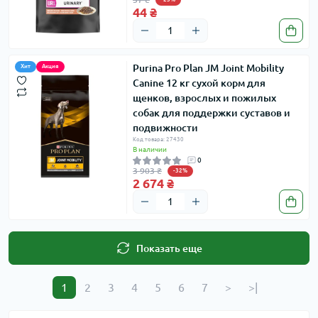
44 ₴
Purina Pro Plan JM Joint Mobility
Хит
Акция
Canine 12 кг сухой корм для
щенков, взрослых и пожилых
собак для поддержки суставов и
подвижности
Код товара: 27430
В наличии
0
3 903 ₴
-32%
2 674 ₴
Показать еще
1
2
3
4
5
6
7
>
>|