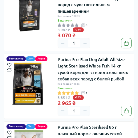
пород с чувствительным
пищеварением
Код товара: 40063
В наличии
0
3 987 ₴
-23%
3 070 ₴
Purina Pro Plan Dog Adult All Size
Бестселлер
Хит
Акция
Light Sterilised White Fish 14 кг
сухой корм для стерилизованных
собак всех пород с белой рыбой
Код товара: 41535
В наличии
1
3 851 ₴
-23%
2 965 ₴
Purina Pro Plan Sterilised 85 г
Бестселлер
Хит
Акция
влажный корм с океанической