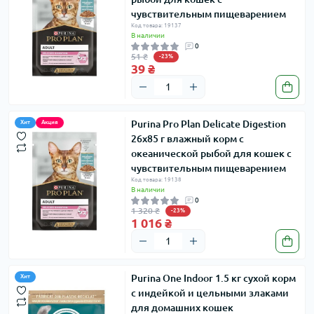
чувствительным пищеварением
Код товара: 19137
В наличии
0
51 ₴
-23%
39 ₴
Purina Pro Plan Delicate Digestion
Хит
Акция
26х85 г влажный корм с
океанической рыбой для кошек с
чувствительным пищеварением
Код товара: 19138
В наличии
0
1 320 ₴
-23%
1 016 ₴
Purina One Indoor 1.5 кг сухой корм
Хит
с индейкой и цельными злаками
для домашних кошек