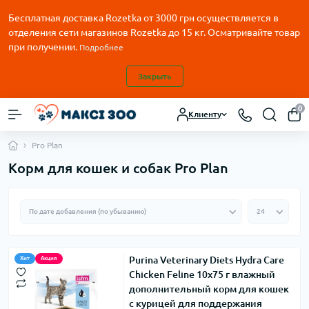
Бесплатная доставка Rozetka от
3000
грн осуществляется в
отделения сети магазинов Rozetka до 15 кг. Осматривайте товар
при получении.
Подробнее
Закрыть
0
Клиенту
Pro Plan
Корм для кошек и собак Pro Plan
Purina Veterinary Diets Hydra Care
Хит
Акция
Chicken Feline 10х75 г влажный
дополнительный корм для кошек
с курицей для поддержания