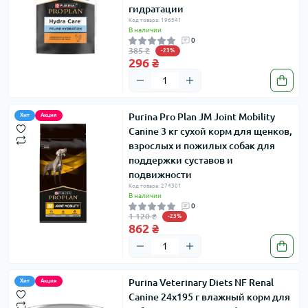
гидратации
Код товара: 196541
В наличии
0
385 ₴
-23%
296 ₴
Purina Pro Plan JM Joint Mobility
Хит
Акция
Canine 3 кг сухой корм для щенков,
взрослых и пожилых собак для
поддержки суставов и
подвижности
Код товара: 274301
В наличии
0
1 120 ₴
-23%
862 ₴
Purina Veterinary Diets NF Renal
Хит
Акция
Canine 24x195 г влажный корм для