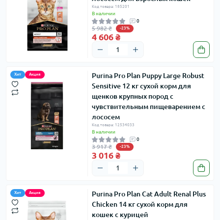
Код товара: 185201
В наличии
0
5 982 ₴
-23%
4 606 ₴
Purina Pro Plan Puppy Large Robust
Хит
Акция
Sensitive 12 кг сухой корм для
щенков крупных пород с
чувствительным пищеварением с
лососем
Код товара: 12534033
В наличии
0
3 917 ₴
-23%
3 016 ₴
Purina Pro Plan Cat Adult Renal Plus
Хит
Акция
Chicken 14 кг сухой корм для
кошек с курицей