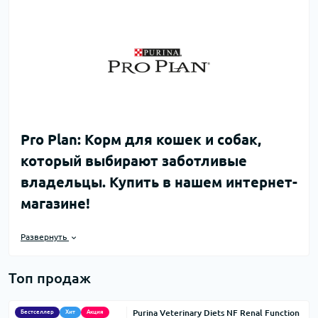
Pro Plan: Корм для кошек и собак,
который выбирают заботливые
владельцы. Купить в нашем интернет-
магазине!
Вы заботитесь о здоровье и благополучии своего питомца?
Тогда вы наверняка знаете, насколько важно правильно
Развернуть
подобрать корм.
Pro Plan
– это премиальный корм,
разработанный экспертами в области питания животных,
Топ продаж
который обеспечивает сбалансированное питание и
поддерживает здоровье кошек и собак на всех этапах
жизни.
Purina Veterinary Diets NF Renal Function
Бестселлер
Хит
Акция