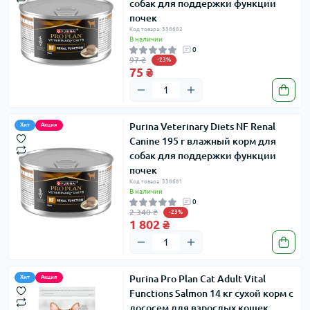
собак для поддержки функции
почек
Код товара: 338682
В наличии
0
97 ₴
-23%
75 ₴
Purina Veterinary Diets NF Renal
Хит
Акция
Canine 195 г влажный корм для
собак для поддержки функции
почек
Код товара: 338681
В наличии
0
2 340 ₴
-23%
1 802 ₴
Purina Pro Plan Cat Adult Vital
Хит
Акция
Functions Salmon 14 кг сухой корм с
лососем для взрослых кошек