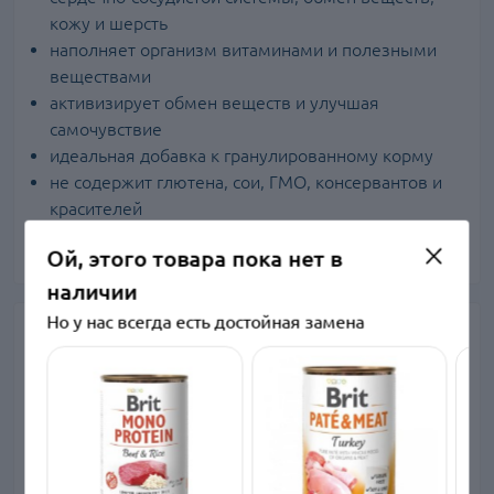
кожу и шерсть
наполняет организм витаминами и полезными
веществами
активизирует обмен веществ и улучшая
самочувствие
идеальная добавка к гранулированному корму
не содержит глютена, сои, ГМО, консервантов и
красителей
Производитель: Brit, Чехия.
Ой, этого товара пока нет в
наличии
Но у нас всегда есть достойная замена
Характеристики
Основные характеристики
Артикул
100158/3886