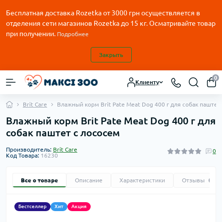
Бесплатная доставка Rozetka от
3000
грн осуществляется в
отделения сети магазинов Rozetka до 15 кг. Осматривайте товар
при получении.
Подробнее
Закрыть
0
Клиенту
Brit Care
Влажный корм Brit Pate Meat Dog 400 г для собак паштет
Влажный корм Brit Pate Meat Dog 400 г для
собак паштет с лососем
Производитель:
Brit Care
0
Код Товара:
16230
Все о товаре
Описание
Характеристики
Отзывы
0
Бестселлер
Хит
Акция