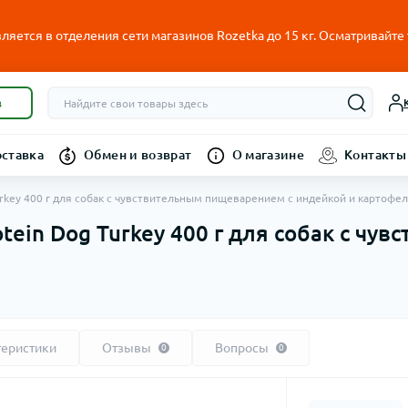
ляется в отделения сети магазинов Rozetka до 15 кг. Осматривайте
в
оставка
Обмен и возврат
О магазине
Контакты
urkey 400 г для собак с чувствительным пищеварением с индейкой и картофе
tein Dog Turkey 400 г для собак с ч
теристики
Отзывы
Вопросы
0
0