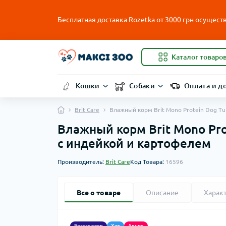
Бесплатная доставка Rozetka от
3000
грн осуществ
Каталог товаро
Кошки
Собаки
Оплата и д
Brit Care
Влажный корм Brit Mono Protein Dog T
Влажный корм Brit Mono Pro
с индейкой и картофелем
Производитель:
Brit Care
Код Товара:
16596
Все о товаре
Описание
Харак
Бестселлер
Хит
Акция