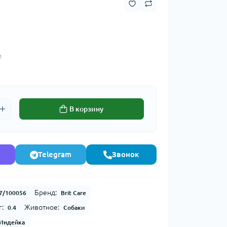
₴
В корзину
Telegram
Звонок
Бренд:
7/100056
Brit Care
г:
Животное:
0.4
Собаки
Индейка