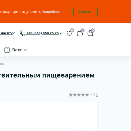
 товар при получении.
Подробнее
Закрыть
0
0
0
Клиенту
+38 (068) 868 25 25
Блог
лем
увствительным пищеварением
0