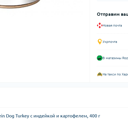
Отправим ваш
Новая почта
Укрпочта
В магазины Roz
На такси по Хар
in Dog Turkey с индейкой и картофелем, 400 г