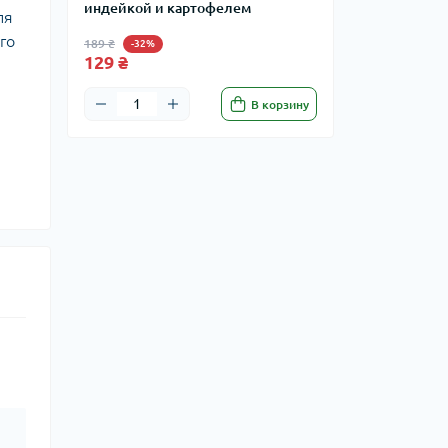
индейкой и картофелем
ля
го
189 ₴
-32%
129 ₴
В корзину