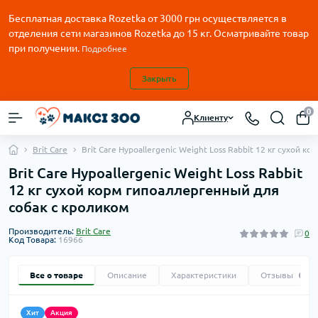
Бесплатная доставка Rozetka от
3000
грн осуществляется в
отделения сети магазинов Rozetka до 15 кг. Осматривайте товар
при получении.
Подробнее
Закрыть
0
Клиенту
Brit Care
Brit Care Hypoallergenic Weight Loss Rabbit 12 кг сухой 
Brit Care Hypoallergenic Weight Loss Rabbit
12 кг сухой корм гипоаллергенный для
собак с кроликом
Производитель:
Brit Care
0
Код Товара:
16966
Все о товаре
Описание
Характеристики
Отзывы
0
Хит
Акция