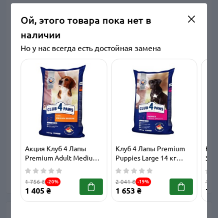
Характеристики
Ой, этого товара пока нет в
наличии
Основные характеристики
Но у нас всегда есть достойная замена
Вес упаковки, кг
5
Животное
Собаки
Ингредиенты
Индейка
Класс корма
Премиум
Акция Клуб 4 Лапы
Клуб 4 Лапы Premium
Клу
Premium Adult Medium
Puppies Large 14 кг
Sma
Для взрослых
Стадии жизни
14 кг сухой корм для
сухой корм для щенков
кор
животных
взрослых собак
крупных пород с
рис
1 756 ₴
2 041 ₴
194 
-20%
-19%
средних пород с
курицей
мел
1 405 ₴
1 653 ₴
169
курицей
чув
пищ
Отзывы