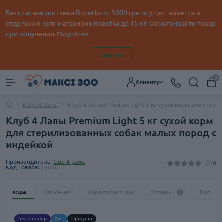
Бесплатная доставка Rozetka от
3000
грн осуществляется в
отделения сети магазинов Rozetka до 15 кг. Осматривайте товар
при получении.
Подробнее
Закрыть
0
Клиенту
Клуб 4 Лапы
Клуб 4 Лапы Premium Light 5 кг сухой корм для стер
Клуб 4 Лапы Premium Light 5 кг сухой корм
для стерилизованных собак малых пород с
индейкой
Производитель:
Club 4 paws
0
Код Товара:
15880
 о товаре
Описание
Характеристики
Отзывы
Вопрос
0
Бестселлер
Хит
Продано