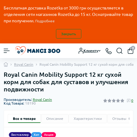
Бесплатная доставка Rozetka от
3000
грн осуществляется в
отделения сети магазинов Rozetka до 15 кг. Осматривайте товар
при получении.
Подробнее
Закрыть
0
Клиенту
Royal Canin
Royal Canin Mobility Support 12 кг сухой корм для соб
Royal Canin Mobility Support 12 кг сухой
корм для собак для суставов и улучшения
подвижности
Производитель:
Royal Canin
0
Код Товара:
18190
Все о товаре
Описание
Характеристики
Отзывы
0
Бестселлер
Хит
Акция