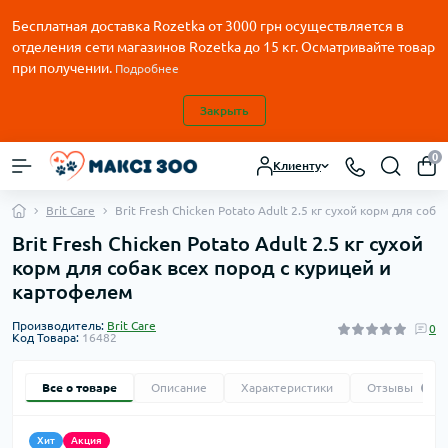
Бесплатная доставка Rozetka от
3000
грн осуществляется в
отделения сети магазинов Rozetka до 15 кг. Осматривайте товар
при получении.
Подробнее
Закрыть
0
Клиенту
Brit Care
Brit Fresh Chicken Potato Adult 2.5 кг сухой корм для соб
Brit Fresh Chicken Potato Adult 2.5 кг сухой
корм для собак всех пород с курицей и
картофелем
Производитель:
Brit Care
0
Код Товара:
16482
Все о товаре
Описание
Характеристики
Отзывы
0
Хит
Акция