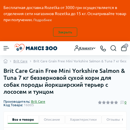
Бесплатная доставка Rozetka от
3000
грн осуществляется в
отделения сети магазинов Rozetka до 15 кг. Осматривайте товар
при получении.
Подробнее
Закрыть
0
Клиенту
Brit Care
Brit Care Grain Free Mini Yorkshire Salmon & Tuna 7 кг 
Brit Care Grain Free Mini Yorkshire Salmon &
Tuna 7 кг беззерновой сухой корм для
собак породы йоркширский терьер с
лососем и тунцом
Производитель:
Brit Care
0
Код Товара:
16005
Все о товаре
Описание
Характеристики
Отзывы
0