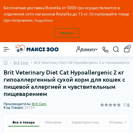
Бесплатная доставка Rozetka от
3000
грн осуществляется в
отделения сети магазинов Rozetka до 15 кг. Осматривайте товар
при получении.
Подробнее
Закрыть
0
Клиенту
Brit Care
Brit Veterinary Diet Cat Hypoallergenic 2 кг гипоаллер
Brit Veterinary Diet Cat Hypoallergenic 2 кг
гипоаллергенный сухой корм для кошек с
пищевой аллергией и чувствительным
пищеварением
Производитель:
Brit Care
0
Код Товара:
20124
Все о товаре
Описание
Характеристики
Отзывы
0