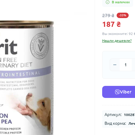
В наличии
279 ₴
-33%
187 ₴
Вы экономите:
92 
Нашли дешевле?
Viber
Артикул:
10028
Вид корма:
Ле