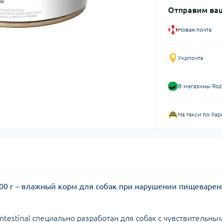
Отправим ваш
Новая почта
Укрпочта
В магазины Roz
На такси по Хар
ans 400 г – влажный корм для собак при нарушении пищеваре
intestinal специально разработан для собак с чувствительны