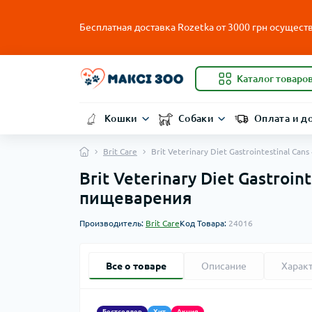
Бесплатная доставка Rozetka от
3000
грн осуществ
Каталог товаро
Кошки
Собаки
Оплата и д
Brit Care
Brit Veterinary Diet Gastrointestinal 
Brit Veterinary Diet Gastro
пищеварения
Производитель:
Brit Care
Код Товара:
24016
Все о товаре
Описание
Харак
Бестселлер
Хит
Акция