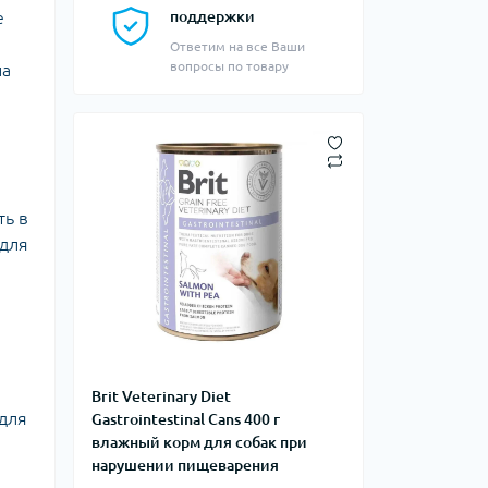
е
поддержки
Ответим на все Ваши
вопросы по товару
ла
ть в
 для
Brit Veterinary Diet
 для
Gastrointestinal Cans 400 г
влажный корм для собак при
нарушении пищеварения