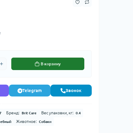
₴
В корзину
Telegram
Звонок
Бренд:
Вес упаковки, кг:
7
Brit Care
0.4
Животное:
чебный
Собаки