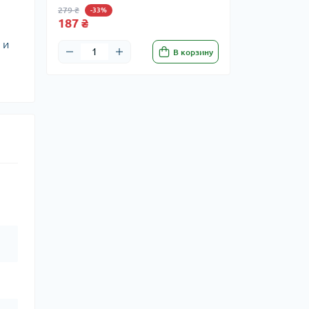
279 ₴
-33%
187 ₴
 и
В корзину