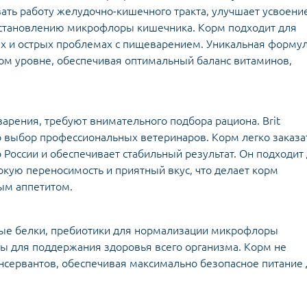
ть работу желудочно-кишечного тракта, улучшает усвоени
сстановлению микрофлоры кишечника. Корм подходит для
х и острых проблемах с пищеварением. Уникальная форму
ом уровне, обеспечивая оптимальный баланс витаминов,
арения, требуют внимательного подбора рациона. Brit
 это выбор профессиональных ветеринаров. Корм легко заказа
о России и обеспечивает стабильный результат. Он подходит
сокую переносимость и приятный вкус, что делает корм
ым аппетитом.
ые белки, пребиотики для нормализации микрофлоры
ы для поддержания здоровья всего организма. Корм не
онсервантов, обеспечивая максимально безопасное питание