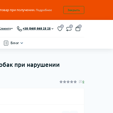
 товар при получении.
Подробнее
Закрыть
0
0
0
Клиенту
+38 (068) 868 25 25
Блог
 собак при нарушении
0