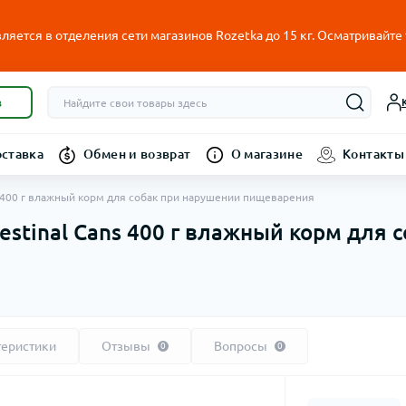
ляется в отделения сети магазинов Rozetka до 15 кг. Осматривайте
в
оставка
Обмен и возврат
О магазине
Контакты
Cans 400 г влажный корм для собак при нарушении пищеварения
intestinal Cans 400 г влажный корм для
теристики
Отзывы
Вопросы
0
0