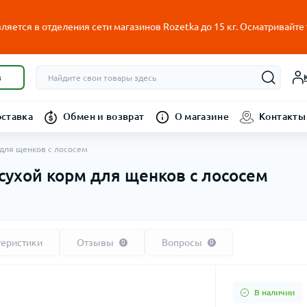
ляется в отделения сети магазинов Rozetka до 15 кг. Осматривайте
в
оставка
Обмен и возврат
О магазине
Контакты
м для щенков с лососем
г сухой корм для щенков с лососем
теристики
Отзывы
Вопросы
0
0
В наличии