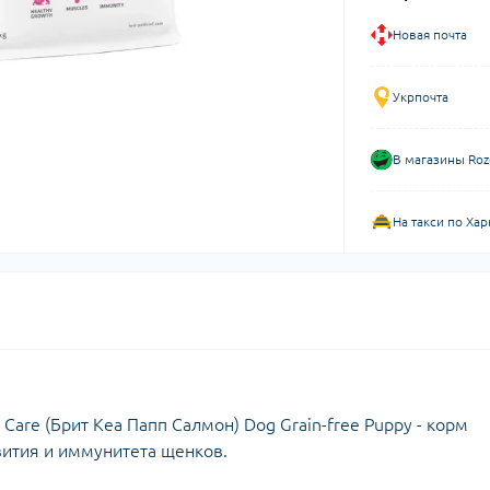
Новая почта
Укрпочта
В магазины Roz
На такси по Хар
Care (Брит Кеа Папп Салмон) Dog Grain-free Puppy - корм
вития и иммунитета щенков.