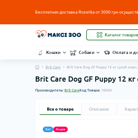
Бесплатная доставка Rozetka от
3000
грн осуществ
Каталог товаро
Кошки
Собаки
Оплата и д
Brit Care
Brit Care Dog GF Puppy 12 кг сухой кор
Brit Care Dog GF Puppy 12 к
Производитель:
Brit Care
Код Товара:
16006
Все о товаре
Описание
Харак
Хит
Акция