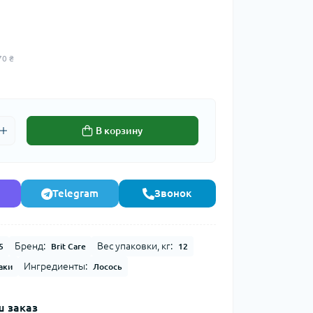
70 ₴
В корзину
Telegram
Звонок
Бренд:
Вес упаковки, кг:
5
Brit Care
12
Ингредиенты:
аки
Лосось
 заказ