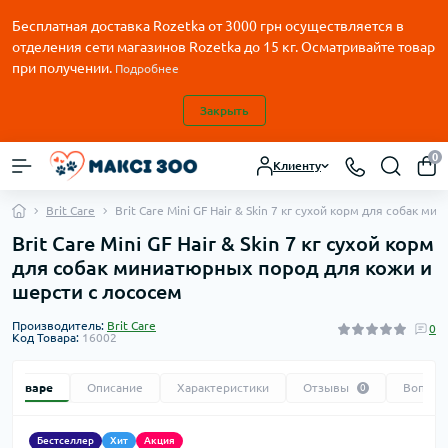
Бесплатная доставка Rozetka от
3000
грн осуществляется в
отделения сети магазинов Rozetka до 15 кг. Осматривайте товар
при получении.
Подробнее
Закрыть
0
Клиенту
Brit Care
Brit Care Mini GF Hair & Skin 7 кг сухой корм для собак 
Brit Care Mini GF Hair & Skin 7 кг сухой корм
для собак миниатюрных пород для кожи и
шерсти с лососем
Производитель:
Brit Care
0
Код Товара:
16002
 о товаре
Описание
Характеристики
Отзывы
Вопрос
0
Бестселлер
Хит
Акция