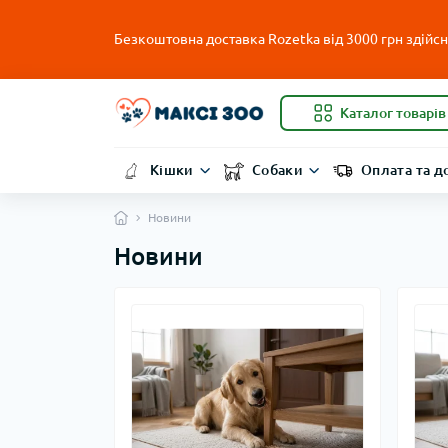
Безкоштовна доставка Rozetka від 3000 грн здійсню
Каталог товарів
Кішки
Собаки
Оплата та д
Новини
Новини