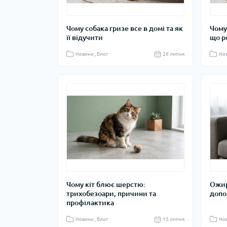
Чому собака гризе все в домі та як
Чому
її відучити
що р
Новини , Блог
26 липня
Нов
Чому кіт блює шерстю:
Ожирі
трихобезоари, причини та
допо
профілактика
Новини , Блог
15 липня
Нов