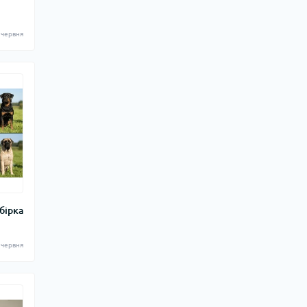
 червня
бірка
 червня