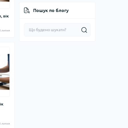
Пошук по блогу
, вік
6 липня
ік
3 липня