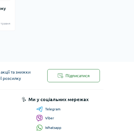
рку
 травня
акції та знижки
Підписатися
il розсилку
Ми у соціальних мережах
Telegram
Viber
Whatsapp