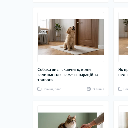
Собака виє і скавчить, коли
Як п
залишається сама: сепараційна
пелю
тривога
Новини , Блог
09 липня
Нов