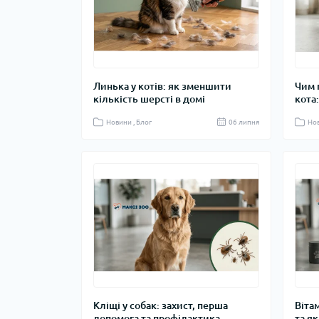
Линька у котів: як зменшити
Чим 
кількість шерсті в домі
кота
Новини , Блог
06 липня
Нов
Кліщі у собак: захист, перша
Віта
допомога та профілактика
та я