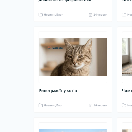
Новини , Блог
24 червня
Нов
Ринотрахеїт у котів
Чим 
Новини , Блог
16 червня
Нов