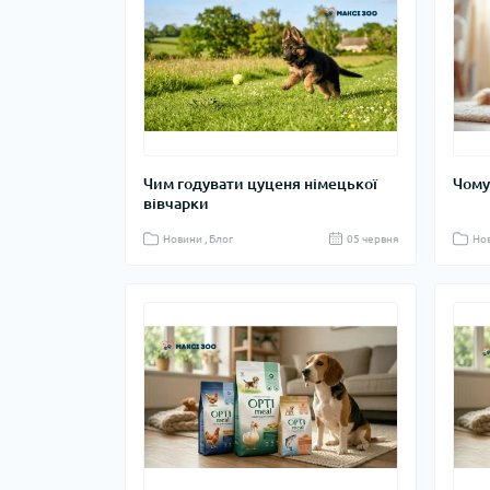
Чим годувати цуценя німецької
Чому
вівчарки
Новини , Блог
05 червня
Нов