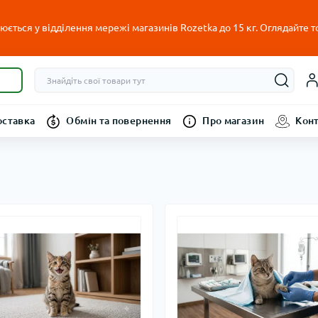
ється у відділення мережі магазинів Rozetka до 15 кг. Оглядайте т
оставка
Обмін та повернення
Про магазин
Кон