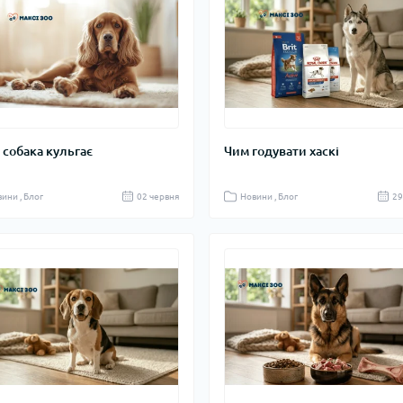
 собака кульгає
Чим годувати хаскі
ини , Блог
02 червня
Новини , Блог
29