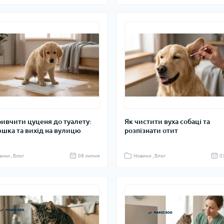
ривчити цуценя до туалету:
Як чистити вуха собаці та
шка та вихід на вулицю
розпізнати отит
ини , Блог
08 липня
Новини , Блог
0