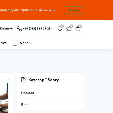
овар під час отримання.
Детальніше
Закрити
0
0
0
Клієнту
+38 (068) 868 25 25
такти
Блог
Категорії блогу
Новини
Блог