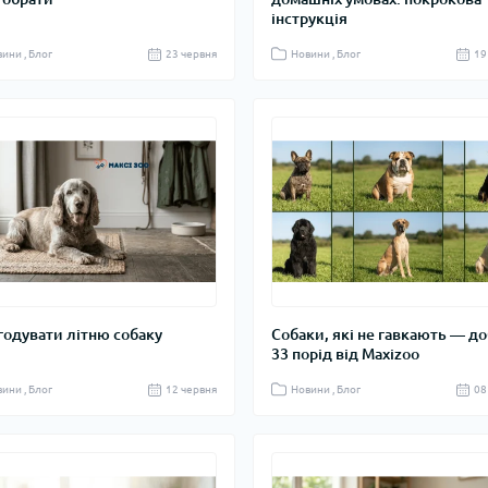
інструкція
ини , Блог
23 червня
Новини , Блог
19
годувати літню собаку
Собаки, які не гавкають — до
33 порід від Maxizoo
ини , Блог
12 червня
Новини , Блог
08