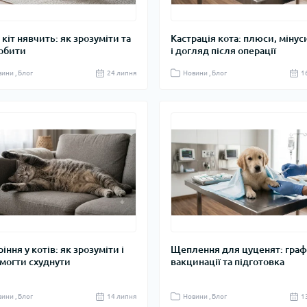
 кіт нявчить: як зрозуміти та
Кастрація кота: плюси, мінуси
обити
і догляд після операції
ини , Блог
24 липня
Новини , Блог
1
ння у котів: як зрозуміти і
Щеплення для цуценят: граф
могти схуднути
вакцинації та підготовка
ини , Блог
14 липня
Новини , Блог
1