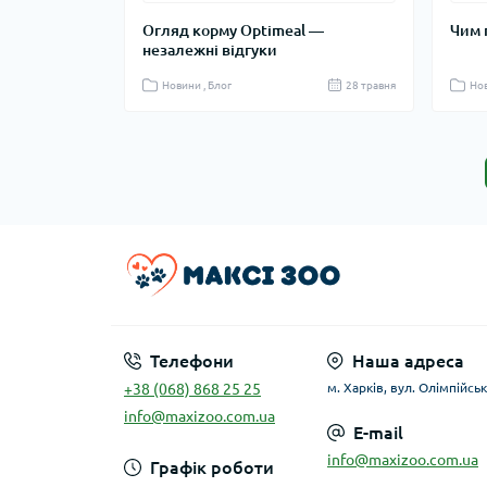
Огляд корму Optimeal —
Чим 
незалежні відгуки
Новини , Блог
28 травня
Нов
Телефони
Наша адреса
+38 (068) 868 25 25
м. Харків, вул. Олімпійськ
info@maxizoo.com.ua
E-mail
info@maxizoo.com.ua
Графік роботи