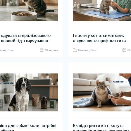
годувати стерилізованого
Глисти у котів: симптоми,
: повний гід з харчування
лікування та профілактика
ини , Блог
29 червня
Новини , Блог
26
міни для собак: коли потрібні
Як підстригти кігті коту в
к обрати
домашніх умовах: покрокова