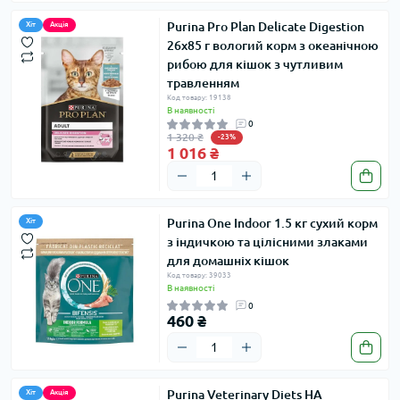
Purina Pro Plan Delicate Digestion
Хіт
Акція
26х85 г вологий корм з океанічною
рибою для кішок з чутливим
травленням
Код товару: 19138
В наявності
0
1 320 ₴
-23%
1 016 ₴
Purina One Indoor 1.5 кг сухий корм
Хіт
з індичкою та цілісними злаками
для домашніх кішок
Код товару: 39033
В наявності
0
460 ₴
Purina Veterinary Diets HA
Хіт
Акція