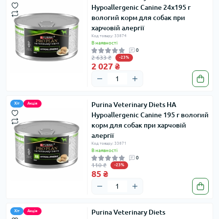
Hypoallergenic Canine 24x195 г
вологий корм для собак при
харчовій алергії
Код товару: 33874
В наявності
0
2 633 ₴
-23%
2 027 ₴
Purina Veterinary Diets HA
Хіт
Акція
Hypoallergenic Canine 195 г вологий
корм для собак при харчовій
алергії
Код товару: 33871
В наявності
0
110 ₴
-23%
85 ₴
Purina Veterinary Diets
Хіт
Акція