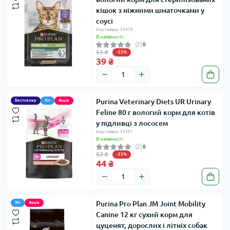
кішок з ніжними шматочками у
соусі
Код товару: 33418
В наявності
0
51 ₴
-23%
39 ₴
Purina Veterinary Diets UR Urinary
Бестселер
Хіт
Акція
Feline 80 г вологий корм для котів
у підливці з лососем
Код товару: 33391
В наявності
0
57 ₴
-23%
44 ₴
Purina Pro Plan JM Joint Mobility
Хіт
Акція
Canine 12 кг сухий корм для
цуценят, дорослих і літніх собак