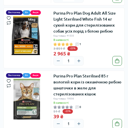
Purina Pro Plan Dog Adult All Size
Бестселер
Хіт
Акція
Light Sterilised White Fish 14 кг
сухий корм для стерилізованих
собак усіх порід з білою рибою
Код товару: 41535
В наявності
1
3 851 ₴
-23%
2 965 ₴
Purina Pro Plan Sterilised 85 г
Бестселер
Хіт
Акція
вологий корм із океанічною рибою
шматочки в желе для
стерилізованих кішок
Код товару: 19006
В наявності
0
51 ₴
-23%
39 ₴