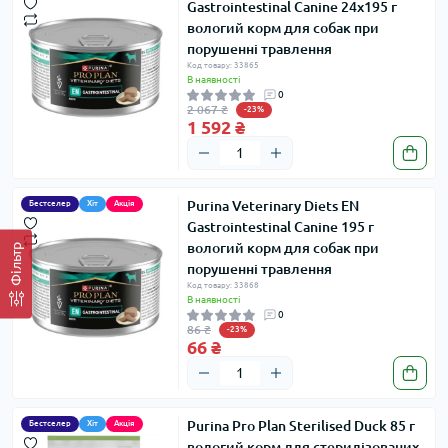
Gastrointestinal Canine 24х195 г
вологий корм для собак при
порушенні травлення
Код товару: 33865
В наявності
0
2 067 ₴
-23%
1 592 ₴
Purina Veterinary Diets EN
Бестселер
Хіт
Акція
Gastrointestinal Canine 195 г
вологий корм для собак при
Фільтр
порушенні травлення
Код товару: 33868
В наявності
0
86 ₴
-23%
66 ₴
Purina Pro Plan Sterilised Duck 85 г
Бестселер
Хіт
Акція
вологий корм для стерилізованих