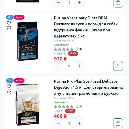
Purina Veterinary Diets DRM
Хіт
Акція
Dermatosis сухий корм для собак
підтримка функції шкіри при
дерматозах 3 кг
Код товару: 43253
В наявності
0
1 260 ₴
-23%
970 ₴
Purina Pro Plan Sterilised Delicate
Хіт
Акція
Digestion 1.5 кг для стерилізованих
з чутливим травленням з куркою
Код товару: 40057
В наявності
0
750 ₴
-35%
488 ₴