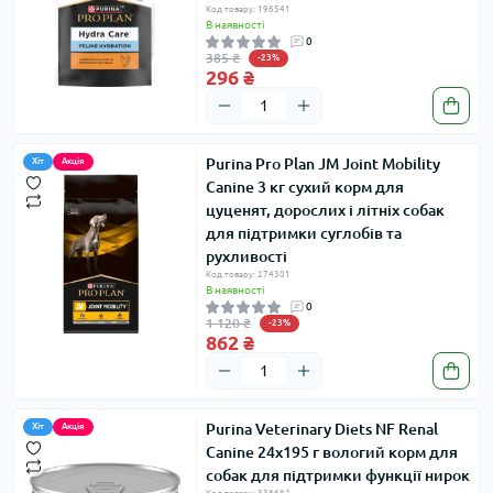
Код товару: 196541
В наявності
0
385 ₴
-23%
296 ₴
Purina Pro Plan JM Joint Mobility
Хіт
Акція
Canine 3 кг сухий корм для
цуценят, дорослих і літніх собак
для підтримки суглобів та
рухливості
Код товару: 274301
В наявності
0
1 120 ₴
-23%
862 ₴
Purina Veterinary Diets NF Renal
Хіт
Акція
Canine 24x195 г вологий корм для
собак для підтримки функції нирок