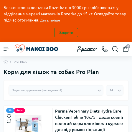
Безкоштовна доставка Rozetka від 3000 грн здійснюється у
відділення мережі магазинів Rozetka до 15 кг. Оглядайте товар
під час отримання.
Детальніше
Закрити
0
Клієнту
Pro Plan
Корм для кішок та собак Pro Plan
Purina Veterinary Diets Hydra Care
Хіт
Акція
Chicken Feline 10х75 г додатковий
вологий корм для кішок з куркою
для підтримки гідратації