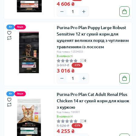
4 606 ₴
Purina Pro Plan Puppy Large Robust
Хіт
Акція
Sensitive 12 кг сухий корм для
цуценят великих порід з чутливим
травленням із лососем
Код товару: 12534033
В наявності
0
3 917 ₴
-23%
3 016 ₴
Purina Pro Plan Cat Adult Renal Plus
Хіт
Акція
Chicken 14 кг сухий корм для кішок
з куркою
Код товару: 184901
В наявності
0
5 526 ₴
-23%
4 255 ₴