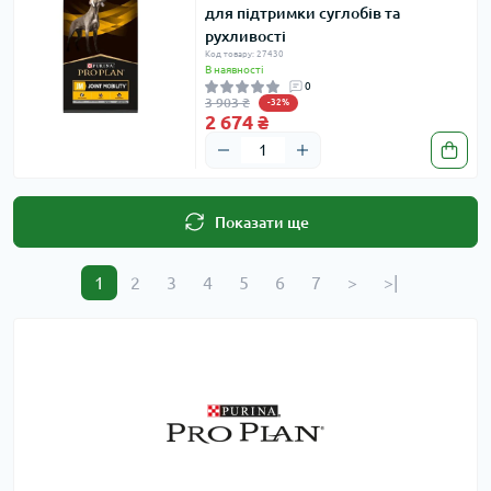
для підтримки суглобів та
рухливості
Код товару: 27430
В наявності
0
3 903 ₴
-32%
2 674 ₴
Показати ще
1
2
3
4
5
6
7
>
>|