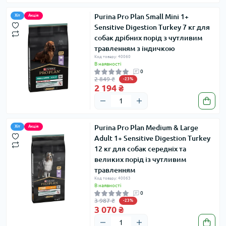
Purina Pro Plan Small Mini 1+
Хіт
Акція
Sensitive Digestion Turkey 7 кг для
собак дрібних порід з чутливим
травленням з індичкою
Код товару: 40060
В наявності
0
2 849 ₴
-23%
2 194 ₴
Purina Pro Plan Medium & Large
Хіт
Акція
Adult 1+ Sensitive Digestion Turkey
12 кг для собак середніх та
великих порід із чутливим
травленням
Код товару: 40063
В наявності
0
3 987 ₴
-23%
3 070 ₴