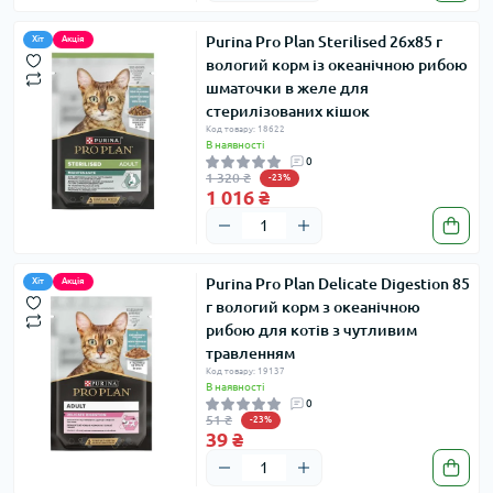
Purina Pro Plan Sterilised 26х85 г
Хіт
Акція
вологий корм із океанічною рибою
шматочки в желе для
стерилізованих кішок
Код товару: 18622
В наявності
0
1 320 ₴
-23%
1 016 ₴
Purina Pro Plan Delicate Digestion 85
Хіт
Акція
г вологий корм з океанічною
рибою для котів з чутливим
травленням
Код товару: 19137
В наявності
0
51 ₴
-23%
39 ₴