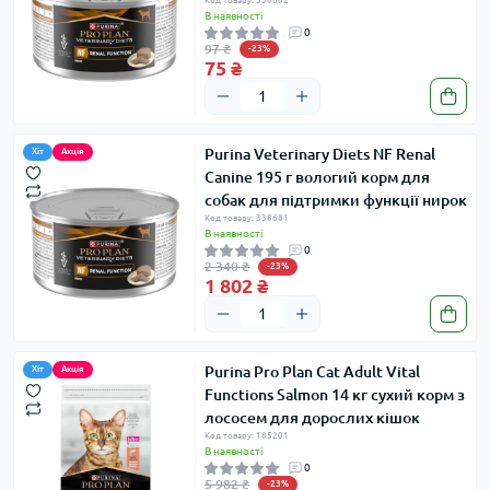
Код товару: 338682
В наявності
0
97 ₴
-23%
75 ₴
Purina Veterinary Diets NF Renal
Хіт
Акція
Canine 195 г вологий корм для
собак для підтримки функції нирок
Код товару: 338681
В наявності
0
2 340 ₴
-23%
1 802 ₴
Purina Pro Plan Cat Adult Vital
Хіт
Акція
Functions Salmon 14 кг сухий корм з
лососем для дорослих кішок
Код товару: 185201
В наявності
0
5 982 ₴
-23%