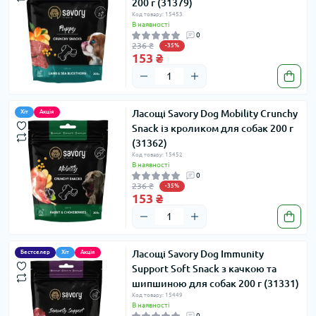
200 г (31379)
Код товару: 15453
В наявності
0
236 ₴
-35%
153 ₴
Ласощі Savory Dog Mobility Crunchy
Хіт
Акція
Snack із кроликом для собак 200 г
(31362)
Код товару: 15452
В наявності
0
236 ₴
-35%
153 ₴
Ласощі Savory Dog Immunity
Бестселер
Хіт
Акція
Support Soft Snack з качкою та
шипшиною для собак 200 г (31331)
Код товару: 15449
В наявності
0