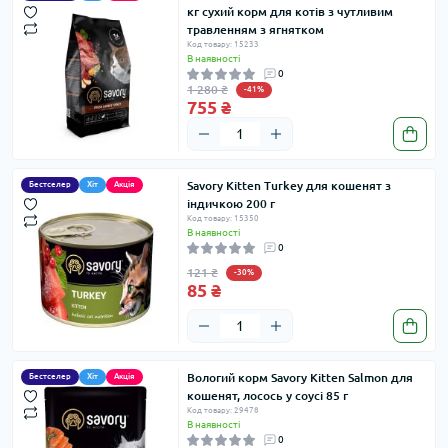
замовлення було доставлено швидко і в цілості.
кг сухий корм для котів з чутливим
травленням з ягнятком
Код товару: 15233
В наявності
0
1 280 ₴
-41%
755 ₴
Savory Kitten Turkey для кошенят з
Бестселер
Хіт
Акція
індичкою 200 г
Код товару: 15350
В наявності
0
121 ₴
-30%
85 ₴
Вологий корм Savory Kitten Salmon для
Бестселер
Хіт
Акція
кошенят, лосось у соусі 85 г
Код товару: 29478
В наявності
0