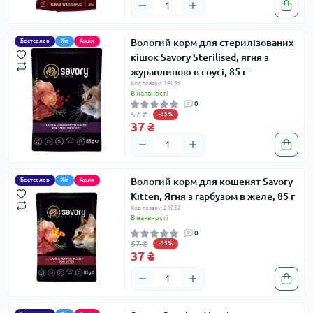
Вологий корм для стерилізованих
Бестселер
Хіт
Акція
кішок Savory Sterilised, ягня з
журавлиною в соусі, 85 г
Код товару: 24056
В наявності
0
57 ₴
-35%
37 ₴
Вологий корм для кошенят Savory
Бестселер
Хіт
Акція
Kitten, Ягня з гарбузом в желе, 85 г
Код товару: 24052
В наявності
0
57 ₴
-35%
37 ₴