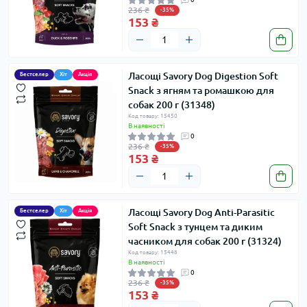
236 ₴
-35%
153 ₴
Ласощі Savory Dog Digestion Soft
Бестселер
Хіт
Акція
Snack з ягням та ромашкою для
собак 200 г (31348)
Код товару: 15450
В наявності
0
236 ₴
-35%
153 ₴
Ласощі Savory Dog Anti-Parasitic
Бестселер
Хіт
Акція
Soft Snack з тунцем та диким
часником для собак 200 г (31324)
Код товару: 15448
В наявності
0
236 ₴
-35%
153 ₴