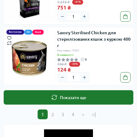
1 273 ₴
-41%
751 ₴
Savory Sterilised Chicken для
Бестселер
Хіт
Акція
стерилізованих кішок з куркою 400
г
Код товару: 15393
В наявності
0
190 ₴
-35%
124 ₴
Показати ще
1
2
3
4
>
>|