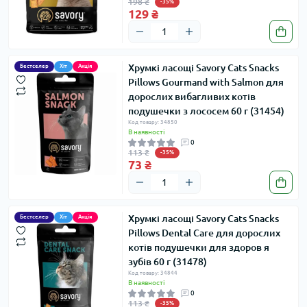
198 ₴
-35%
129 ₴
Хрумкі ласощі Savory Cats Snacks
Бестселер
Хіт
Акція
Pillows Gourmand with Salmon для
дорослих вибагливих котів
подушечки з лососем 60 г (31454)
Код товару: 34850
В наявності
0
113 ₴
-35%
73 ₴
Хрумкі ласощі Savory Cats Snacks
Бестселер
Хіт
Акція
Pillows Dental Care для дорослих
котів подушечки для здоров я
зубів 60 г (31478)
Код товару: 34844
В наявності
0
113 ₴
-35%