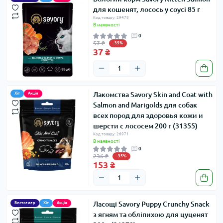
для кошенят, лосось у соусі 85 г
Код товару: 29478
В наявності
0
57 ₴
-35%
37 ₴
Лакомства Savory Skin and Coat with
Хіт
Акція
Salmon and Marigolds для собак
всех пород для здоровья кожи и
шерсти с лососем 200 г (31355)
Код товару: 26971
В наявності
0
236 ₴
-35%
153 ₴
Ласощі Savory Puppy Crunchy Snack
Бестселер
Хіт
Акція
з ягням та обліпихою для цуценят