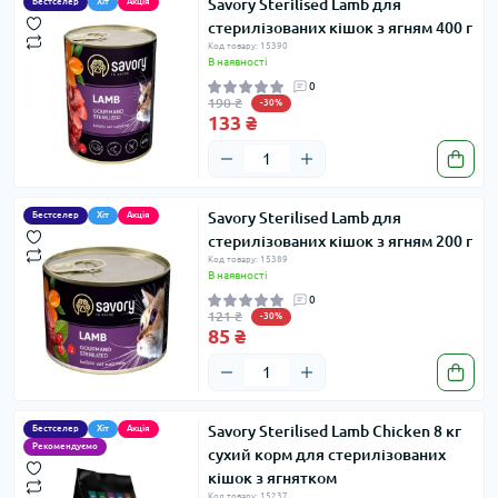
Savory Sterilised Lamb для
Бестселер
Хіт
Акція
стерилізованих кішок з ягням 400 г
Код товару: 15390
В наявності
0
190 ₴
-30%
133 ₴
Savory Sterilised Lamb для
Бестселер
Хіт
Акція
стерилізованих кішок з ягням 200 г
Код товару: 15389
В наявності
0
121 ₴
-30%
85 ₴
Savory Sterilised Lamb Chicken 8 кг
Бестселер
Хіт
Акція
Рекомендуємо
сухий корм для стерилізованих
кішок з ягнятком
Код товару: 15237