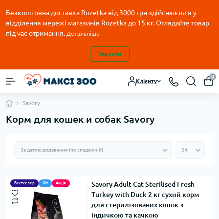
Безкоштовна доставка Rozetka від 3000 грн здійснюється у
відділення мережі магазинів Rozetka до 15 кг. Оглядайте товар
під час отримання.
Детальніше
Закрити
0
Клієнту
Savory
Корм для кошек и собак Savory
Savory Adult Cat Sterilised Fresh
Бестселер
Хіт
Акція
Turkey with Duck 2 кг сухий корм
для стерилізованих кішок з
індичкою та качкою