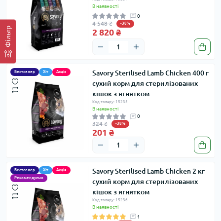
В наявності
0
4 548 ₴
-38%
Фільтр
2 820 ₴
Savory Sterilised Lamb Chicken 400 г
Бестселер
Хіт
Акція
сухий корм для стерилізованих
кішок з ягнятком
Код товару: 15235
В наявності
0
324 ₴
-38%
201 ₴
Savory Sterilised Lamb Chicken 2 кг
Бестселер
Хіт
Акція
Рекомендуємо
сухий корм для стерилізованих
кішок з ягнятком
Код товару: 15236
В наявності
1