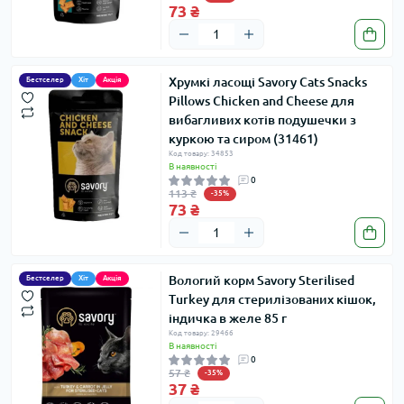
73 ₴
Хрумкі ласощі Savory Cats Snacks
Бестселер
Хіт
Акція
Pillows Chicken and Cheese для
вибагливих котів подушечки з
куркою та сиром (31461)
Код товару: 34853
В наявності
0
113 ₴
-35%
73 ₴
Вологий корм Savory Sterilised
Бестселер
Хіт
Акція
Turkey для стерилізованих кішок,
індичка в желе 85 г
Код товару: 29466
В наявності
0
57 ₴
-35%
37 ₴