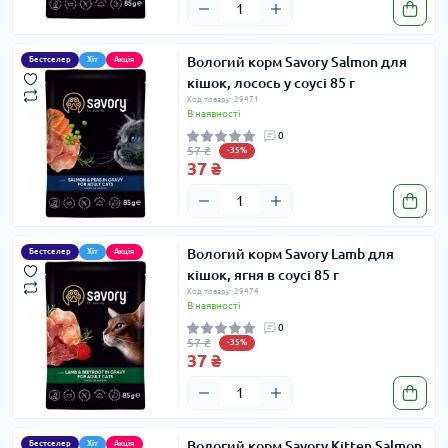
Вологий корм Savory Salmon для
Бестселер
Хіт
Акція
кішок, лосось у соусі 85 г
Код товару: 29471
В наявності
0
57 ₴
-35%
37 ₴
Вологий корм Savory Lamb для
Бестселер
Хіт
Акція
кішок, ягня в соусі 85 г
Код товару: 29474
В наявності
0
57 ₴
-35%
37 ₴
Вологий корм Savory Kitten Salmon
Бестселер
Хіт
Акція