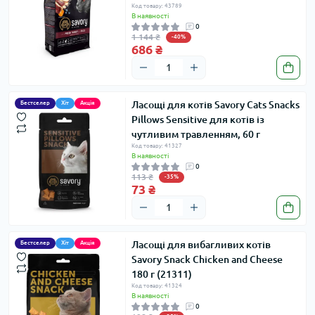
Код товару: 43789
В наявності
0
1 144 ₴
-40%
686 ₴
Ласощі для котів Savory Cats Snacks
Бестселер
Хіт
Акція
Pillows Sensitive для котів із
чутливим травленням, 60 г
Код товару: 41327
В наявності
0
113 ₴
-35%
73 ₴
Ласощі для вибагливих котів
Бестселер
Хіт
Акція
Savory Snack Chicken and Cheese
180 г (21311)
Код товару: 41324
В наявності
0