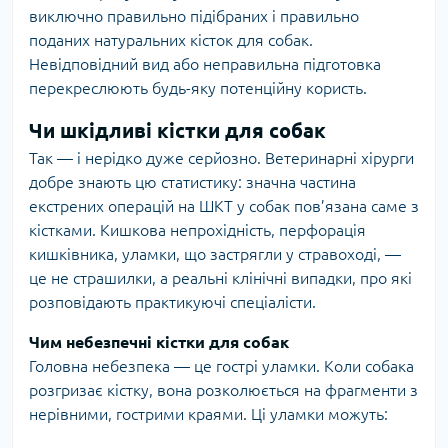
виключно правильно підібраних і правильно
поданих натуральних кісток для собак.
Невідповідний вид або неправильна підготовка
перекреслюють будь-яку потенційну користь.
Чи шкідливі кістки для собак
Так — і нерідко дуже серйозно. Ветеринарні хірурги
добре знають цю статистику: значна частина
екстрених операцій на ШКТ у собак пов’язана саме з
кістками. Кишкова непрохідність, перфорація
кишківника, уламки, що застрягли у стравоході, —
це не страшилки, а реальні клінічні випадки, про які
розповідають практикуючі спеціалісти.
Чим небезпечні кістки для собак
Головна небезпека — це гострі уламки. Коли собака
розгризає кістку, вона розколюється на фрагменти з
нерівними, гострими краями. Ці уламки можуть: