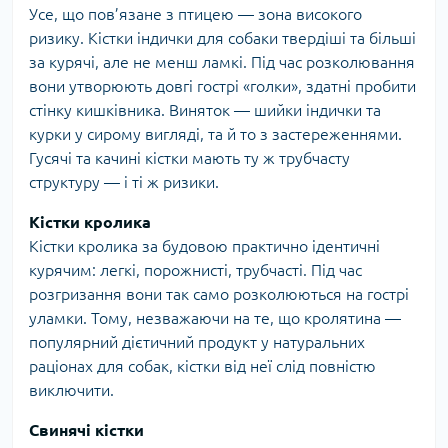
Усе, що пов’язане з птицею — зона високого
ризику. Кістки індички для собаки твердіші та більші
за курячі, але не менш ламкі. Під час розколювання
вони утворюють довгі гострі «голки», здатні пробити
стінку кишківника. Виняток — шийки індички та
курки у сирому вигляді, та й то з застереженнями.
Гусячі та качині кістки мають ту ж трубчасту
структуру — і ті ж ризики.
Кістки кролика
Кістки кролика за будовою практично ідентичні
курячим: легкі, порожнисті, трубчасті. Під час
розгризання вони так само розколюються на гострі
уламки. Тому, незважаючи на те, що кролятина —
популярний дієтичний продукт у натуральних
раціонах для собак, кістки від неї слід повністю
виключити.
Свинячі кістки