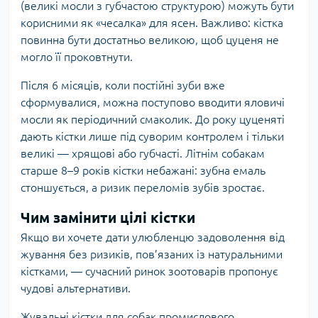
(великі мосли з губчастою структурою) можуть бути
корисними як «чесалка» для ясен. Важливо: кістка
повинна бути достатньо великою, щоб цуценя не
могло її проковтнути.
Після 6 місяців, коли постійні зуби вже
сформувалися, можна поступово вводити яловичі
мосли як періодичний смаколик. До року цуценяті
дають кістки лише під суворим контролем і тільки
великі — хрящові або губчасті. Літнім собакам
старше 8–9 років кістки небажані: зубна емаль
стоншується, а ризик переломів зубів зростає.
Чим замінити цілі кістки
Якщо ви хочете дати улюбленцю задоволення від
жування без ризиків, пов’язаних із натуральними
кістками, — сучасний ринок зоотоварів пропонує
чудові альтернативи.
Жувальні кістки для собак промислового