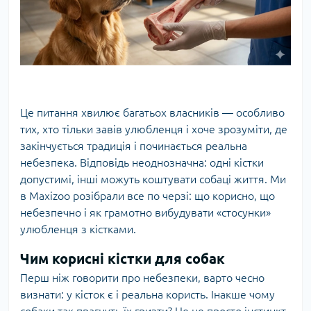
Це питання хвилює багатьох власників — особливо
тих, хто тільки завів улюбленця і хоче зрозуміти, де
закінчується традиція і починається реальна
небезпека. Відповідь неоднозначна: одні кістки
допустимі, інші можуть коштувати собаці життя. Ми
в Maxizoo розібрали все по черзі: що корисно, що
небезпечно і як грамотно вибудувати «стосунки»
улюбленця з кістками.
Чим корисні кістки для собак
Перш ніж говорити про небезпеки, варто чесно
визнати: у кісток є і реальна користь. Інакше чому
собаки так прагнуть їх гризти? Це не просто інстинкт