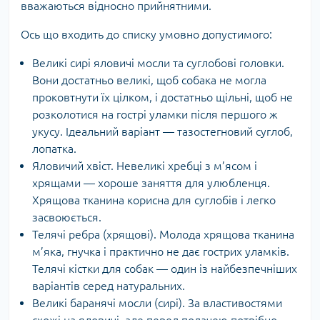
вважаються відносно прийнятними.
Ось що входить до списку умовно допустимого:
Великі сирі яловичі мосли та суглобові головки.
Вони достатньо великі, щоб собака не могла
проковтнути їх цілком, і достатньо щільні, щоб не
розколотися на гострі уламки після першого ж
укусу. Ідеальний варіант — тазостегновий суглоб,
лопатка.
Яловичий хвіст. Невеликі хребці з м’ясом і
хрящами — хороше заняття для улюбленця.
Хрящова тканина корисна для суглобів і легко
засвоюється.
Телячі ребра (хрящові). Молода хрящова тканина
м’яка, гнучка і практично не дає гострих уламків.
Телячі кістки для собак — один із найбезпечніших
варіантів серед натуральних.
Великі баранячі мосли (сирі). За властивостями
схожі на яловичі, але перед подачею потрібно