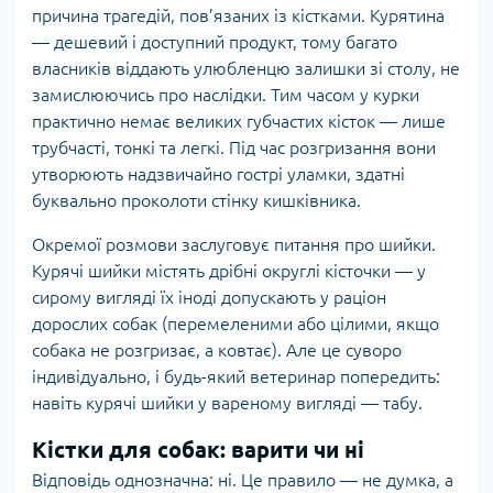
причина трагедій, пов’язаних із кістками. Курятина
— дешевий і доступний продукт, тому багато
власників віддають улюбленцю залишки зі столу, не
замислюючись про наслідки. Тим часом у курки
практично немає великих губчастих кісток — лише
трубчасті, тонкі та легкі. Під час розгризання вони
утворюють надзвичайно гострі уламки, здатні
буквально проколоти стінку кишківника.
Окремої розмови заслуговує питання про шийки.
Курячі шийки містять дрібні округлі кісточки — у
сирому вигляді їх іноді допускають у раціон
дорослих собак (перемеленими або цілими, якщо
собака не розгризає, а ковтає). Але це суворо
індивідуально, і будь-який ветеринар попередить:
навіть курячі шийки у вареному вигляді — табу.
Кістки для собак: варити чи ні
Відповідь однозначна: ні. Це правило — не думка, а