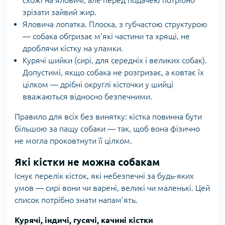
зрізати зайвий жир.
Яловича лопатка. Плоска, з губчастою структурою
— собака обгризає м’які частини та хрящі, не
дроблячи кістку на уламки.
Курячі шийки (сирі, для середніх і великих собак).
Допустимі, якщо собака не розгризає, а ковтає їх
цілком — дрібні округлі кісточки у шийці
вважаються відносно безпечними.
Правило для всіх без винятку: кістка повинна бути
більшою за пащу собаки — так, щоб вона фізично
не могла проковтнути її цілком.
Які кістки не можна собакам
Існує перелік кісток, які небезпечні за будь-яких
умов — сирі вони чи варені, великі чи маленькі. Цей
список потрібно знати напам’ять.
Курячі, індичі, гусячі, качині кістки