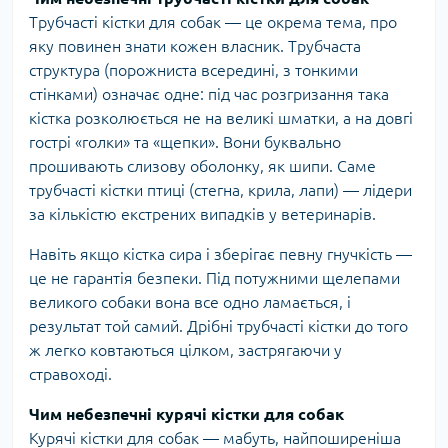
Трубчасті кістки для собак — це окрема тема, про
яку повинен знати кожен власник. Трубчаста
структура (порожниста всередині, з тонкими
стінками) означає одне: під час розгризання така
кістка розколюється не на великі шматки, а на довгі
гострі «голки» та «щепки». Вони буквально
прошивають слизову оболонку, як шипи. Саме
трубчасті кістки птиці (стегна, крила, лапи) — лідери
за кількістю екстрених випадків у ветеринарів.
Навіть якщо кістка сира і зберігає певну гнучкість —
це не гарантія безпеки. Під потужними щелепами
великого собаки вона все одно ламається, і
результат той самий. Дрібні трубчасті кістки до того
ж легко ковтаються цілком, застрягаючи у
стравоході.
Чим небезпечні курячі кістки для собак
Курячі кістки для собак — мабуть, найпоширеніша