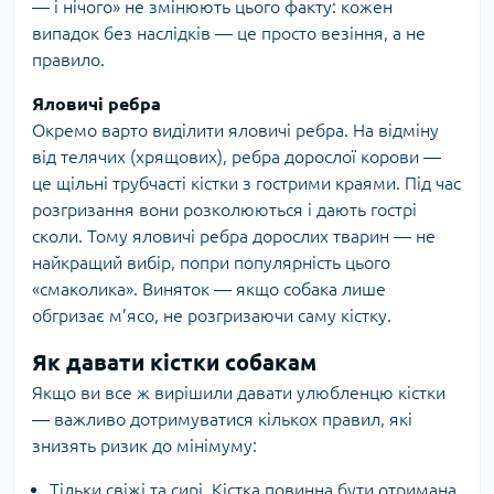
— і нічого» не змінюють цього факту: кожен
випадок без наслідків — це просто везіння, а не
правило.
Яловичі ребра
Окремо варто виділити яловичі ребра. На відміну
від телячих (хрящових), ребра дорослої корови —
це щільні трубчасті кістки з гострими краями. Під час
розгризання вони розколюються і дають гострі
сколи. Тому яловичі ребра дорослих тварин — не
найкращий вибір, попри популярність цього
«смаколика». Виняток — якщо собака лише
обгризає м’ясо, не розгризаючи саму кістку.
Як давати кістки собакам
Якщо ви все ж вирішили давати улюбленцю кістки
— важливо дотримуватися кількох правил, які
знизять ризик до мінімуму:
Тільки свіжі та сирі. Кістка повинна бути отримана