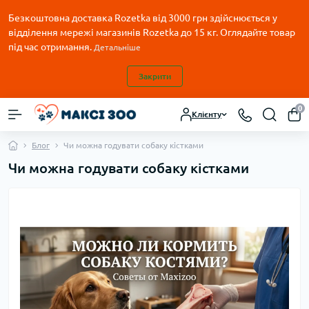
Безкоштовна доставка Rozetka від 3000 грн здійснюється у
відділення мережі магазинів Rozetka до 15 кг. Оглядайте товар
під час отримання.
Детальніше
Закрити
0
Клієнту
Блог
Чи можна годувати собаку кістками
Чи можна годувати собаку кістками