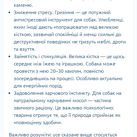
каменю.
Зниження стресу. Гризіння — це потужний
антистресовий інструмент для собак. Улюбленці,
яким іноді дають «попрацювати» над великою
кісткою, зазвичай спокійніші й менш схильні до
деструктивної поведінки: не гризуть меблі, дроти
та взуття.
Зайнятість і стимуляція. Велика кістка — це щось
середнє між їжею та іграшкою. Собака може
провести з нею 20–30 хвилин, повністю
зосередившись на процесі. Особливо актуально
для енергійних порід.
Задоволення харчового інстинкту. Для собак на
натуральному харчуванні мосол — частина
звичного раціону. Це важливо психологічно:
тварина отримує те, що її природа сприймає як
«повноцінну здобич».
Важливо розуміти: усе сказане вище стосується