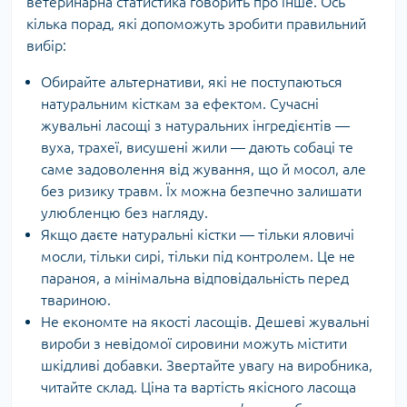
ветеринарна статистика говорить про інше. Ось
кілька порад, які допоможуть зробити правильний
вибір:
Обирайте альтернативи, які не поступаються
натуральним кісткам за ефектом. Сучасні
жувальні ласощі з натуральних інгредієнтів —
вуха, трахеї, висушені жили — дають собаці те
саме задоволення від жування, що й мосол, але
без ризику травм. Їх можна безпечно залишати
улюбленцю без нагляду.
Якщо даєте натуральні кістки — тільки яловичі
мосли, тільки сирі, тільки під контролем. Це не
параноя, а мінімальна відповідальність перед
твариною.
Не економте на якості ласощів. Дешеві жувальні
вироби з невідомої сировини можуть містити
шкідливі добавки. Звертайте увагу на виробника,
читайте склад. Ціна та вартість якісного ласоща