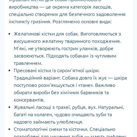
виробництва — це окрема категорія ласощів,
спеціально створених для безпечного задоволення
інстинкту гризіння. Розглянемо основні види:
Желатинові кістки для собак. Виготовляються з
висушеного желатину тваринного походження.
М’які, не утворюють гострих уламків, добре
засвоюються. Підходять собакам із чутливим
травленням.
Пресовані кістки із сиром’ятної шкіри.
Традиційний варіант. Собака довго їх жує — шкіра
поступово розм’якшується і «тане». Важливо
обирати вироби без хімічних барвників та
консервантів.
Жувальні ласощі з трахеї, рубця, вух. Натуральні,
багаті на колаген, чудово очищають зуби та
надовго займають улюбленця.
Стоматологічні снеки та кісточки. Спеціально
розроблені для чищення зубів — мають рифлену