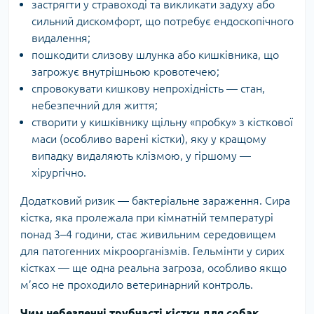
застрягти у стравоході та викликати задуху або
сильний дискомфорт, що потребує ендоскопічного
видалення;
пошкодити слизову шлунка або кишківника, що
загрожує внутрішньою кровотечею;
спровокувати кишкову непрохідність — стан,
небезпечний для життя;
створити у кишківнику щільну «пробку» з кісткової
маси (особливо варені кістки), яку у кращому
випадку видаляють клізмою, у гіршому —
хірургічно.
Додатковий ризик — бактеріальне зараження. Сира
кістка, яка пролежала при кімнатній температурі
понад 3–4 години, стає живильним середовищем
для патогенних мікроорганізмів. Гельмінти у сирих
кістках — ще одна реальна загроза, особливо якщо
м’ясо не проходило ветеринарний контроль.
Чим небезпечні трубчасті кістки для собак