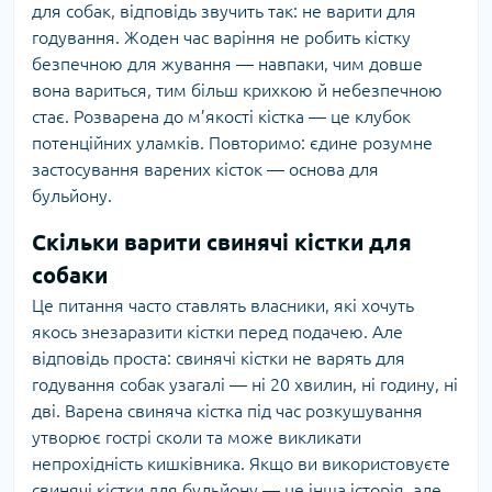
для собак, відповідь звучить так: не варити для
годування. Жоден час варіння не робить кістку
безпечною для жування — навпаки, чим довше
вона вариться, тим більш крихкою й небезпечною
стає. Розварена до м’якості кістка — це клубок
потенційних уламків. Повторимо: єдине розумне
застосування варених кісток — основа для
бульйону.
Скільки варити свинячі кістки для
собаки
Це питання часто ставлять власники, які хочуть
якось знезаразити кістки перед подачею. Але
відповідь проста: свинячі кістки не варять для
годування собак узагалі — ні 20 хвилин, ні годину, ні
дві. Варена свиняча кістка під час розкушування
утворює гострі сколи та може викликати
непрохідність кишківника. Якщо ви використовуєте
свинячі кістки для бульйону — це інша історія, але