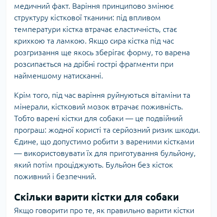
медичний факт. Варіння принципово змінює
структуру кісткової тканини: під впливом
температури кістка втрачає еластичність, стає
крихкою та ламкою. Якщо сира кістка під час
розгризання ще якось зберігає форму, то варена
розсипається на дрібні гострі фрагменти при
найменшому натисканні.
Крім того, під час варіння руйнуються вітаміни та
мінерали, кістковий мозок втрачає поживність.
Тобто варені кістки для собаки — це подвійний
програш: жодної користі та серйозний ризик шкоди.
Єдине, що допустимо робити з вареними кістками
— використовувати їх для приготування бульйону,
який потім проціджують. Бульйон без кісток
поживний і безпечний.
Скільки варити кістки для собаки
Якщо говорити про те, як правильно варити кістки