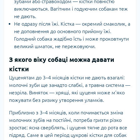
зубами або стравоходом — кістки повністю
виключаються. Вагітним і годуючим собакам теж
не дають.
Не одразу після їжі. Кістка — окремий смаколик, а
не доповнення до основного прийому їжі.
Голодний собака жадібно їсть і може проковтнути
великий шматок, не пережовуючи.
З якого віку собаці можна давати
кістки
Цуценятам до 3–4 місяців кістки не дають взагалі:
молочні зуби ще занадто слабкі, а травна система —
незріла. Виняток — хрящі, які цуценя може м’яко
пожувати без ризику утворення уламків.
Приблизно з 3–4 місяців, коли починається зміна
молочних зубів на постійні, потреба гризти різко
зростає: ясна сверблять, і цуценя тягне до рота все
підряд. Саме в цей період цукрові кістки для собак