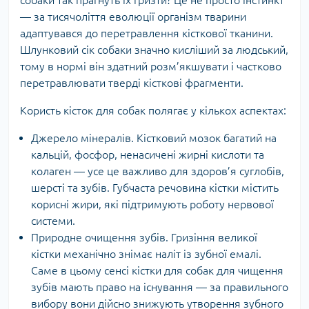
— за тисячоліття еволюції організм тварини
адаптувався до перетравлення кісткової тканини.
Шлунковий сік собаки значно кисліший за людський,
тому в нормі він здатний розм’якшувати і частково
перетравлювати тверді кісткові фрагменти.
Користь кісток для собак полягає у кількох аспектах:
Джерело мінералів. Кістковий мозок багатий на
кальцій, фосфор, ненасичені жирні кислоти та
колаген — усе це важливо для здоров’я суглобів,
шерсті та зубів. Губчаста речовина кістки містить
корисні жири, які підтримують роботу нервової
системи.
Природне очищення зубів. Гризіння великої
кістки механічно знімає наліт із зубної емалі.
Саме в цьому сенсі кістки для собак для чищення
зубів мають право на існування — за правильного
вибору вони дійсно знижують утворення зубного