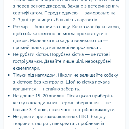
з перевіреного джерела, бажано з ветеринарним
сертифікатом. Перед подачею — заморозьте на
2–3 дні: це знищить більшість паразитів.
Розмір — більший за пащу. Кістка має бути такою,
щоб собака фізично не могла проковтнути її
цілком. Маленька кістка для великого пса —
прямий шлях до кишкової непрохідності.
Не рубати кістки. Порубана кістка — це готові
гострі уламки. Давайте лише цілі, нерозрубані
екземпляри.
Тільки під наглядом. Ніколи не залишайте собаку
з кісткою без контролю. Щойно кістка почала
кришитися — негайно заберіть.
Не довше 15–20 хвилин. Після цього приберіть
кістку в холодильник. Термін зберігання — не
більше 3–4 днів, після чого її потрібно викинути.
Не давати при захворюваннях ШКТ. Якщо у
тварини є гастрит, панкреатит, проблеми із