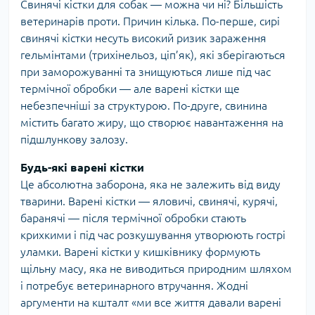
Свинячі кістки для собак — можна чи ні? Більшість
ветеринарів проти. Причин кілька. По-перше, сирі
свинячі кістки несуть високий ризик зараження
гельмінтами (трихінельоз, ціп’як), які зберігаються
при заморожуванні та знищуються лише під час
термічної обробки — але варені кістки ще
небезпечніші за структурою. По-друге, свинина
містить багато жиру, що створює навантаження на
підшлункову залозу.
Будь-які варені кістки
Це абсолютна заборона, яка не залежить від виду
тварини. Варені кістки — яловичі, свинячі, курячі,
баранячі — після термічної обробки стають
крихкими і під час розкушування утворюють гострі
уламки. Варені кістки у кишківнику формують
щільну масу, яка не виводиться природним шляхом
і потребує ветеринарного втручання. Жодні
аргументи на кшталт «ми все життя давали варені