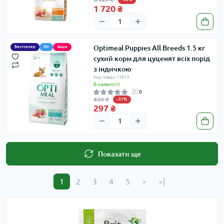
1 720 ₴
Optimeal Puppies All Breeds 1.5 кг
Бестселер
Хіт
Акція
сухий корм для цуценят всіх порід
з індичкою
Код товару: 15815
В наявності
0
430 ₴
-31%
297 ₴
Показати ще
1
2
3
4
5
>
>|