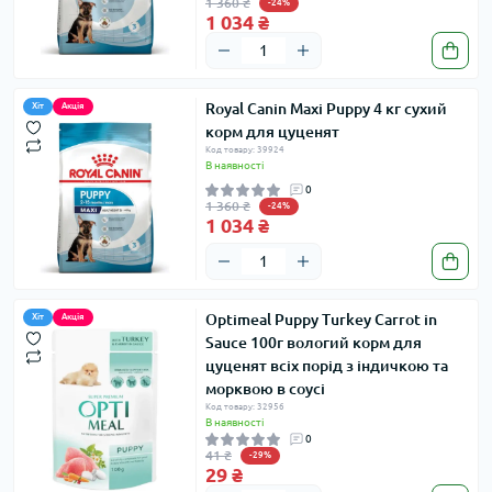
1 360 ₴
-24%
1 034 ₴
Royal Сanin Maxi Puppy 4 кг сухий
Хіт
Акція
корм для цуценят
Код товару: 39924
В наявності
0
1 360 ₴
-24%
1 034 ₴
Optimeal Puppy Turkey Carrot in
Хіт
Акція
Sauce 100г вологий корм для
цуценят всіх порід з індичкою та
морквою в соусі
Код товару: 32956
В наявності
0
41 ₴
-29%
29 ₴