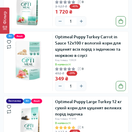
0
3 127 ₴
-45%
1 720 ₴
Фільтр
Optimeal Puppy Turkey Carrot in
Хіт
Акція
Sauce 12х100 г вологий корм для
цуценят всіх порід з індичкою та
морквою в соусі
Код товару: 15929
В наявності
0
492 ₴
-29%
349 ₴
Optimeal Puppy Large Turkey 12 кг
Бестселер
Хіт
Акція
сухий корм для цуценят великих
порід індичка
Код товару: 41648
В наявності
1
3 127 ₴
-45%