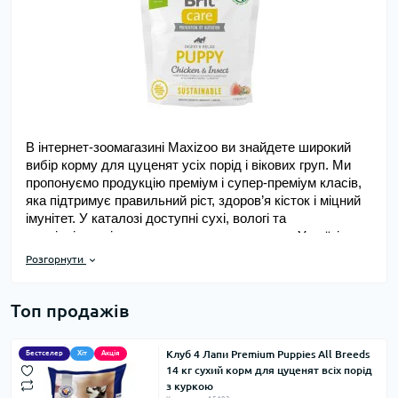
В інтернет‑зоомагазині Maxizoo ви знайдете широкий 
вибір корму для цуценят усіх порід і вікових груп. Ми 
пропонуємо продукцію преміум і супер‑преміум класів, 
яка підтримує правильний ріст, здоров’я кісток і міцний 
імунітет. У каталозі доступні сухі, вологі та 
спеціалізовані корми, а швидка доставка по Україні 
дозволяє купувати все необхідне онлайн, без зайвих 
Розгорнути
клопотів.
Топ продажів
Асортимент кормів для цуценят в 
інтернет‑магазині Maxizoo
Клуб 4 Лапи Premium Puppies All Breeds
Бестселер
Хіт
Акція
14 кг сухий корм для цуценят всіх порід
Правильне харчування у перші місяці життя цуценяти 
з куркою