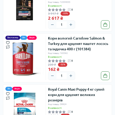
Код товару: 12534033
В наявності
0
3 917 ₴
-33%
2 617 ₴
Корм вологий Carnilove Salmon &
Бестселер
Хіт
Акція
Turkey для цуценят паштет лосось
та індичка 400 г (101384)
Код товару: 163362
В наявності
0
239 ₴
-32%
162 ₴
Royal Canin Maxi Puppy 4 кг сухий
Хіт
Акція
корм для цуценят великих
розмірів
Код товару: 39924
В наявності
0