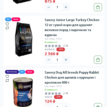
875 ₴
Savory Junior Large Turkey Chicken
Хіт
Акція
12 кг сухий корм для цуценят
великих порід з індичкою та
куркою
Код товару: 15224
В наявності
0
4 276 ₴
-40%
2 566 ₴
Savory Dog All breeds Puppy Rabbit
Бестселер
Хіт
Акція
Chicken для щенків з курицею і
кроликом 400 г
Код товару: 15316
В наявності
0
190 ₴
-35%
124 ₴