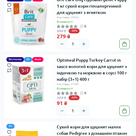
1 кг сухий корм гіпоалергенний
для цуценят з ягнятком
Код товару: 20422
В наявності
0
399 ₴
-30%
279 ₴
Optimeal Puppy Turkey Carrot in
Бестселер
Хіт
Акція
sauce вологий корм для цуценят з
індичкою та морквою в соусі 100 г
набір (3+1) 400 г
Код товару: 27288
В наявності
0
123 ₴
-26%
91 ₴
Сухий корм для цуценят малих
Хіт
собак Pedigree з домашнім птахом