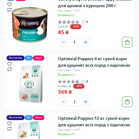
для щенків з курицею 200 г
Код товару: 15347
В наявності
0
121 ₴
-30%
85 ₴
Optimeal Puppies 4 кг сухий корм
Бестселер
Хіт
Акція
для цуценят всіх порід з індичкою
Код товару: 15606
В наявності
0
1 095 ₴
-48%
569 ₴
Optimeal Puppies 12 кг сухий корм
Бестселер
Хіт
Акція
для цуценят всіх порід з індичкою
Код товару: 15647
В наявності