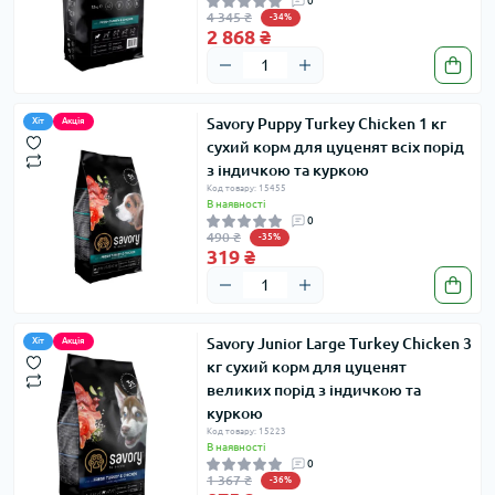
0
4 345 ₴
-34%
2 868 ₴
Savory Puppy Turkey Chicken 1 кг
Хіт
Акція
сухий корм для цуценят всіх порід
з індичкою та куркою
Код товару: 15455
В наявності
0
490 ₴
-35%
319 ₴
Savory Junior Large Turkey Chicken 3
Хіт
Акція
кг сухий корм для цуценят
великих порід з індичкою та
куркою
Код товару: 15223
В наявності
0
1 367 ₴
-36%