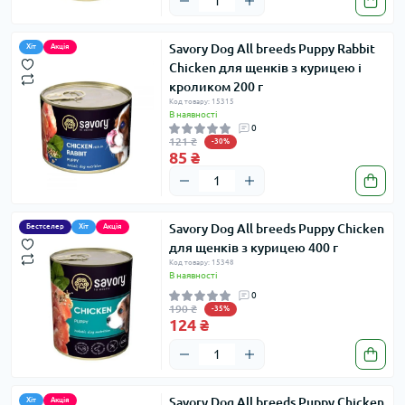
Savory Dog All breeds Puppy Rabbit
Хіт
Акція
Chicken для щенків з курицею і
кроликом 200 г
Код товару: 15315
В наявності
0
121 ₴
-30%
85 ₴
Savory Dog All breeds Puppy Chicken
Бестселер
Хіт
Акція
для щенків з курицею 400 г
Код товару: 15348
В наявності
0
190 ₴
-35%
124 ₴
Savory Dog All breeds Puppy Chicken
Хіт
Акція