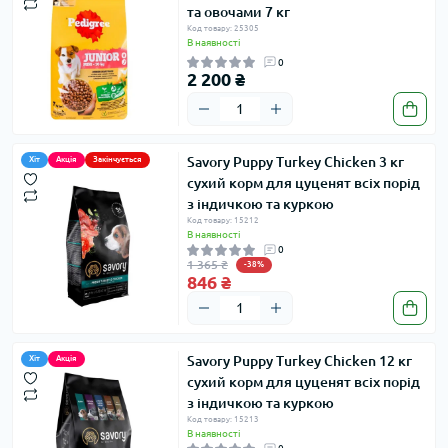
та овочами 7 кг
Код товару: 25305
В наявності
0
2 200 ₴
Savory Puppy Turkey Chicken 3 кг
Хіт
Акція
Закінчується
сухий корм для цуценят всіх порід
з індичкою та куркою
Код товару: 15212
В наявності
0
1 365 ₴
-38%
846 ₴
Savory Puppy Turkey Chicken 12 кг
Хіт
Акція
сухий корм для цуценят всіх порід
з індичкою та куркою
Код товару: 15213
В наявності