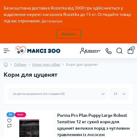
Безкоштовна доставка Rozetka від 3000 грн здійснюється у
відділення мережі магазинів Rozetka до 15 кг. Оглядайте товар
під час отримання.
Детальніше
Закрити
0
Клієнту
Собаки
Корм для собак
Корм для цуценят
Корм для цуценят
Purina Pro Plan Puppy Large Robust
Хіт
Акція
Sensitive 12 кг сухий корм для
цуценят великих порід з чутливим
травленням із лососем