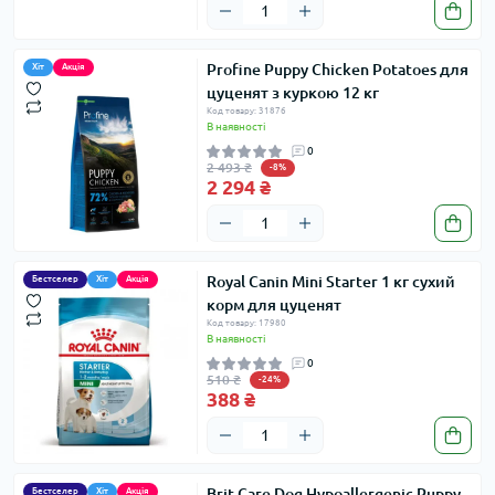
Profine Puppy Chicken Potatoes для
Хіт
Акція
цуценят з куркою 12 кг
Код товару: 31876
В наявності
0
2 493 ₴
-8%
2 294 ₴
Royal Сanin Mini Starter 1 кг сухий
Бестселер
Хіт
Акція
корм для цуценят
Код товару: 17980
В наявності
0
510 ₴
-24%
388 ₴
Brit Care Dog Hypoallergenic Puppy
Бестселер
Хіт
Акція