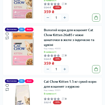
В наявності
0
554 ₴
-35%
359 ₴
Вологий корм для кошенят Cat
Бестселер
Хіт
Акція
Chow Kitten 26х85 г ніжні
шматочки в желе з індичкою та
цукіні
Код товару: 40050
В наявності
0
554 ₴
-35%
359 ₴
Cat Chow Kitten 1.5 кг сухий корм
Бестселер
Хіт
Акція
для кошенят з куркою
Код товару: 33551
В наявності
0
332 ₴
-35%