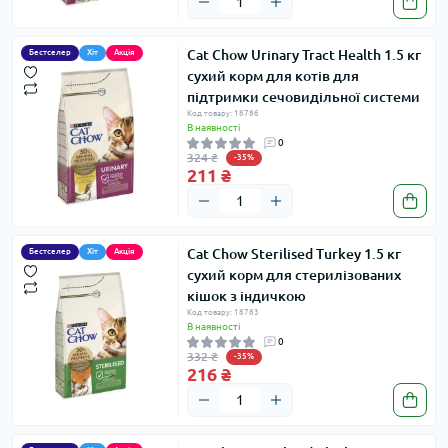
Cat Chow Urinary Tract Health 1.5 кг
Бестселер
Хіт
Акція
сухий корм для котів для
підтримки сечовидільної системи
Код товару: 18786
В наявності
0
324 ₴
-35%
211 ₴
Cat Chow Sterilised Turkey 1.5 кг
Бестселер
Хіт
Акція
сухий корм для стерилізованих
кішок з індичкою
Код товару: 18783
В наявності
0
332 ₴
-35%
216 ₴