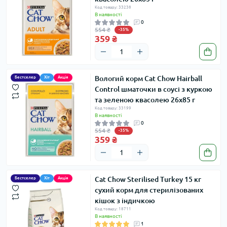
Код товару: 33238
В наявності
0
554 ₴
-35%
359 ₴
Вологий корм Cat Chow Hairball
Бестселер
Хіт
Акція
Control шматочки в соусі з куркою
та зеленою квасолею 26х85 г
Код товару: 33199
В наявності
0
554 ₴
-35%
359 ₴
Cat Chow Sterilised Turkey 15 кг
Бестселер
Хіт
Акція
сухий корм для стерилізованих
кішок з індичкою
Код товару: 18711
В наявності
1