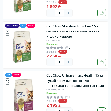
2 933 ₴
-36%
1 892 ₴
Cat Chow Sterilised Chicken 15 кг
Бестселер
Хіт
Акція
сухий корм для стерилізованих
кішок з куркою
Код товару: 18710
В наявності
0
2 933 ₴
-23%
2 258 ₴
Cat Chow Urinary Tract Health 15 кг
Хіт
Акція
сухий корм для котів для
підтримки сечовидільної системи
Код товару: 18751
В наявності
0
2 851 ₴
-23%
2 195 ₴