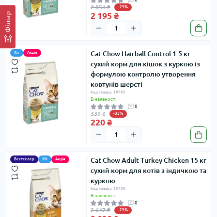
2 851 ₴
-23%
2 195 ₴
Фільтр
Cat Chow Hairball Control 1.5 кг
Хіт
Акція
сухий корм для кішок з куркою із
формулою контролю утворення
ковтунів шерсті
Код товару: 18785
В наявності
0
339 ₴
-35%
220 ₴
Cat Chow Adult Turkey Chicken 15 кг
Бестселер
Хіт
Акція
сухий корм для котів з індичкою та
куркою
Код товару: 18708
В наявності
0
2 647 ₴
-23%