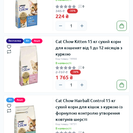
0
345 ₴
-35%
224 ₴
Cat Chow Kitten 15 кг сухий корм
Бестселер
Хіт
Акція
для кошенят від 1 до 12 місяців з
куркою
Код товару: 18966
В наявності
0
2 737 ₴
-36%
1 765 ₴
Cat Chow Hairball Control 15 кг
Хіт
Акція
сухий корм для кішок з куркою із
формулою контролю утворення
ковтунів шерсті
Код товару: 18731
В наявності
0