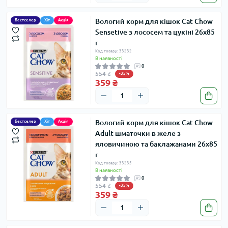
Вологий корм для кішок Cat Chow
Бестселер
Хіт
Акція
Sensetive з лососем та цукіні 26х85
г
Код товару: 33232
В наявності
0
554 ₴
-35%
359 ₴
Вологий корм для кішок Cat Chow
Бестселер
Хіт
Акція
Adult шматочки в желе з
яловичиною та баклажанами 26х85
г
Код товару: 33235
В наявності
0
554 ₴
-35%
359 ₴