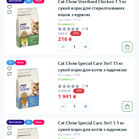
Cat Chow Sterilised Chicken 1.5 кг
Бестселер
Хіт
Акція
сухий корм для стерилізованих
кішок з куркою
Код товару: 18752
В наявності
0
332 ₴
-35%
216 ₴
Cat Chow Special Care 3in1 15 кг
Хіт
Акція
сухий корм для котів з індичкою
Код товару: 18709
В наявності
0
3 009 ₴
-36%
1 941 ₴
Cat Chow Special Care 3in1 1.5 кг
Бестселер
Хіт
Акція
сухий корм для котів з індичкою
Код товару: 18784
В наявності