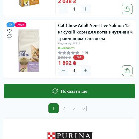
2 038 ₴
Cat Chow Adult Sensitive Salmon 15
Хіт
Акція
кг сухий корм для котів з чутливим
травленням з лососем
Код товару: 18928
В наявності
0
2 933 ₴
-36%
1 892 ₴
Показати ще
1
2
>
>|