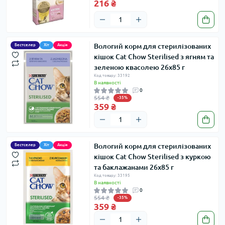
216 ₴
Вологий корм для стерилізованих
Бестселер
Хіт
Акція
кішок Cat Chow Sterilised з ягням та
зеленою квасолею 26х85 г
Код товару: 33192
В наявності
0
554 ₴
-35%
359 ₴
Вологий корм для стерилізованих
Бестселер
Хіт
Акція
кішок Cat Chow Sterilised з куркою
та баклажанами 26х85 г
Код товару: 33195
В наявності
0
554 ₴
-35%
359 ₴