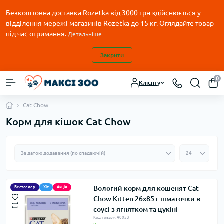
Безкоштовна доставка Rozetka від 3000 грн здійснюється у
відділення мережі магазинів Rozetka до 15 кг. Оглядайте товар
під час отримання.
Детальніше
Закрити
0
Клієнту
Cat Chow
Корм для кішок Cat Chow
Вологий корм для кошенят Cat
Бестселер
Хіт
Акція
Chow Kitten 26х85 г шматочки в
соусі з ягнятком та цукіні
Код товару: 40053