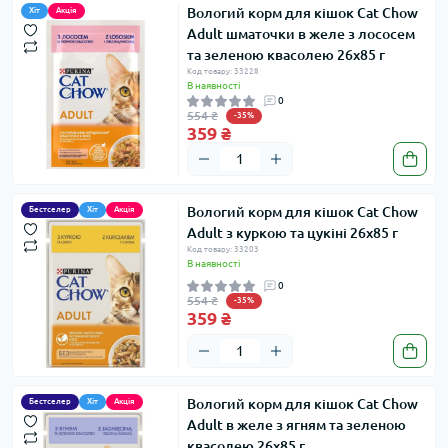
Вологий корм для кішок Cat Chow
Хіт
Акція
Adult шматочки в желе з лососем
та зеленою квасолею 26х85 г
Код товару: 33228
В наявності
0
554 ₴
-35%
359 ₴
Вологий корм для кішок Cat Chow
Бестселер
Хіт
Акція
Adult з куркою та цукіні 26х85 г
Код товару: 33203
В наявності
0
554 ₴
-35%
359 ₴
Вологий корм для кішок Cat Chow
Бестселер
Хіт
Акція
Adult в желе з ягням та зеленою
квасолею 26х85 г