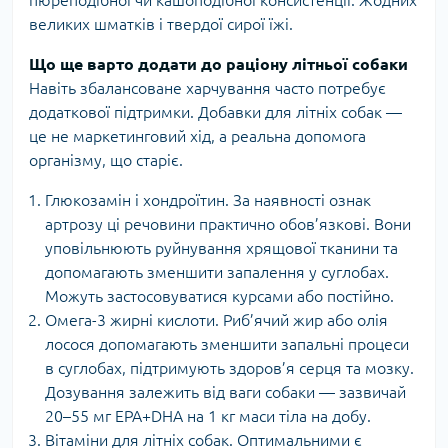
великих шматків і твердої сирої їжі.
Що ще варто додати до раціону літньої собаки
Навіть збалансоване харчування часто потребує
додаткової підтримки. Добавки для літніх собак —
це не маркетинговий хід, а реальна допомога
організму, що старіє.
Глюкозамін і хондроїтин. За наявності ознак
артрозу ці речовини практично обов’язкові. Вони
уповільнюють руйнування хрящової тканини та
допомагають зменшити запалення у суглобах.
Можуть застосовуватися курсами або постійно.
Омега-3 жирні кислоти. Риб’ячий жир або олія
лосося допомагають зменшити запальні процеси
в суглобах, підтримують здоров’я серця та мозку.
Дозування залежить від ваги собаки — зазвичай
20–55 мг EPA+DHA на 1 кг маси тіла на добу.
Вітаміни для літніх собак. Оптимальними є