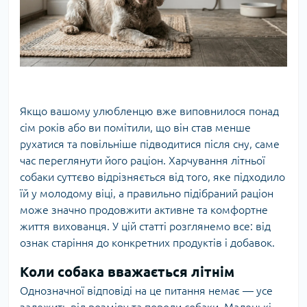
Якщо вашому улюбленцю вже виповнилося понад
сім років або ви помітили, що він став менше
рухатися та повільніше підводитися після сну, саме
час переглянути його раціон. Харчування літньої
собаки суттєво відрізняється від того, яке підходило
їй у молодому віці, а правильно підібраний раціон
може значно продовжити активне та комфортне
життя вихованця. У цій статті розглянемо все: від
ознак старіння до конкретних продуктів і добавок.
Коли собака вважається літнім
Однозначної відповіді на це питання немає — усе
залежить від розміру та породи собаки. Маленькі