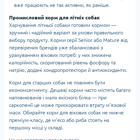
вже працюють не так активно, як раніше.
Промисловий корм для літніх собак
Харчування літньої собаки готовим кормом —
зручний і надійний варіант за умови правильного
вибору продукту. Корми серії Senior або Mature від
перевірених брендів уже збалансовані з
урахуванням вікових потреб: у них знижена
калорійність, скоригований рівень фосфору та
натрію, додані хондропротектори й антиоксиданти.
Корм для старших собак не повинен бути
економсегменту. Дешеві корми часто містять багато
наповнювачів і мало якісного білка — при
саркопенії це може прискорювати втрату м’язової
маси. Обирайте корм для вікових собак не нижче
преміум-класу, де м’ясо або риба стоять на
першому місці у складі.
На що звертати увагу в складі: