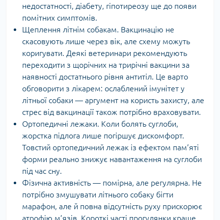
недостатності, діабету, гіпотиреозу ще до появи
помітних симптомів.
Щеплення літнім собакам. Вакцинацію не
скасовують лише через вік, але схему можуть
коригувати. Деякі ветеринари рекомендують
переходити з щорічних на трирічні вакцини за
наявності достатнього рівня антитіл. Це варто
обговорити з лікарем: ослаблений імунітет у
літньої собаки — аргумент на користь захисту, але
стрес від вакцинації також потрібно враховувати.
Ортопедичні лежаки. Коли болять суглоби,
жорстка підлога лише погіршує дискомфорт.
Товстий ортопедичний лежак із ефектом пам’яті
форми реально знижує навантаження на суглоби
під час сну.
Фізична активність — помірна, але регулярна. Не
потрібно змушувати літнього собаку бігти
марафон, але й повна відсутність руху прискорює
атрофію м’язів. Короткі часті прогулянки краще,