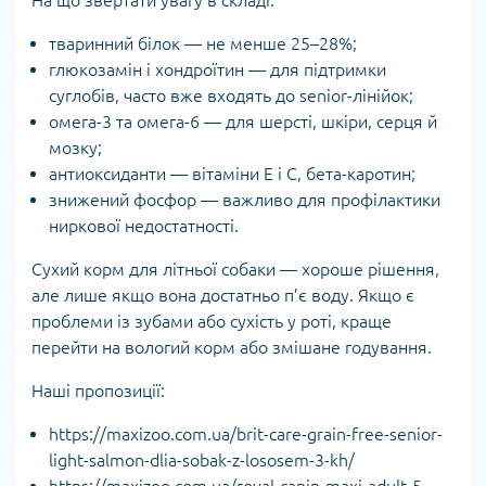
тваринний білок — не менше 25–28%;
глюкозамін і хондроїтин — для підтримки
суглобів, часто вже входять до senior-лінійок;
омега-3 та омега-6 — для шерсті, шкіри, серця й
мозку;
антиоксиданти — вітаміни E і C, бета-каротин;
знижений фосфор — важливо для профілактики
ниркової недостатності.
Сухий корм для літньої собаки — хороше рішення,
але лише якщо вона достатньо п’є воду. Якщо є
проблеми із зубами або сухість у роті, краще
перейти на вологий корм або змішане годування.
Наші пропозиції:
https://maxizoo.com.ua/brit-care-grain-free-senior-
light-salmon-dlia-sobak-z-lososem-3-kh/
https://maxizoo.com.ua/royal-canin-maxi-adult-5-