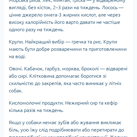
вигляді, без кісток, 2–3 рази на тиждень. Лосось —
цінне джерело омега-3 жирних кислот, але через
високу калорійність його варто давати не частіше
одного разу на тиждень.
Крупи. Найкращий вибір — гречка та рис. Крупи
мають бути добре розвареними та приготовленими
на воді.
Овочі. Кабачок, гарбуз, морква, броколі — відварені
або сирі. Клітковина допомагає боротися зі
схильністю до закрепів, яка часто виникає у літніх
собак.
Кисломолочні продукти. Нежирний сир та кефір
кілька разів на тиждень.
Якщо у собаки немає зубів або жування викликає
біль, усю їжу слід подрібнювати або перетирати до
пюреподібної чи кашоподібної консистенції. Жодних