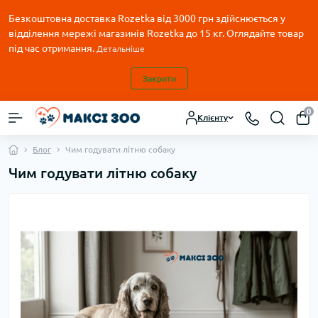
Безкоштовна доставка Rozetka від 3000 грн здійснюється у
відділення мережі магазинів Rozetka до 15 кг. Оглядайте товар
під час отримання.
Детальніше
Закрити
0
Клієнту
Блог
Чим годувати літню собаку
Чим годувати літню собаку