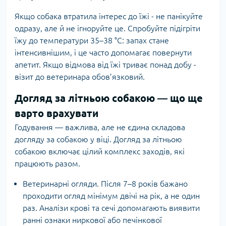
Якщо собака втратила інтерес до їжі - не панікуйте
одразу, але й не ігноруйте це. Спробуйте підігріти
їжу до температури 35–38 °C: запах стане
інтенсивнішим, і це часто допомагає повернути
апетит. Якщо відмова від їжі триває понад добу -
візит до ветеринара обов’язковий.
Догляд за літньою собакою — що ще
варто врахувати
Годування — важлива, але не єдина складова
догляду за собакою у віці. Догляд за літньою
собакою включає цілий комплекс заходів, які
працюють разом.
Ветеринарні огляди. Після 7–8 років бажано
проходити огляд мінімум двічі на рік, а не один
раз. Аналізи крові та сечі допомагають виявити
ранні ознаки ниркової або печінкової