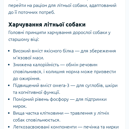
перейти на раціон для літньої собаки, адаптований
до її поточних потреб.
Харчування літньої собаки
Головні принципи харчування дорослої собаки у
старшому віці:
Високий вміст якісного білка — для збереження
м’язової маси.
Знижена калорійність — обмін речовин
сповільнився, і колишня норма може призвести
до ожиріння.
Підвищений вміст омега-3 — для суглобів, шкіри
та когнітивної функції.
Помірний рівень фосфору — для підтримки
нирок.
Вища частка клітковини — травлення у літніх
собак сповільнюється.
Легкозасвоювані компоненти — печінка та нирки