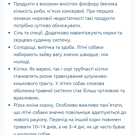
Продукти з високим вмістом фосфору (велика
кількість риби, м’ясні консерви). При перших
ознаках ниркової недостатності такі продукти
потрібно суттєво обмежувати.
Сіль та спеції. Додатково навантажують нирки та
серцево-судинну систему.
Солодощі, випічка та здоба. Літні собаки
набирають зайву вагу значно швидше, ніж
молоді.
Кістки. Як варені, так і сирі трубчасті кістки
становлять ризик травмування шлунково-
кишкового тракту. У літніх собак слизова
оболонка травної системи стає більш чутливою та
вразливою.
Різка зміна корму. Особливо важливо пам’ятати,
що літні собаки значно повільніше адаптуються до
нового раціону. Перехід на інший корм повинен
тривати 10–14 днів, а не 3–4 дні, як це часто буває
у молодих собак.