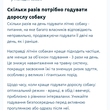
Скільки разів потрібно годувати
дорослу собаку
Скільки разів на день годувати літню собаку -
питання, на яке багато власників відповідають
неправильно, продовжуючи годувати її двічі на
день, як і раніше.
Насправді літнім собакам краще підходить частіше,
але менше за об’ємом годування - 3 рази на день.
Це знижує навантаження на травну систему,
покращує засвоєння їжі та зменшує ризик здуття,
особливо у великих і гігантських порід.
Щодо часу, коли краще годувати дорослу собаку:
оптимальний режим - вранці, в обід і ввечері,
приблизно з рівними інтервалами. Уникайте
годування безпосередньо перед активною
прогулянкою або одразу після неї.