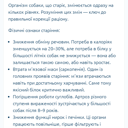
Організм собаки, що старіє, змінюється одразу на
кількох рівнях. Розуміння цих змін — ключ до
правильної корекції раціону.
Фізичні ознаки старіння:
Зниження обміну речовин. Потреба в калоріях
зменшується на 20–30%, але потреба в білку у
більшості літніх собак не знижується — вона або
залишається такою самою, або навіть зростає.
Втрата м’язової маси (саркопенія). Один із
головних проявів старіння: м’язи втрачаються
навіть при достатньому харчуванні. Саме тому
якісний білок критично важливий.
Погіршення роботи суглобів. Артроз різного
ступеня вираженості зустрічається у більшості
собак після 8–9 років.
Зниження функції нирок і печінки. Ці органи
працюють повільніше, гірше фільтрують і