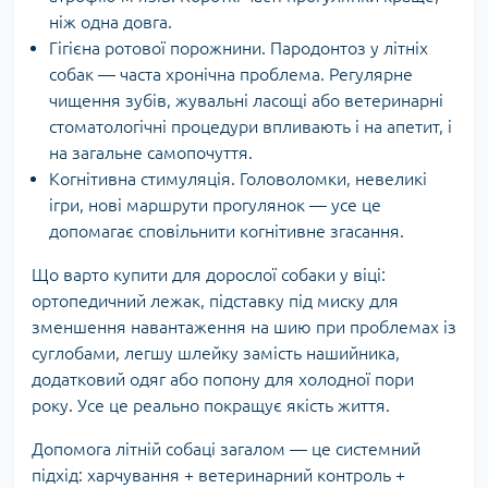
ніж одна довга.
Гігієна ротової порожнини. Пародонтоз у літніх
собак — часта хронічна проблема. Регулярне
чищення зубів, жувальні ласощі або ветеринарні
стоматологічні процедури впливають і на апетит, і
на загальне самопочуття.
Когнітивна стимуляція. Головоломки, невеликі
ігри, нові маршрути прогулянок — усе це
допомагає сповільнити когнітивне згасання.
Що варто купити для дорослої собаки у віці:
ортопедичний лежак, підставку під миску для
зменшення навантаження на шию при проблемах із
суглобами, легшу шлейку замість нашийника,
додатковий одяг або попону для холодної пори
року. Усе це реально покращує якість життя.
Допомога літній собаці загалом — це системний
підхід: харчування + ветеринарний контроль +