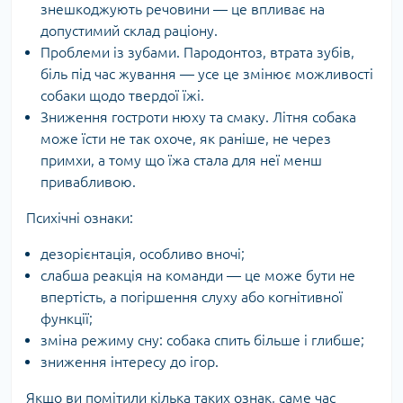
знешкоджують речовини — це впливає на
допустимий склад раціону.
Проблеми із зубами. Пародонтоз, втрата зубів,
біль під час жування — усе це змінює можливості
собаки щодо твердої їжі.
Зниження гостроти нюху та смаку. Літня собака
може їсти не так охоче, як раніше, не через
примхи, а тому що їжа стала для неї менш
привабливою.
Психічні ознаки:
дезорієнтація, особливо вночі;
слабша реакція на команди — це може бути не
впертість, а погіршення слуху або когнітивної
функції;
зміна режиму сну: собака спить більше і глибше;
зниження інтересу до ігор.
Якщо ви помітили кілька таких ознак, саме час