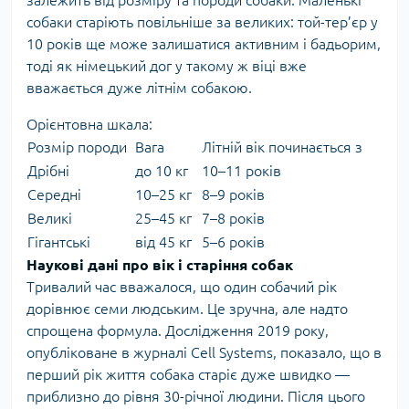
собаки старіють повільніше за великих: той-тер’єр у
10 років ще може залишатися активним і бадьорим,
тоді як німецький дог у такому ж віці вже
вважається дуже літнім собакою.
Орієнтовна шкала:
Розмір породи
Вага
Літній вік починається з
Дрібні
до 10 кг
10–11 років
Середні
10–25 кг
8–9 років
Великі
25–45 кг
7–8 років
Гігантські
від 45 кг
5–6 років
Наукові дані про вік і старіння собак
Тривалий час вважалося, що один собачий рік
дорівнює семи людським. Це зручна, але надто
спрощена формула. Дослідження 2019 року,
опубліковане в журналі Cell Systems, показало, що в
перший рік життя собака старіє дуже швидко —
приблизно до рівня 30-річної людини. Після цього