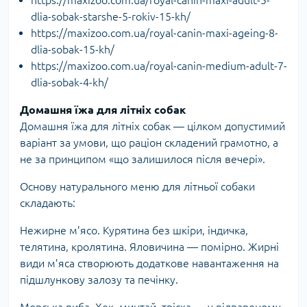
dlia-sobak-starshe-5-rokiv-15-kh/
https://maxizoo.com.ua/royal-canin-maxi-ageing-8-
dlia-sobak-15-kh/
https://maxizoo.com.ua/royal-canin-medium-adult-7-
dlia-sobak-4-kh/
Домашня їжа для літніх собак
Домашня їжа для літніх собак — цілком допустимий
варіант за умови, що раціон складений грамотно, а
не за принципом «що залишилося після вечері».
Основу натурального меню для літньої собаки
складають:
Нежирне м’ясо. Курятина без шкіри, індичка,
телятина, кролятина. Яловичина — помірно. Жирні
види м’яса створюють додаткове навантаження на
підшлункову залозу та печінку.
Морська риба. Хек, минтай, тріска — у відвареному