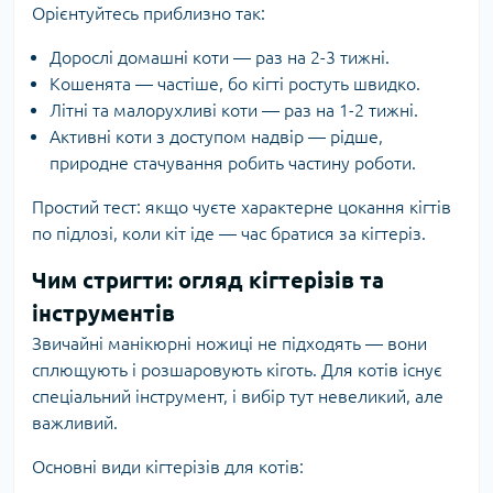
Орієнтуйтесь приблизно так:
Дорослі домашні коти — раз на 2-3 тижні.
Кошенята — частіше, бо кігті ростуть швидко.
Літні та малорухливі коти — раз на 1-2 тижні.
Активні коти з доступом надвір — рідше,
природне стачування робить частину роботи.
Простий тест: якщо чуєте характерне цокання кігтів
по підлозі, коли кіт іде — час братися за кігтеріз.
Чим стригти: огляд кігтерізів та
інструментів
Звичайні манікюрні ножиці не підходять — вони
сплющують і розшаровують кіготь. Для котів існує
спеціальний інструмент, і вибір тут невеликий, але
важливий.
Основні види кігтерізів для котів: