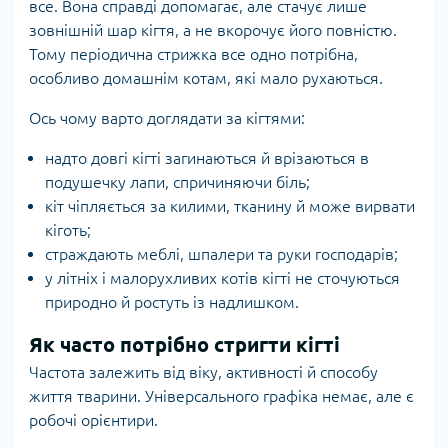
все. Вона справді допомагає, але стачує лише
зовнішній шар кігтя, а не вкорочує його повністю.
Тому періодична стрижка все одно потрібна,
особливо домашнім котам, які мало рухаються.
Ось чому варто доглядати за кігтями:
надто довгі кігті загинаються й врізаються в
подушечку лапи, спричиняючи біль;
кіт чіпляється за килими, тканину й може вирвати
кіготь;
страждають меблі, шпалери та руки господарів;
у літніх і малорухливих котів кігті не сточуються
природно й ростуть із надлишком.
Як часто потрібно стригти кігті
Частота залежить від віку, активності й способу
життя тварини. Універсального графіка немає, але є
робочі орієнтири.