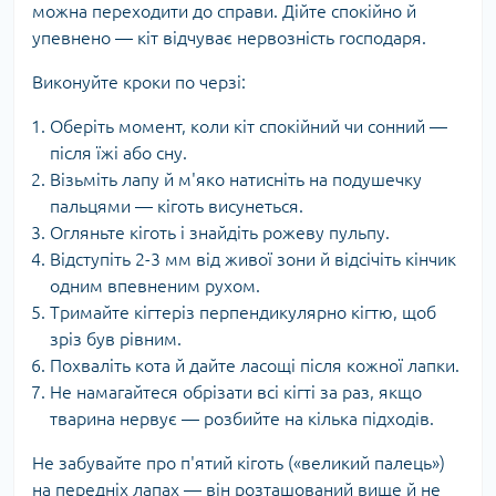
можна переходити до справи. Дійте спокійно й
упевнено — кіт відчуває нервозність господаря.
Виконуйте кроки по черзі:
Оберіть момент, коли кіт спокійний чи сонний —
після їжі або сну.
Візьміть лапу й м'яко натисніть на подушечку
пальцями — кіготь висунеться.
Огляньте кіготь і знайдіть рожеву пульпу.
Відступіть 2-3 мм від живої зони й відсічіть кінчик
одним впевненим рухом.
Тримайте кігтеріз перпендикулярно кігтю, щоб
зріз був рівним.
Похваліть кота й дайте ласощі після кожної лапки.
Не намагайтеся обрізати всі кігті за раз, якщо
тварина нервує — розбийте на кілька підходів.
Не забувайте про п'ятий кіготь («великий палець»)
на передніх лапах — він розташований вище й не