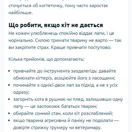
сточується об когтеточку, тому часто заростає
найбільше.
Що робити, якщо кіт не дається
Не кожен улюбленець спокійно віддає лапи, і це
нормально. Силою тримати тварину не варто — так
ви закріпите страх. Краще привчати поступово.
Кілька прийомів, що допомагають:
привчайте до інструмента заздалегідь: давайте
обнюхати кігтеріз, асоціюйте його з ласощами;
починайте з однієї-двох лап за підхід, а не з усіх
одразу;
загорніть кота в рушник чи плед, залишивши одну
лапу — це заспокоює багатьох тварин;
обирайте сонний стан, коли кіт розслаблений;
якщо тварина агресивна й паніку не подолати —
довірте стрижку грумеру чи ветеринару.