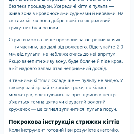
безпека процедури. Усередині кігтя є пульпа —
жива зона з кровоносними судинами й нервами. На
світлих кігтях вона добре помітна як рожевий
трикутник біля основи.
Стригти можна лише прозорий загострений кінчик
— ту частину, що далі від рожевого. Відступайте 2-3
мм від пульпи, не наближаючись до неї впритул.
Якщо зачепити живу зону, буде боляче й піде кров,
а кіт надовго запам'ятає неприємний досвід.
З темними кігтями складніше — пульпу не видно. У
такому разі зрізайте зовсім трохи, по кілька
міліметрів, орієнтуючись на зріз: щойно в центрі
з'явиться темна цятка чи сіруватий вологий
кружечок — це сигнал зупинитися, пульпа поруч.
Покрокова інструкція стрижки кігтів
Коли інструмент готовий і ви розумієте анатомію,