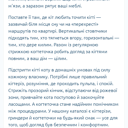
м'язи, а заразом рятує ваші меблі.
Поставте її там, де кіт любить точити кігті —
зазвичай біля місця сну чи на «перехресті»
маршрутів по квартирі. Вертикальні стовпчики
підходять тим, хто тягнеться вгору, горизонтальні —
тим, хто дере килим. Разом із регулярною
стрижкою когтеточка робить догляд за кігтями
повним, а ваш дім — цілим.
Підстригти кігті коту в домашніх умовах під силу
кожному власнику. Потрібні лише правильний
кігтеріз, розуміння, де проходить пульпа, і спокій.
Стрижіть прозорий кінчик, відступаючи від рожевої
зони, привчайте кота поступово й заохочуйте
ласощами. А когтеточка стане надійним помічником
між процедурами. У нашому каталозі є кігтерізи,
гриндери й когтеточки на будь-який смак — усе для
того, щоб догляд був безпечним і комфортним.