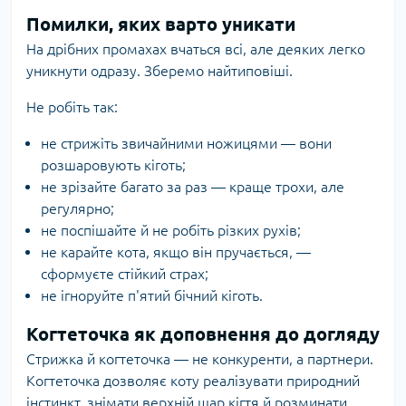
Помилки, яких варто уникати
На дрібних промахах вчаться всі, але деяких легко
уникнути одразу. Зберемо найтиповіші.
Не робіть так:
не стрижіть звичайними ножицями — вони
розшаровують кіготь;
не зрізайте багато за раз — краще трохи, але
регулярно;
не поспішайте й не робіть різких рухів;
не карайте кота, якщо він пручається, —
сформуєте стійкий страх;
не ігноруйте п'ятий бічний кіготь.
Когтеточка як доповнення до догляду
Стрижка й когтеточка — не конкуренти, а партнери.
Когтеточка дозволяє коту реалізувати природний
інстинкт, знімати верхній шар кігтя й розминати