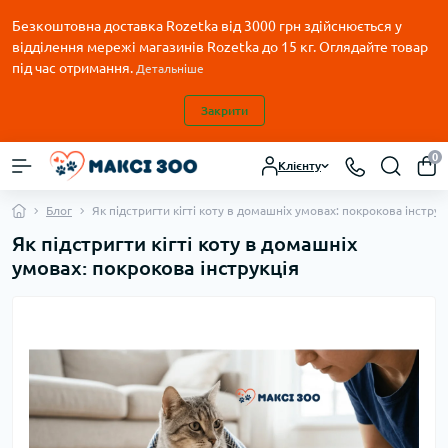
Безкоштовна доставка Rozetka від 3000 грн здійснюється у
відділення мережі магазинів Rozetka до 15 кг. Оглядайте товар
під час отримання.
Детальніше
Закрити
0
Клієнту
Блог
Як підстригти кігті коту в домашніх умовах: покрокова інструк
Як підстригти кігті коту в домашніх
умовах: покрокова інструкція