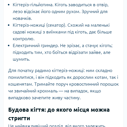
Кігтеріз-гільйотина. Кіготь заводиться в отвір,
лезо відсікає його одним рухом. Зручний для
новачків.
Кігтеріз-ножиці (секатор). Схожий на маленькі
садові ножиці з виїмками під кіготь, дає більше
контролю.
Електричний гриндер. Не зрізає, а стачує кіготь;
підходить тим, хто боїться відрізати зайве, але
шумить.
Для початку радимо кігтеріз-ножиці: ним складно
помилитися, і він підходить як дорослим котам, так і
кошенятам. Тримайте поруч кровоспинний порошок
чи звичайний крохмаль — на випадок, якщо
випадково зачепите живу частину.
Будова кігтя: до якого місця можна
стригти
Це найважливіший розділ, від якого залежить