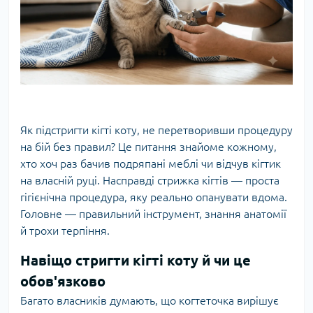
Як підстригти кігті коту, не перетворивши процедуру
на бій без правил? Це питання знайоме кожному,
хто хоч раз бачив подряпані меблі чи відчув кігтик
на власній руці. Насправді стрижка кігтів — проста
гігієнічна процедура, яку реально опанувати вдома.
Головне — правильний інструмент, знання анатомії
й трохи терпіння.
Навіщо стригти кігті коту й чи це
обов'язково
Багато власників думають, що когтеточка вирішує