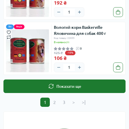
192 ₴
Вологий корм Baskerville
Хіт
Акція
Яловичина для собак 400 г
Код товару: 22655
В наявності
0
125 ₴
-15%
106 ₴
Показати ще
1
2
3
>
>|