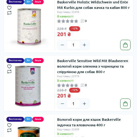
Baskerville Holistic Wildschwein und Ente
Бестселер
Хіт
Акція
Mit Kurbis для собак качка та кабан 800 г
Код товару: 22646
В наявності
0
228 ₴
-12%
201 ₴
Baskerville Sensitive Wild Mit Blaubeeren
Бестселер
Хіт
Акція
вологий корм оленина з чорницею та
спіруліною для собак 800 г
Код товару: 22576
В наявності
0
228 ₴
-12%
201 ₴
Вологий корм для кішок Baskerville
Бестселер
Хіт
Акція
індичка та яловичина 400 г
Код товару: 22609
В наявності