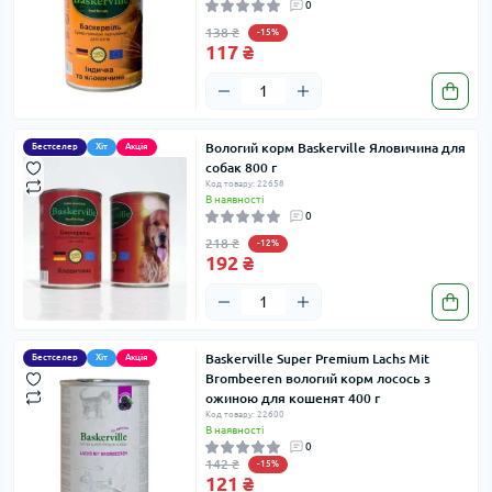
0
138 ₴
-15%
117 ₴
Вологий корм Baskerville Яловичина для
Бестселер
Хіт
Акція
собак 800 г
Код товару: 22658
В наявності
0
218 ₴
-12%
192 ₴
Baskerville Super Premium Lachs Mit
Бестселер
Хіт
Акція
Brombeeren вологий корм лосось з
ожиною для кошенят 400 г
Код товару: 22600
В наявності
0
142 ₴
-15%
121 ₴