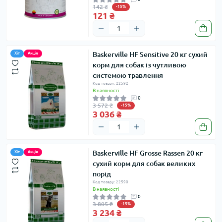
142 ₴
-15%
121 ₴
Baskerville HF Sensitive 20 кг сухий
Хіт
Акція
корм для собак із чутливою
системою травлення
Код товару: 22592
В наявності
0
3 572 ₴
-15%
3 036 ₴
Baskerville HF Grosse Rassen 20 кг
Хіт
Акція
сухий корм для собак великих
порід
Код товару: 22590
В наявності
0
3 805 ₴
-15%
3 234 ₴