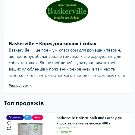
Baskerville – Корм для кошок і собак
Baskerville
— це преміум-клас корм для домашніх тварин,
що пропонує збалансоване і високоякісне харчування для
собак та кошок. Він розроблений з урахуванням потреб
ваших улюбленців у поживних речовинах, вітамінах та
мінералах для підтримки їхнього здоров’я на кожному етапі
життя.
Розгорнути
Переваги кормів Baskerville для кошок і собак:
Висока якість інгредієнтів:
Кожен корм Baskerville
Топ продажів
містить ретельно відібрані компоненти, включаючи м’ясо
найвищого сорту та натуральні добавки, що сприяють
відмінному самопочуттю тварин.
Baskerville Holistic Kalb und Lachs для
Бестселер
Хіт
Акція
кішок телятина та лосось 400 г
Збалансоване харчування:
Корма розроблені з
Код товару: 22602
урахуванням усіх потреб тварин в білках, жирах,
В наявності