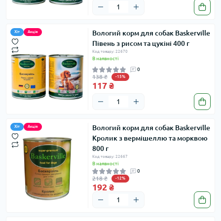
Вологий корм для собак Baskerville
Хіт
Акція
Півень з рисом та цукіні 400 г
Код товару: 22670
В наявності
0
138 ₴
-15%
117 ₴
Вологий корм для собак Baskerville
Хіт
Акція
Кролик з вермішеллю та морквою
800 г
Код товару: 22667
В наявності
0
218 ₴
-12%
192 ₴