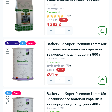
кішок
Код товару: 22715
В наявності
2
5 157 ₴
-15%
4 383 ₴
Baskerville Super Premium Lamm Mit
Бестселер
Хіт
Акція
Johannisbeere вологий корм ягня
та смородина для цуценят 800 г
Код товару: 22584
В наявності
0
228 ₴
-12%
201 ₴
Baskerville Super Premium Lamm Mit
Хіт
Акція
Johannisbeere вологий корм ягня
та смородина для цуценят 400 г
Код товару: 22582
В наявності