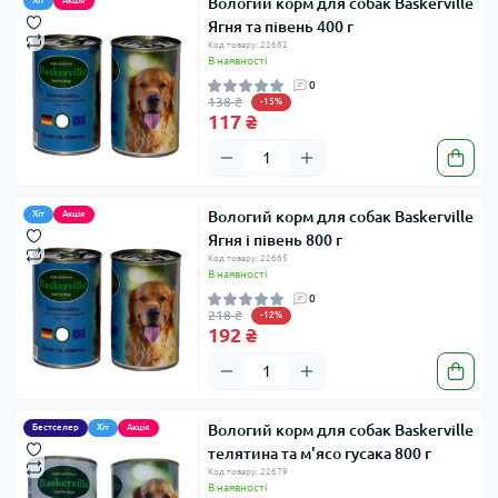
Вологий корм для собак Baskerville
Хіт
Акція
Ягня та півень 400 г
Код товару: 22682
В наявності
0
138 ₴
-15%
117 ₴
Вологий корм для собак Baskerville
Хіт
Акція
Ягня і півень 800 г
Код товару: 22685
В наявності
0
218 ₴
-12%
192 ₴
Вологий корм для собак Baskerville
Бестселер
Хіт
Акція
телятина та м'ясо гусака 800 г
Код товару: 22679
В наявності