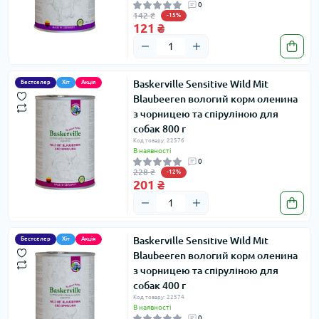
0
142 ₴
-15%
121 ₴
Baskerville Sensitive Wild Mit
Бестселер
Хіт
Акція
Blaubeeren вологий корм оленина
з чорницею та спіруліною для
собак 800 г
Код товару: 22576
В наявності
0
228 ₴
-12%
201 ₴
Baskerville Sensitive Wild Mit
Бестселер
Хіт
Акція
Blaubeeren вологий корм оленина
з чорницею та спіруліною для
собак 400 г
Код товару: 22574
В наявності
0