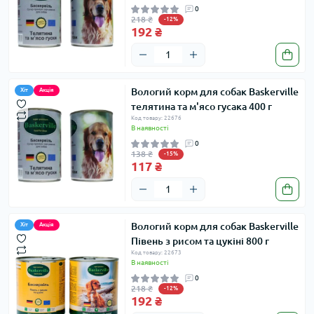
0
218 ₴
-12%
192 ₴
Вологий корм для собак Baskerville
Хіт
Акція
телятина та м'ясо гусака 400 г
Код товару: 22676
В наявності
0
138 ₴
-15%
117 ₴
Вологий корм для собак Baskerville
Хіт
Акція
Півень з рисом та цукіні 800 г
Код товару: 22673
В наявності
0
218 ₴
-12%
192 ₴