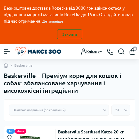
Безкоштовна доставка Rozetka від 3000 грн здійснюється у
відділення мережі магазинів Rozetka до 15 кг. Оглядайте товар
під час отримання.
Детальніше
Закрити
0
Клієнту
Baskerville
Baskerville – Преміум корм для кошок і
собак: збалансоване харчування і
високоякісні інгредієнти
Baskerville Sterilised Katze 20 кг
Хіт
Акція
сухий корм для стерилізованих