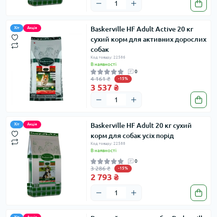
Baskerville HF Adult Active 20 кг
Хіт
Акція
сухий корм для активних дорослих
собак
Код товару: 22586
В наявності
0
4 161 ₴
-15%
3 537 ₴
Baskerville HF Adult 20 кг сухий
Хіт
Акція
корм для собак усіх порід
Код товару: 22588
В наявності
0
3 286 ₴
-15%
2 793 ₴