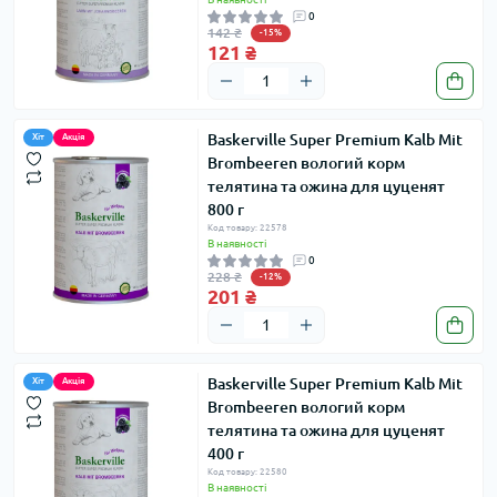
0
142 ₴
-15%
121 ₴
Baskerville Super Premium Kalb Mit
Хіт
Акція
Brombeeren вологий корм
телятина та ожина для цуценят
800 г
Код товару: 22578
В наявності
0
228 ₴
-12%
201 ₴
Baskerville Super Premium Kalb Mit
Хіт
Акція
Brombeeren вологий корм
телятина та ожина для цуценят
400 г
Код товару: 22580
В наявності