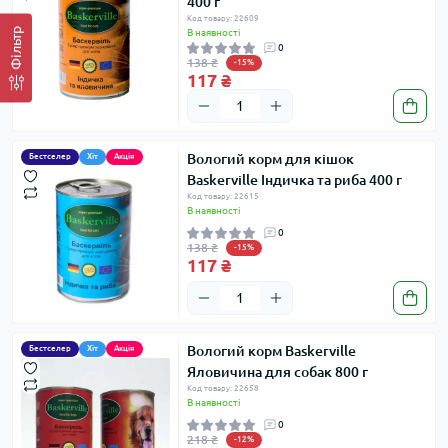
400 г
Код товару: 22609
Фільтр
В наявності
0
138 ₴
-15%
117 ₴
Вологий корм для кішок
Бестселер
Хіт
Акція
Baskerville Індичка та риба 400 г
Код товару: 22615
В наявності
0
138 ₴
-15%
117 ₴
Вологий корм Baskerville
Бестселер
Хіт
Акція
Яловичина для собак 800 г
Код товару: 22658
В наявності
0
218 ₴
-12%