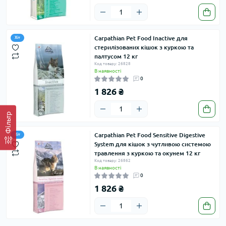
Carpathian Pet Food Inactive для
Хіт
стерилізованих кішок з куркою та
палтусом 12 кг
Код товару: 26828
В наявності
0
1 826 ₴
Фільтр
Carpathian Pet Food Sensitive Digestive
Хіт
System для кішок з чутливою системою
травлення з куркою та окунем 12 кг
Код товару: 26862
В наявності
0
1 826 ₴