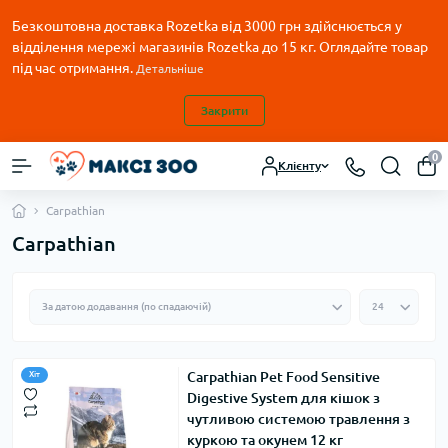
Безкоштовна доставка Rozetka від 3000 грн здійснюється у
відділення мережі магазинів Rozetka до 15 кг. Оглядайте товар
під час отримання.
Детальніше
Закрити
0
Клієнту
Carpathian
Carpathian
Carpathian Pet Food Sensitive
Хіт
Digestive System для кішок з
чутливою системою травлення з
куркою та окунем 12 кг