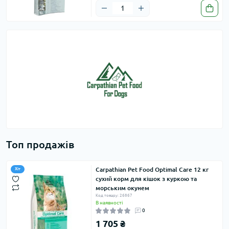
Топ продажів
Carpathian Pet Food Optimal Care 12 кг
Хіт
сухий корм для кішок з куркою та
морським окунем
Код товару: 26867
В наявності
0
1 705 ₴