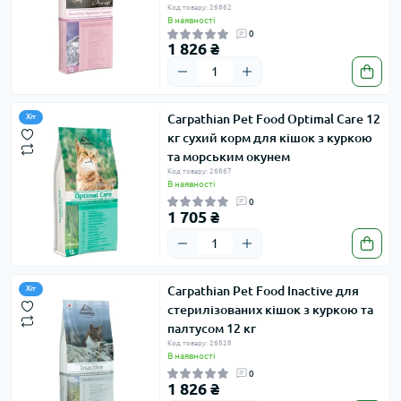
Код товару: 26862
В наявності
0
1 826 ₴
Carpathian Pet Food Optimal Care 12
Хіт
кг сухий корм для кішок з куркою
та морським окунем
Код товару: 26867
В наявності
0
1 705 ₴
Carpathian Pet Food Inactive для
Хіт
стерилізованих кішок з куркою та
палтусом 12 кг
Код товару: 26828
В наявності
0
1 826 ₴