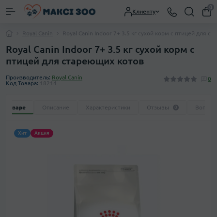
0
Клиенту
Royal Canin
Royal Canin Indoor 7+ 3.5 кг сухой корм с птицей для с
Royal Canin Indoor 7+ 3.5 кг сухой корм с
птицей для стареющих котов
Производитель:
Royal Canin
0
Код Товара:
18214
 о товаре
Описание
Характеристики
Отзывы
Вопрос
0
Хит
Акция