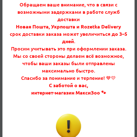
Обращаем ваше внимание, что в связи с
кошек
возможными задержками в работе служб
• Формат 3.5 кг — практичен для регулярного
доставки
использования
Новая Пошта, Укрпошта и Rozetka Delivery
срок доставки заказа может увеличиться
до 3–5
дней
.
Состав
Просим учитывать это при оформлении заказа.
Дегидратированные белки птицы, рис, кукуруза,
Мы со своей стороны делаем всё возможное,
животные жиры, гидролизованные белки,
чтобы ваши заказы были отправлены
растительная клетчатка, минеральные вещества,
максимально быстро.
рыбий жир, дрожжи, витамины и микроэлементы.
Спасибо за понимание и терпение! 💙💛
С заботой о вас,
интернет-магазин МаксиЗоо 🐾
Характеристики
Основные характеристики
Артикул
25480359