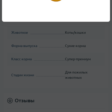
Вес упаковки, кг
3.5
Вид корма
Основное питание
Животное
Коты/кошки
Форма выпуска
Сухие корма
Класс корма
Супер-премиум
Для пожилых
Стадии жизни
животных
Отзывы