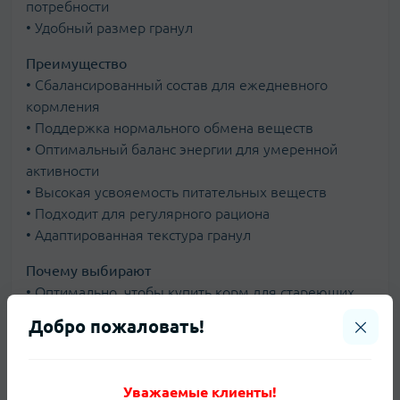
потребности
• Удобный размер гранул
Преимущество
• Сбалансированный состав для ежедневного
кормления
• Поддержка нормального обмена веществ
• Оптимальный баланс энергии для умеренной
активности
• Высокая усвояемость питательных веществ
• Подходит для регулярного рациона
• Адаптированная текстура гранул
Почему выбирают
• Оптимально, чтобы купить корм для стареющих
кошек indoor
Добро пожаловать!
• Подходит для кошек с возрастными изменениями
• Удобно заказать корм для кошек онлайн с
доставкой
Уважаемые клиенты!
• Популярный выбор в категории сухой корм для