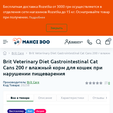
Бесплатная доставка Rozetka от
3000
грн осуществляется в
отделения сети магазинов Rozetka до 15 кг. Осматривайте товар
при получении.
Подробнее
Закрыть
0
Клиенту
Brit Care
Brit Veterinary Diet Gastrointestinal Cat Cans 200 г вл
Brit Veterinary Diet Gastrointestinal Cat
Cans 200 г влажный корм для кошек при
нарушении пищеварения
Производитель:
Brit Care
0
Код Товара:
20258
Все о товаре
Описание
Характеристики
Отзывы
0
Бестселлер
Хит
Акция