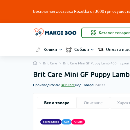
Бесплатная доставка Rozetka от
3000
грн осуществ
Каталог товаро
Кошки
Собаки
Оплата и д
Brit Care
Brit Care Mini GF Puppy Lamb 400 г сух
Brit Care Mini GF Puppy Lam
Производитель:
Brit Care
Код Товара:
24833
Все о товаре
Описание
Харак
Бестселлер
Хит
Акция