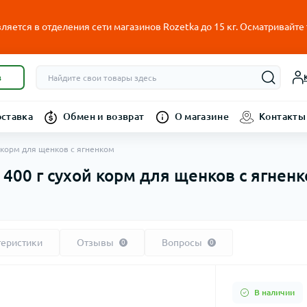
ляется в отделения сети магазинов Rozetka до 15 кг. Осматривайте
в
оставка
Обмен и возврат
О магазине
Контакты
ой корм для щенков с ягненком
b 400 г сухой корм для щенков с ягнен
теристики
Отзывы
Вопросы
0
0
В наличии