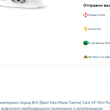
Отправим ваш
Новая почта
Укрпочта
В магазины Roz
На такси по Хар
атюрных пород Brit (Брит Кеа Мини Паппи) Care GF Mini P
зм животного необходимыми полезными и питательными