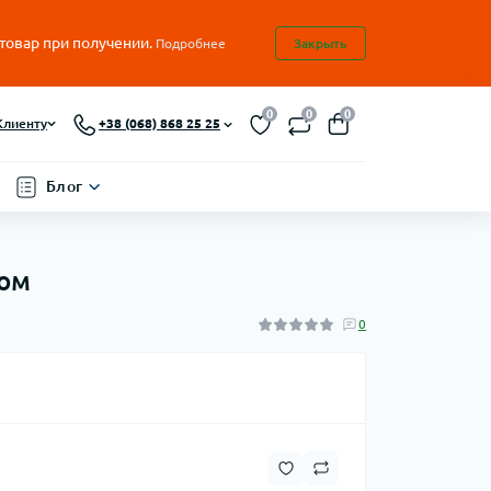
 товар при получении.
Подробнее
Закрыть
0
0
0
Клиенту
+38 (068) 868 25 25
Блог
ком
0