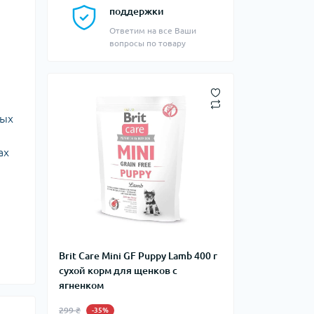
поддержки
Ответим на все Ваши
вопросы по товару
ных
ах
Brit Care Mini GF Puppy Lamb 400 г
сухой корм для щенков с
ягненком
299 ₴
-35%