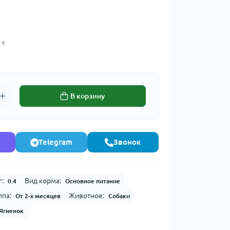
 ₴
В корзину
Telegram
Звонок
г:
Вид корма:
0.4
Основное питание
ппа:
Животное:
От 2-х месяцев
Собаки
Ягненок