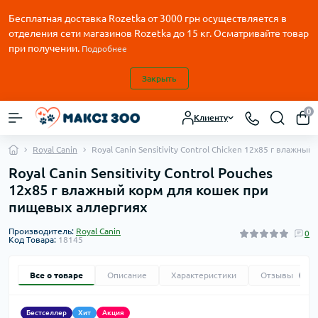
Бесплатная доставка Rozetka от
3000
грн осуществляется в
отделения сети магазинов Rozetka до 15 кг. Осматривайте товар
при получении.
Подробнее
Закрыть
0
Клиенту
Royal Canin
Royal Canin Sensitivity Control Chicken 12х85 г влажн
Royal Canin Sensitivity Control Pouches
12х85 г влажный корм для кошек при
пищевых аллергиях
Производитель:
Royal Canin
0
Код Товара:
18145
Все о товаре
Описание
Характеристики
Отзывы
0
Бестселлер
Хит
Акция