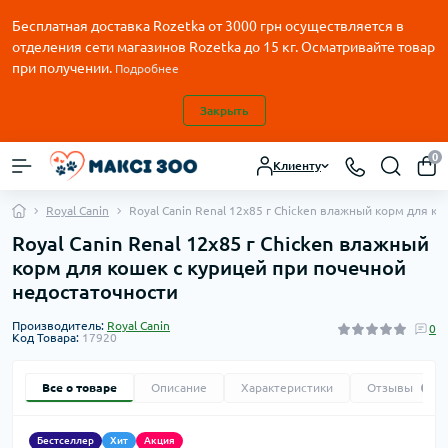
Бесплатная доставка Rozetka от
3000
грн осуществляется в
отделения сети магазинов Rozetka до 15 кг. Осматривайте товар
при получении.
Подробнее
Закрыть
0
Клиенту
Royal Canin
Royal Canin Renal 12х85 г Chicken влажный корм для к
Royal Canin Renal 12х85 г Chicken влажный
корм для кошек с курицей при почечной
недостаточности
Производитель:
Royal Canin
0
Код Товара:
17920
Все о товаре
Описание
Характеристики
Отзывы
0
Бестселлер
Хит
Акция