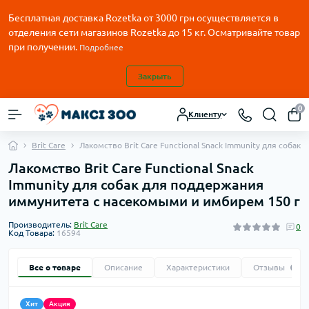
Бесплатная доставка Rozetka от
3000
грн осуществляется в
отделения сети магазинов Rozetka до 15 кг. Осматривайте товар
при получении.
Подробнее
Закрыть
0
Клиенту
Brit Care
Лакомство Brit Care Functional Snack Immunity для соба
Лакомство Brit Care Functional Snack
Immunity для собак для поддержания
иммунитета с насекомыми и имбирем 150 г
Производитель:
Brit Care
0
Код Товара:
16594
Все о товаре
Описание
Характеристики
Отзывы
0
Хит
Акция