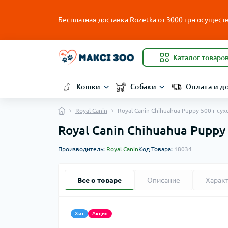
Бесплатная доставка Rozetka от
3000
грн осуществ
Каталог товаро
Кошки
Собаки
Оплата и д
Royal Canin
Royal Canin Chihuahua Puppy 500 г с
Royal Canin Chihuahua Pupp
Производитель:
Royal Canin
Код Товара:
18034
Все о товаре
Описание
Харак
Хит
Акция