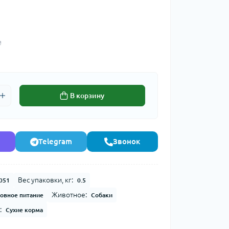
₴
В корзину
Telegram
Звонок
Вес упаковки, кг:
051
0.5
Животное:
овное питание
Собаки
:
Сухие корма