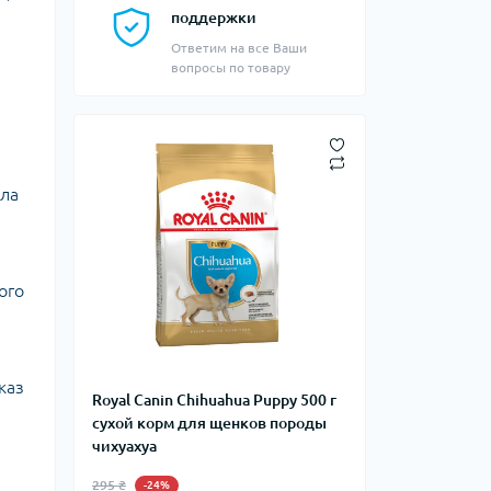
поддержки
Ответим на все Ваши
вопросы по товару
ула
ого
каз
Royal Canin Chihuahua Puppy 500 г
сухой корм для щенков породы
чихуахуа
295 ₴
-24%