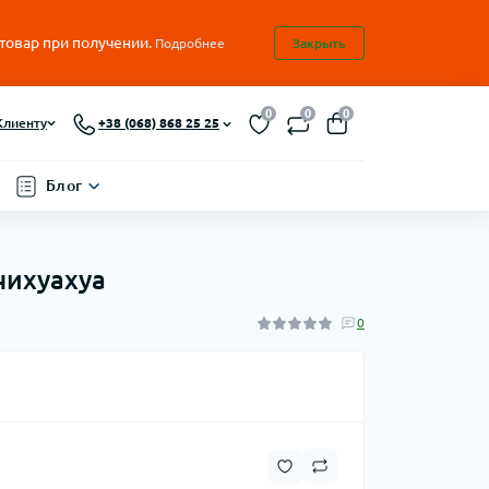
 товар при получении.
Подробнее
Закрыть
0
0
0
Клиенту
+38 (068) 868 25 25
Блог
чихуахуа
0