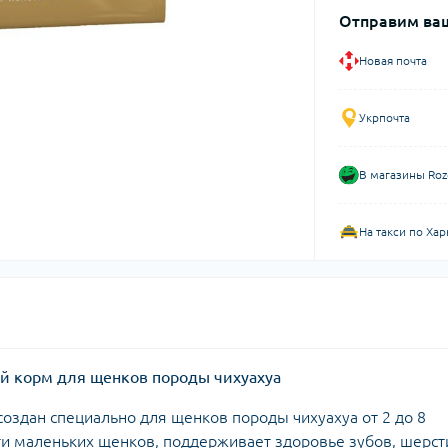
Отправим ваш
Новая почта
Укрпочта
В магазины Roz
На такси по Хар
хой корм для щенков породы чихуахуа
создан специально для щенков породы чихуахуа от 2 до 8
и маленьких щенков, поддерживает здоровье зубов, шерст