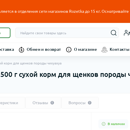
ляется в отделения сети магазинов Rozetka до 15 кг. Осматривайте
в
оставка
Обмен и возврат
О магазине
Контакты
ухой корм для щенков породы чихуахуа
y 500 г сухой корм для щенков породы 
теристики
Отзывы
Вопросы
0
0
В наличии