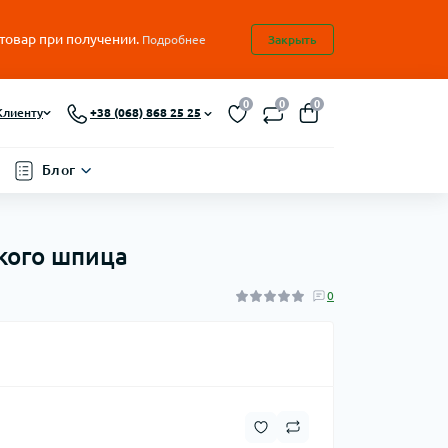
 товар при получении.
Подробнее
Закрыть
0
0
0
Клиенту
+38 (068) 868 25 25
Блог
ского шпица
0