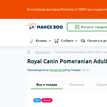
Бесплатная доставка Rozetka от
3000
грн осуществ
Каталог товаро
Кошки
Собаки
Оплата и д
Royal Canin
Royal Canin Pomeranian Adult 500 г с
Royal Canin Pomeranian Adul
Производитель:
Royal Canin
Код Товара:
18357
Все о товаре
Описание
Харак
Хит
Акция