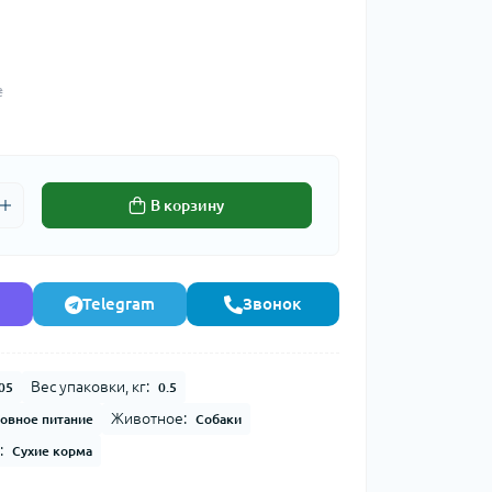
₴
В корзину
Telegram
Звонок
Вес упаковки, кг:
05
0.5
Животное:
овное питание
Собаки
:
Сухие корма