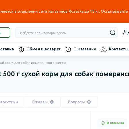
ляется в отделения сети магазинов Rozetka до 15 кг. Осматривайте
в
оставка
Обмен и возврат
О магазине
Контакты
ухой корм для собак померанского шпица
t 500 г сухой корм для собак померан
теристики
Отзывы
Вопросы
0
0
В наличии