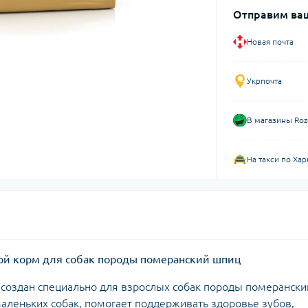
Отправим ваш
Новая почта
Укрпочта
В магазины Roz
На такси по Хар
сухой корм для собак породы померанский шпиц
создан специально для взрослых собак породы померански
аленьких собак, помогает поддерживать здоровье зубов,