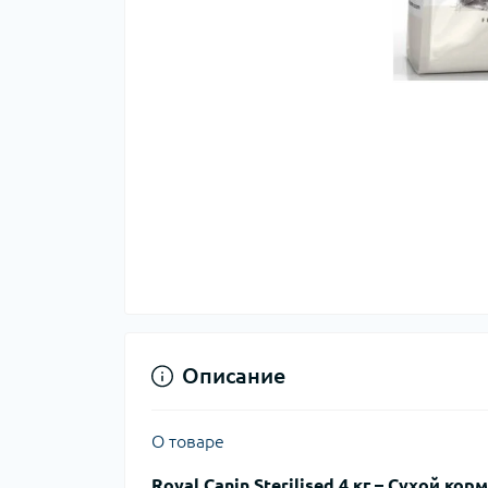
Описание
О товаре
Royal Canin Sterilised 4 кг – Сухой к