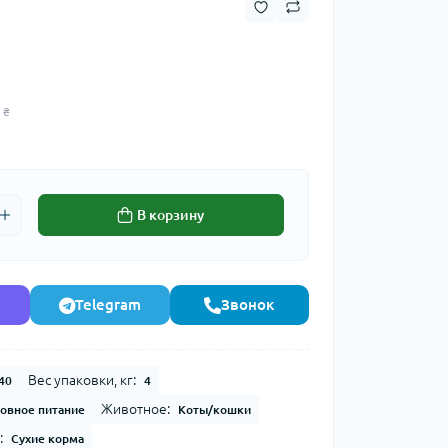
 ₴
В корзину
Telegram
Звонок
Вес упаковки, кг:
40
4
Животное:
овное питание
Коты/кошки
:
Сухие корма