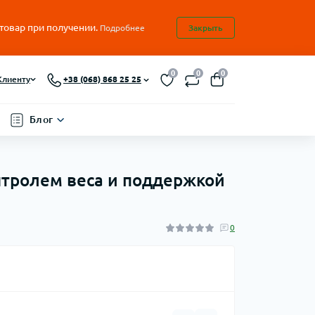
 товар при получении.
Подробнее
Закрыть
0
0
0
Клиенту
+38 (068) 868 25 25
Блог
контролем веса и поддержкой
0