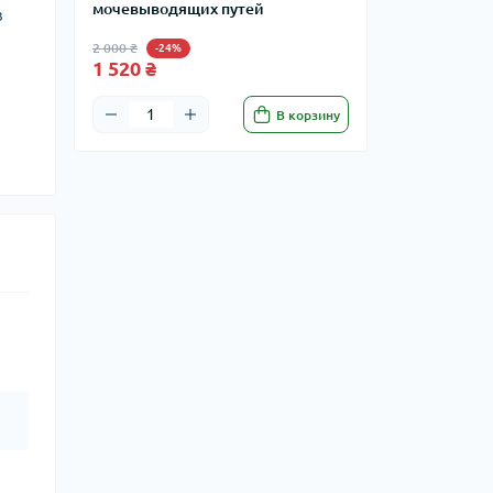
мочевыводящих путей
в
2 000 ₴
-24%
1 520 ₴
В корзину