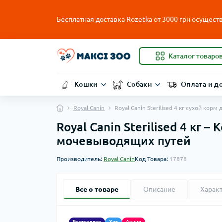
Бесплатная доставка Rozetka от
3000
грн осуществ
Каталог товаро
Кошки
Собаки
Оплата и д
Royal Canin
Royal Canin Sterilised 4 кг сухой ко
Royal Canin Sterilised 4 кг
мочевыводящих путей
Производитель:
Royal Canin
Код Товара:
17878
Все о товаре
Описание
Харак
Бестселлер
Хит
Акция