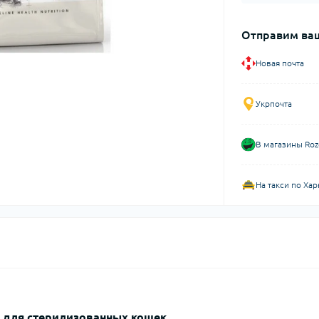
Отправим ваш
Новая почта
Укрпочта
В магазины Roz
На такси по Хар
орм для стерилизованных кошек