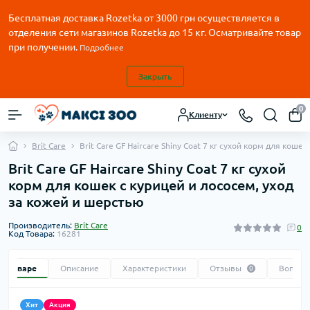
Бесплатная доставка Rozetka от
3000
грн осуществляется в
отделения сети магазинов Rozetka до 15 кг. Осматривайте товар
при получении.
Подробнее
Закрыть
0
Клиенту
Brit Care
Brit Care GF Haircare Shiny Coat 7 кг сухой корм для коше
Brit Care GF Haircare Shiny Coat 7 кг сухой
корм для кошек c курицей и лососем, уход
за кожей и шерстью
Производитель:
Brit Care
0
Код Товара:
16281
 о товаре
Описание
Характеристики
Отзывы
Вопрос
0
Хит
Акция