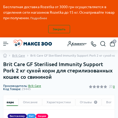
Бесплатная доставка Rozetka от
3000
грн осуществляется в
отделения сети магазинов Rozetka до 15 кг. Осматривайте товар
при получении.
Подробнее
Закрыть
0
Клиенту
Brit Care
Brit Care GF Sterilised Immunity Support Pork 2 кг сухой
Brit Care GF Sterilised Immunity Support
Pork 2 кг сухой корм для стерилизованных
кошек со свининой
Производитель:
Brit Care
0
Код Товара:
29445
 о товаре
Описание
Характеристики
Отзывы
Вопрос
0
Бестселлер
Хит
Акция