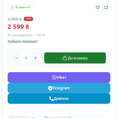
В наявності
3 999 ₴
-35%
2 599 ₴
Ви заощаджуєте:
1 400 ₴
Знайшли дешевше?
До кошика
Viber
Telegram
Дзвінок