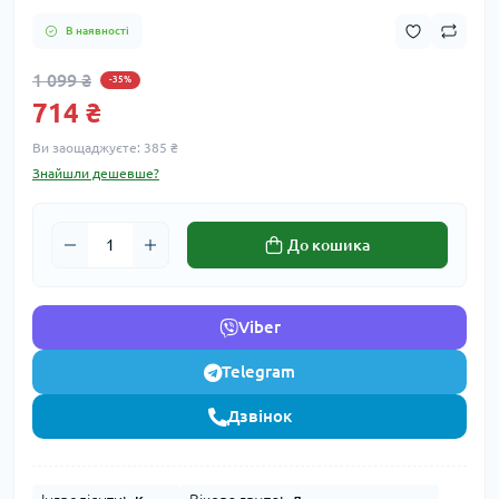
В наявності
1 099 ₴
-35%
714 ₴
Ви заощаджуєте:
385 ₴
Знайшли дешевше?
До кошика
Viber
Telegram
Дзвінок