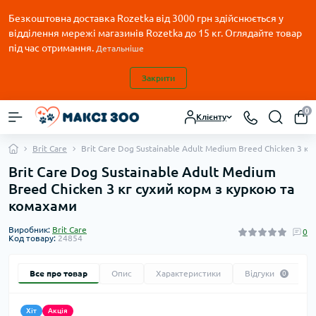
Безкоштовна доставка Rozetka від 3000 грн здійснюється у
відділення мережі магазинів Rozetka до 15 кг. Оглядайте товар
під час отримання.
Детальніше
Закрити
0
Клієнту
Brit Care
Brit Care Dog Sustainable Adult Medium Breed Chicken 3 к
Brit Care Dog Sustainable Adult Medium
Breed Chicken 3 кг сухий корм з куркою та
комахами
Виробник:
Brit Care
0
Код товару:
24854
Все про товар
Опис
Характеристики
Відгуки
0
Хіт
Акція