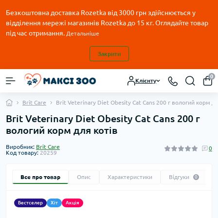
Безкоштовна доставка Rozetka від 3000 грн здійснюється у
відділення мережі магазинів Rozetka до 15 кг. Оглядайте товар
під час отримання.
Детальніше
Закрити
0
Клієнту
Brit Care
Brit Veterinary Diet Obesity Cat Cans 200 г вологий корм д
Brit Veterinary Diet Obesity Cat Cans 200 г
вологий корм для котів
Виробник:
Brit Care
0
Код товару:
20259
Все про товар
Опис
Характеристики
Відгуки
0
Бестселер
Хіт
Акція