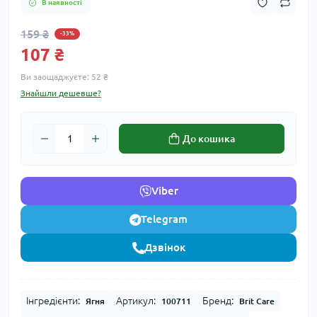
В наявності
159 ₴
-33%
107 ₴
Ви заощаджуєте:
52 ₴
Знайшли дешевше?
До кошика
Viber
Telegram
Дзвінок
Інгредієнти:
Артикул:
Бренд:
Ягня
100711
Brit Care