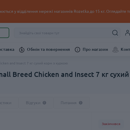
ється у відділення мережі магазинів Rozetka до 15 кг. Оглядайте т
оставка
Обмін та повернення
Про магазин
Кон
hicken and Insect 7 кг сухий корм з куркою
mall Breed Chicken and Insect 7 кг сухи
истики
Відгуки
Питання
0
0
Закінчився