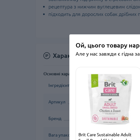
рецептура з нижчим вуглецевим слідо
підходить для дорослих собак дрібних по
Ой, цього товару нар
Але у нас завжди є гідна з
Характеристики
Основні характеристики
Інгредієнти
Артикул
Бренд
Brit Care Sustainable Adult
Вага упаковки, кг