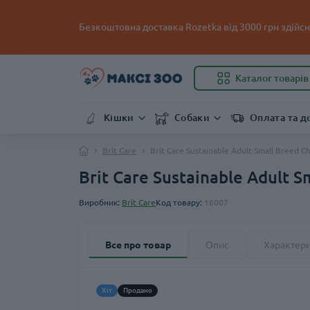
Безкоштовна доставка Rozetka від 3000 грн здійсню
Каталог товарів
Кішки
Собаки
Оплата та д
Brit Care
Brit Care Sustainable Adult Small Breed C
Brit Care Sustainable Adult S
Виробник:
Brit Care
Код товару:
16007
Все про товар
Опис
Характер
Хіт
Продано