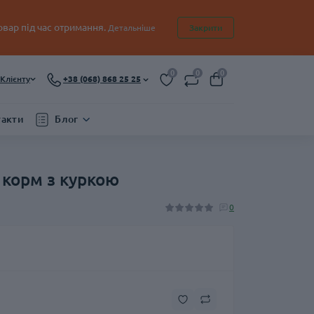
овар під час отримання.
Детальніше
Закрити
0
0
0
Клієнту
+38 (068) 868 25 25
такти
Блог
й корм з куркою
0