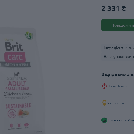
2 331 ₴
Повідомити
Інгредієнти:
Яг
Вага упаковки, к
Відправимо в
Нова Пошта
Укрпошта
В магазини Roz