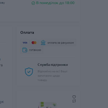
В понеділок до 18:00
кову
Оплата
оплата за рахунком
готівкою
й
та
Служба підтримки
Відповімо на всі Ваші
запитання щодо
товару
чує