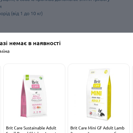
м
рід (від 1 до 10 кг)
азі немає в наявності
аміна
Ягня
172174
Brit Care
Brit Care Sustainable Adult
Brit Care Mini GF Adult Lamb
7.5