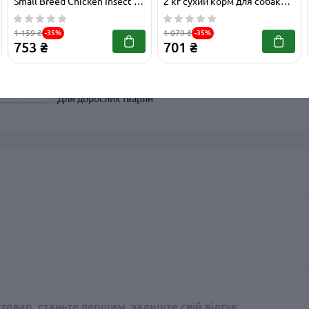
Small Breed Chicken Insect 3
2 кг сухий корм для собак
кг сухий корм з куркою для
мініатюрних порід з
Собаки
собак малих порід
ягнятком
1 159 ₴
1 079 ₴
-35%
-35%
753 ₴
701 ₴
Супер-преміум
Для дорослих тварин
 товар, станьте першим, залиште свій відгук.