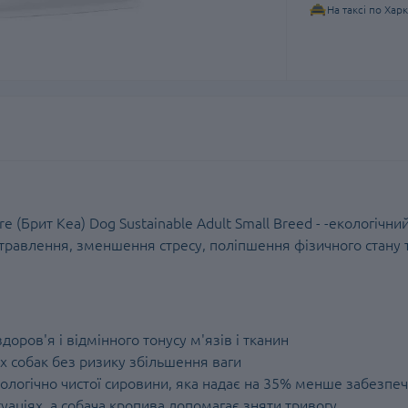
На таксі по Хар
e (Брит Кеа) Dog Sustainable Adult Small Breed - -екологічни
травлення, зменшення стресу, поліпшення фізичного стану 
оров'я і відмінного тонусу м'язів і тканин
х собак без ризику збільшення ваги
екологічно чистої сировини, яка надає на 35% менше забезпе
уаціях, а собача кропива допомагає зняти тривогу