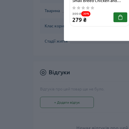
Small Breed Chicken and
Insect 1 кг сухий корм з
Тварина
куркою
399 ₴
-30%
279 ₴
Клас корму
Стадії життя
Відгуки
Відгуків про цей товар ще не було.
+ Додати відгук
Немає відгуків про цей