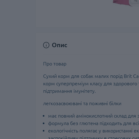
Опис
Про товар
Сухий корм для собак малих порід Brit Car
корм суперпреміум класу для здорового 
підтримання імунітету.
легкозасвоювані та поживні білки
має повний амінокислотний склад для зд
формула без глютена підходить для всі
екологічність полягає у використанні 
заспокійливу підтримку в стресових сит