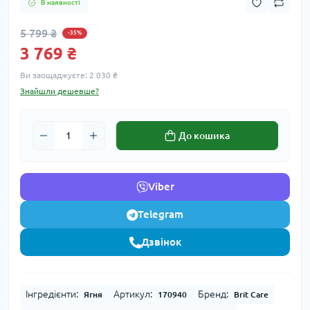
В наявності
5 799 ₴
-35%
3 769 ₴
Ви заощаджуєте:
2 030 ₴
Знайшли дешевше?
До кошика
Viber
Telegram
Дзвінок
Інгредієнти:
Артикул:
Бренд:
Ягня
170940
Brit Care