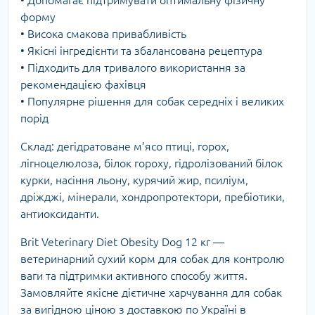
• Допомагає підтримувати оптимальну фізичну
форму
• Висока смакова привабливість
• Якісні інгредієнти та збалансована рецептура
• Підходить для тривалого використання за
рекомендацією фахівця
• Популярне рішення для собак середніх і великих
порід
Склад: дегідратоване м’ясо птиці, горох,
лігноцелюлоза, білок гороху, гідролізований білок
курки, насіння льону, курячий жир, псиліум,
дріжджі, мінерали, хондропротектори, пребіотики,
антиоксиданти.
Brit Veterinary Diet Obesity Dog 12 кг —
ветеринарний сухий корм для собак для контролю
ваги та підтримки активного способу життя.
Замовляйте якісне дієтичне харчування для собак
за вигідною ціною з доставкою по Україні в