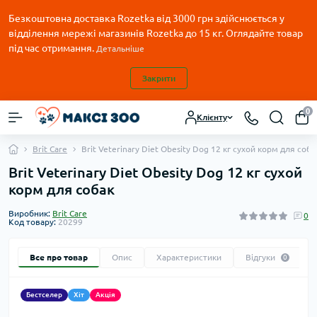
Безкоштовна доставка Rozetka від 3000 грн здійснюється у
відділення мережі магазинів Rozetka до 15 кг. Оглядайте товар
під час отримання.
Детальніше
Закрити
0
Клієнту
Brit Care
Brit Veterinary Diet Obesity Dog 12 кг сухой корм для соба
Brit Veterinary Diet Obesity Dog 12 кг сухой
корм для собак
Виробник:
Brit Care
0
Код товару:
20299
Все про товар
Опис
Характеристики
Відгуки
0
Бестселер
Хіт
Акція