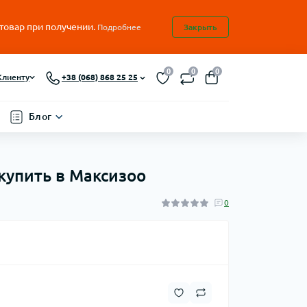
 товар при получении.
Подробнее
Закрыть
0
0
0
Клиенту
+38 (068) 868 25 25
Блог
 купить в Максизоо
0