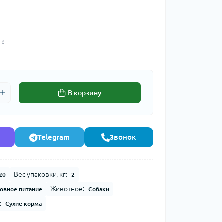
 ₴
В корзину
Telegram
Звонок
Вес упаковки, кг:
20
2
Животное:
овное питание
Собаки
:
Сухие корма