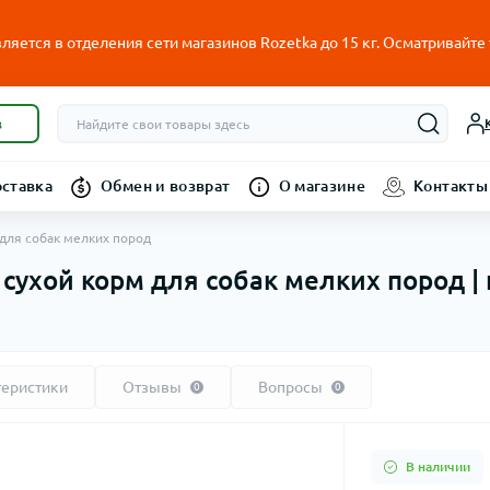
ляется в отделения сети магазинов Rozetka до 15 кг. Осматривайте
в
оставка
Обмен и возврат
О магазине
Контакты
м для собак мелких пород
 — сухой корм для собак мелких пород |
теристики
Отзывы
Вопросы
0
0
В наличии