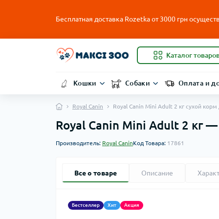
Бесплатная доставка Rozetka от
3000
грн осуществ
Каталог товаро
Кошки
Собаки
Оплата и д
Royal Canin
Royal Canin Mini Adult 2 кг сухой кор
Royal Canin Mini Adult 2 кг
Производитель:
Royal Canin
Код Товара:
17861
Все о товаре
Описание
Харак
Бестселлер
Хит
Акция